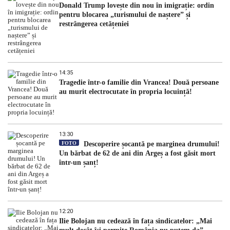
Donald Trump lovește din nou în imigrație: ordin
pentru blocarea „turismului de naștere” și
restrângerea cetățeniei
14:35
Tragedie într-o familie din Vrancea! Două persoane
au murit electrocutate în propria locuință!
13:30
FOTO
Descoperire șocantă pe marginea drumului!
Un bărbat de 62 de ani din Argeș a fost găsit mort
într-un șanț!
12:20
Ilie Bolojan nu cedează în fața sindicatelor: „Mai