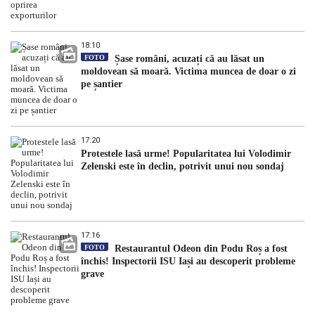
18:10
FOTO
Șase români, acuzați că au lăsat un
moldovean să moară. Victima muncea de doar o zi
pe șantier
17:20
Protestele lasă urme! Popularitatea lui Volodimir
Zelenski este în declin, potrivit unui nou sondaj
17:16
FOTO
Restaurantul Odeon din Podu Roș a fost
închis! Inspectorii ISU Iași au descoperit probleme
grave