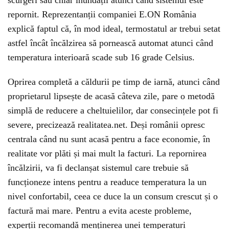
scurgeri sau chiar inundații atunci când sistemul este
repornit. Reprezentanții companiei E.ON România
explică faptul că, în mod ideal, termostatul ar trebui setat
astfel încât încălzirea să pornească automat atunci când
temperatura interioară scade sub 16 grade Celsius.
Oprirea completă a căldurii pe timp de iarnă, atunci când
proprietarul lipsește de acasă câteva zile, pare o metodă
simplă de reducere a cheltuielilor, dar consecințele pot fi
severe, precizează realitatea.net. Deși românii opresc
centrala când nu sunt acasă pentru a face economie, în
realitate vor plăti și mai mult la facturi. La repornirea
încălzirii, va fi declanșat sistemul care trebuie să
funcționeze intens pentru a readuce temperatura la un
nivel confortabil, ceea ce duce la un consum crescut și o
factură mai mare. Pentru a evita aceste probleme,
experții recomandă menținerea unei temperaturi