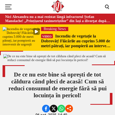
Nici Alexandra nu a mai rezistat lângă infractorul Ștefan
Manolache! „Prințișorul taximetriștilor” din Iași a divorţat după
doi ani de căsnicie
Breaking News
Incendiu de vegetație la
VIDEO
Dobrovăț! Flăcările au cuprins 5.000 de
metri pătrați, iar pompierii au intervenit
de urgență
De ce nu este bine să oprești de tot
căldura când pleci de acasă! Cum să
reduci consumul de energie fără să pui
locuința în pericol!