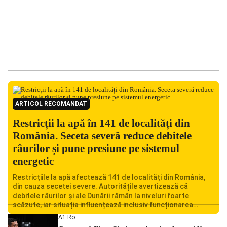
ARTICOL RECOMANDAT
Restricții la apă în 141 de localități din
România. Seceta severă reduce debitele
râurilor și pune presiune pe sistemul
energetic
Restricțiile la apă afectează 141 de localități din România,
din cauza secetei severe. Autoritățile avertizează că
debitele râurilor și ale Dunării rămân la niveluri foarte
scăzute, iar situația influențează inclusiv funcționarea
Centralei Nucleare de la Cernavodă. România se confruntă
A1.ro
cu una dintre cele mai dificile perioade din punct de vedere