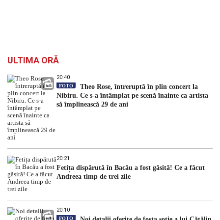
ULTIMA ORĂ
20:40
FOTO
Theo Rose, întreruptă în plin concert la
Nibiru. Ce s-a întâmplat pe scenă înainte ca artista
să împlinească 29 de ani
20:21
Fetița dispărută în Bacău a fost găsită! Ce a făcut
Andreea timp de trei zile
20:10
FOTO
Noi detalii oferite de fosta soție a lui Cătălin