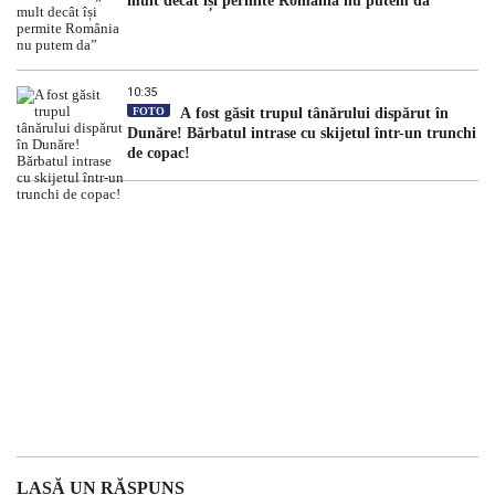
mult decât își permite România nu putem da”
10:35
FOTO
A fost găsit trupul tânărului dispărut în
Dunăre! Bărbatul intrase cu skijetul într-un trunchi
de copac!
LASĂ UN RĂSPUNS