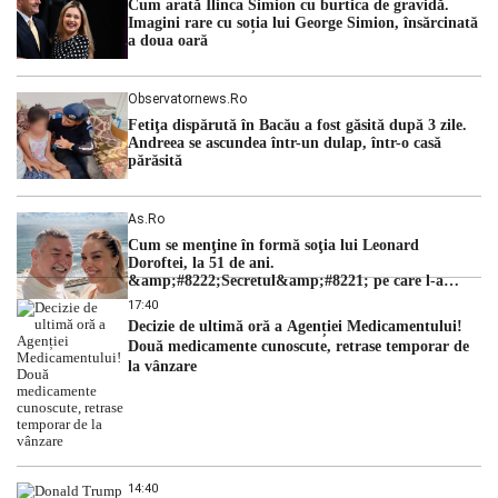
Cum arată Ilinca Simion cu burtica de gravidă.
hidrologic din ultimii ani. Lipsa […]
Imagini rare cu soția lui George Simion, însărcinată
a doua oară
Observatornews.ro
Fetiţa dispărută în Bacău a fost găsită după 3 zile.
Andreea se ascundea într-un dulap, într-o casă
părăsită
As.ro
Cum se menţine în formă soţia lui Leonard
Doroftei, la 51 de ani.
&amp;#8222;Secretul&amp;#8221; pe care l-a
dezvăluit
17:40
Decizie de ultimă oră a Agenției Medicamentului!
Două medicamente cunoscute, retrase temporar de
la vânzare
14:40