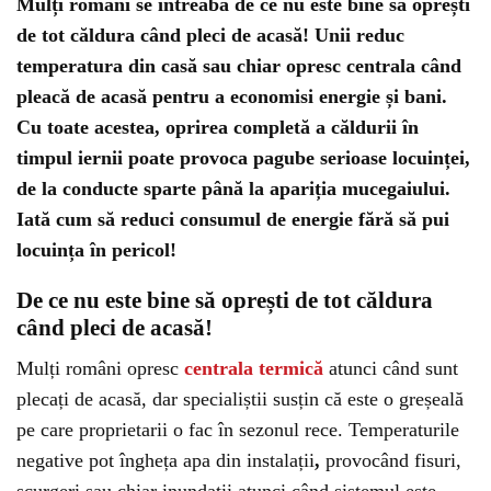
Mulți români se întreabă de ce nu este bine să oprești
de tot căldura când pleci de acasă! Unii reduc
temperatura din casă sau chiar opresc centrala când
pleacă de acasă pentru a economisi energie și bani.
Cu toate acestea, oprirea completă a căldurii în
timpul iernii poate provoca pagube serioase locuinței,
de la conducte sparte până la apariția mucegaiului.
Iată cum să reduci consumul de energie fără să pui
locuința în pericol!
De ce nu este bine să oprești de tot căldura
când pleci de acasă!
Mulți români opresc
centrala termică
atunci când sunt
plecați de acasă, dar specialiștii susțin că este o greșeală
pe care proprietarii o fac în sezonul rece. Temperaturile
negative pot îngheța apa din instalații
,
provocând fisuri,