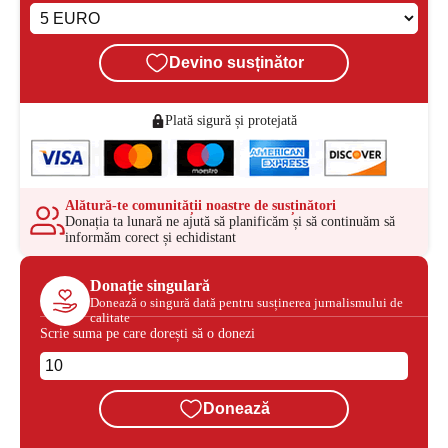
Devino susținător
Plată sigură și protejată
Alătură-te comunității noastre de susținători
Donația ta lunară ne ajută să planificăm și să continuăm să
informăm corect și echidistant
Donație singulară
Donează o singură dată pentru susținerea jurnalismului de
calitate
Scrie suma pe care dorești să o donezi
Donează