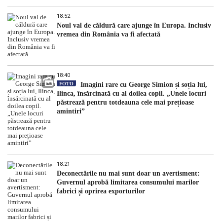
18:52
Noul val de căldură care ajunge în Europa. Inclusiv
vremea din România va fi afectată
18:40
FOTO
Imagini rare cu George Simion și soția lui,
Ilinca, însărcinată cu al doilea copil. „Unele locuri
păstrează pentru totdeauna cele mai prețioase
amintiri”
18:21
Deconectările nu mai sunt doar un avertisment:
Guvernul aprobă limitarea consumului marilor
fabrici și oprirea exporturilor