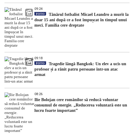
09:24
FOTO
Tânărul fotbalist Micael Leandro a murit la
doar 15 ani după ce a fost împușcat în timpul unui
meci. Familia cere dreptate
09:18
FOTO
Tragedie lângă Bangkok: Un elev a ucis un
profesor și a rănit patru persoane într-un atac
armat
08:26
Ilie Bolojan cere românilor să reducă voluntar
consumul de energie. „Reducerea voluntară este un
lucru foarte important”