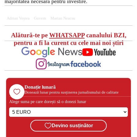
majoritatea necesară pentru învestire.
Adrian Veștea
Guvern
Marian Neacsu
Alătură-te pe
WHATSAPP
canalului BZI,
pentru a fi la curent cu cele mai noi știri
Donație lunară
Donează lunar pentru susținerea jurnalismului de calitate
Alege suma pe care dorești să o donezi lunar
Devino susținător