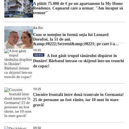
A plătit 75.000 de € pe un apartament la My Home
Residence. Coşmarul care a urmat: "Am început să
tremur"
As.ro
Cum se menţine în formă soţia lui Leonard
Doroftei, la 51 de ani.
&amp;#8222;Secretul&amp;#8221; pe care l-a
dezvăluit
10:35
FOTO
A fost găsit trupul tânărului dispărut în
Dunăre! Bărbatul intrase cu skijetul într-un trunchi
de copac!
10:25
Ciocnire frontală între două tramvaie în Germania!
25 de persoane au fost rănite, iar 10 sunt în stare
gravă!
09:50