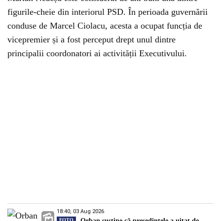
figurile-cheie din interiorul PSD. În perioada guvernării
conduse de Marcel Ciolacu, acesta a ocupat funcția de
vicepremier și a fost perceput drept unul dintre
principalii coordonatori ai activității Executivului.
18:40, 03 Aug 2026
FOTO
Orban susține că președintele a uitat de