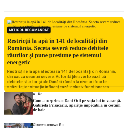
ARTICOL RECOMANDAT
Restricții la apă în 141 de localități din
România. Seceta severă reduce debitele
râurilor și pune presiune pe sistemul
energetic
Restricțiile la apă afectează 141 de localități din România,
din cauza secetei severe. Autoritățile avertizează că
debitele râurilor și ale Dunării rămân la niveluri foarte
scăzute, iar situația influențează inclusiv funcționarea
Centralei Nucleare de la Cernavodă. România se confruntă
A1.ro
cu una dintre cele mai dificile perioade din punct de vedere
Cum a surprins-o Dani Oțil pe soția lui în vacanță.
hidrologic din ultimii ani. Lipsa […]
Gabriela Prisăcariu, apariție impecabilă în costum
de baie
Observatornews.ro