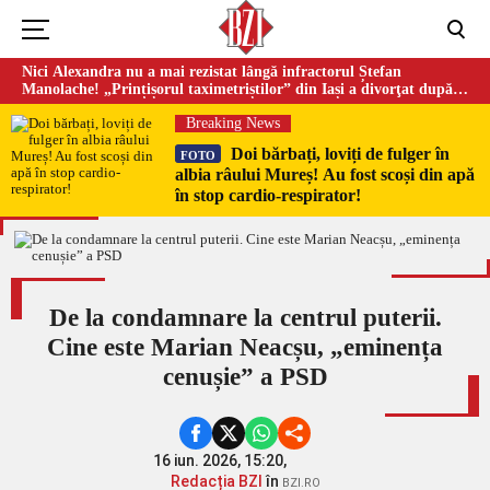
Nici Alexandra nu a mai rezistat lângă infractorul Ștefan
Manolache! „Prințișorul taximetriștilor” din Iași a divorţat după
doi ani de căsnicie
Breaking News
Doi bărbați, loviți de fulger în
FOTO
albia râului Mureș! Au fost scoși din apă
în stop cardio-respirator!
De la condamnare la centrul puterii.
Cine este Marian Neacșu, „eminența
cenușie” a PSD
16 iun. 2026, 15:20,
Redacția BZI
în
BZI.RO