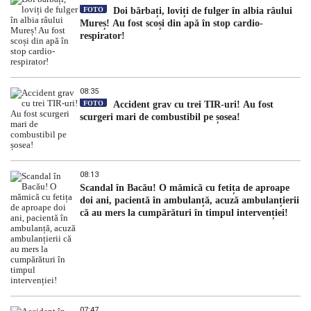
FOTO
Doi bărbați, loviți de fulger în albia râului
Mureș! Au fost scoși din apă în stop cardio-
respirator!
08:35
FOTO
Accident grav cu trei TIR-uri! Au fost
scurgeri mari de combustibil pe șosea!
08:13
Scandal în Bacău! O mămică cu fetița de aproape
doi ani, pacientă în ambulanță, acuză ambulanțierii
că au mers la cumpărături în timpul intervenției!
07:47