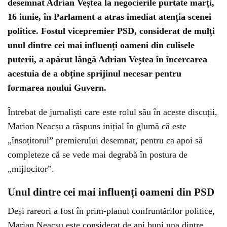
desemnat Adrian Veștea la negocierile purtate marți,
16 iunie, în Parlament a atras imediat atenția scenei
politice. Fostul vicepremier PSD, considerat de mulți
unul dintre cei mai influenți oameni din culisele
puterii, a apărut lângă Adrian Veștea în încercarea
acestuia de a obține sprijinul necesar pentru
formarea noului Guvern.
Întrebat de jurnaliști care este rolul său în aceste discuții,
Marian Neacșu a răspuns inițial în glumă că este
„însoțitorul” premierului desemnat, pentru ca apoi să
completeze că se vede mai degrabă în postura de
„mijlocitor”.
Unul dintre cei mai influenți oameni din PSD
Deși rareori a fost în prim-planul confruntărilor politice,
Marian Neacșu este considerat de ani buni una dintre