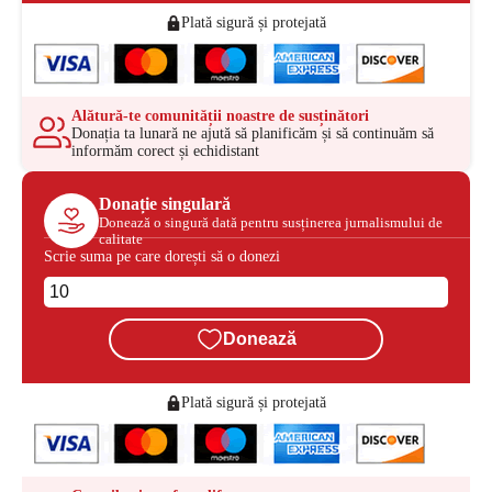
Plată sigură și protejată
Alătură-te comunității noastre de susținători
Donația ta lunară ne ajută să planificăm și să continuăm să
informăm corect și echidistant
Donație singulară
Donează o singură dată pentru susținerea jurnalismului de
calitate
Scrie suma pe care dorești să o donezi
Donează
Plată sigură și protejată