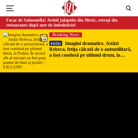
Focar de Salmonella! Ardeii jalapeño din Mexic, retrași din
restaurante după sute de îmbolnăviri
Breaking News
Imagini dramatice. Astăzi
FOTO
Rebeca, fetița călcată de o autoutilitară,
a fost condusă pe ultimul drum, la
Poduri. În sicriul alb al micuței au fost
puși pumni de bani și jucării –
EXCLUSIV