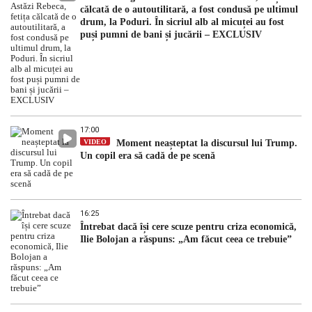
călcată de o autoutilitară, a fost condusă pe ultimul
drum, la Poduri. În sicriul alb al micuței au fost
puși pumni de bani și jucării – EXCLUSIV
17:00
VIDEO
Moment neașteptat la discursul lui Trump.
Un copil era să cadă de pe scenă
16:25
Întrebat dacă își cere scuze pentru criza economică,
Ilie Bolojan a răspuns: „Am făcut ceea ce trebuie”