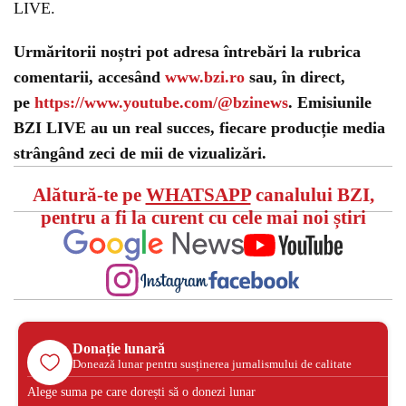
LIVE.
Urmăritorii noștri pot adresa întrebări la rubrica
comentarii, accesând
www.bzi.ro
sau, în direct,
pe
https://www.youtube.com/@bzinews
. Emisiunile
BZI LIVE au un real succes, fiecare producție media
strângând zeci de mii de vizualizări.
Alătură-te pe
WHATSAPP
canalului BZI,
pentru a fi la curent cu cele mai noi știri
Donație lunară
Donează lunar pentru susținerea jurnalismului de calitate
Alege suma pe care dorești să o donezi lunar