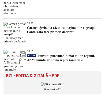
18:21
Carmen Șerban a căzut cu mașina într-o groapă!
Cântăreața face primele declarații
18:10
FOTO
Furtuni puternice în mai multe regiuni.
ANM anunță grindină și ploi torențiale
BZI - EDITIA DIGITALĂ - PDF
06 august 2026