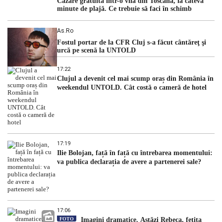
Cazare gratuită într-o vilă din Toscana, la câteva
minute de plajă. Ce trebuie să faci în schimb
As.ro
Fostul portar de la CFR Cluj s-a făcut cântăreţ şi
urcă pe scenă la UNTOLD
17:22
Clujul a devenit cel mai scump oraș din România în
weekendul UNTOLD. Cât costă o cameră de hotel
17:19
Ilie Bolojan, față în față cu întrebarea momentului:
va publica declarația de avere a partenerei sale?
17:06
FOTO
Imagini dramatice. Astăzi Rebeca, fetița