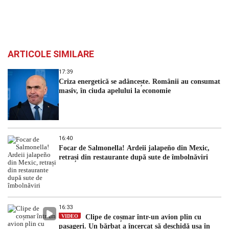
ARTICOLE SIMILARE
17:39
Criza energetică se adâncește. Românii au consumat
masiv, în ciuda apelului la economie
16:40
Focar de Salmonella! Ardeii jalapeño din Mexic,
retrași din restaurante după sute de îmbolnăviri
16:33
VIDEO
Clipe de coșmar într-un avion plin cu
pasageri. Un bărbat a încercat să deschidă ușa în