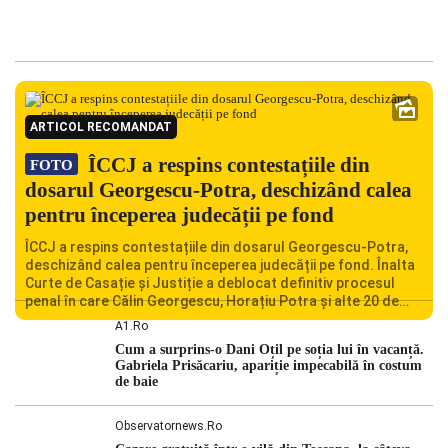
ARTICOL RECOMANDAT
ÎCCJ a respins contestațiile din
FOTO
dosarul Georgescu-Potra, deschizând calea
pentru începerea judecății pe fond
ÎCCJ a respins contestațiile din dosarul Georgescu-Potra,
deschizând calea pentru începerea judecății pe fond. Înalta
Curte de Casație și Justiție a deblocat definitiv procesul
penal în care Călin Georgescu, Horațiu Potra și alte 20 de
persoane sunt acuzați de acțiuni îndreptate împotriva
A1.ro
ordinii constituționale. În ședința din camera preliminară,
Cum a surprins-o Dani Oțil pe soția lui în vacanță.
judecătorii de la instanța supremă au […]
Gabriela Prisăcariu, apariție impecabilă în costum
de baie
Observatornews.ro