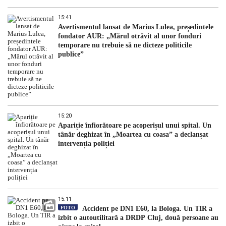
15:41
Avertismentul lansat de Marius Lulea, președintele
fondator AUR: „Mărul otrăvit al unor fonduri
temporare nu trebuie să ne dicteze politicile
publice”
15:20
Apariție înfiorătoare pe acoperișul unui spital. Un
tânăr deghizat în „Moartea cu coasa” a declanșat
intervenția poliției
15:11
FOTO
Accident pe DN1 E60, la Bologa. Un TIR a
izbit o autoutilitară a DRDP Cluj, două persoane au