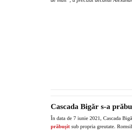
de mult“, a precizat decanul Alexan
Cascada Bigăr s-a prăbu
În data de 7 iunie 2021, Cascada Bigă
prăbuşit
sub propria greutate. Romsil