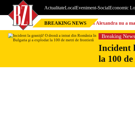
Actualitate
Local
Eveniment-Social
Economic Lo
BREAKING NEWS
Nici Alexandra nu a mai 
Breaking New
Incident 
la 100 de