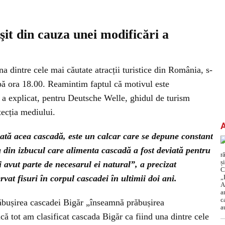
it din cauza unei modificări a
 dintre cele mai căutate atracții turistice din România, s-
pă ora 18.00. Reamintim faptul că motivul este
, a explicat, pentru Deutsche Welle, ghidul de turism
tecția mediului.
mată acea cascadă, este un calcar care se depune constant
a din izbucul care alimenta cascadă a fost deviată pentru
i avut parte de necesarul ei natural”, a precizat
at fisuri în corpul cascadei în ultimii doi ani.
răbușirea cascadei Bigăr „înseamnă prăbușirea
ă tot am clasificat cascada Bigăr ca fiind una dintre cele