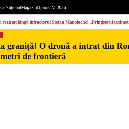
cal
Național
Magazin
Opinii
CM 2026
rezistat lângă infractorul Ștefan Manolache! „Prințișorul taximetri
s
la graniță! O dronă a intrat din Ro
 metri de frontieră