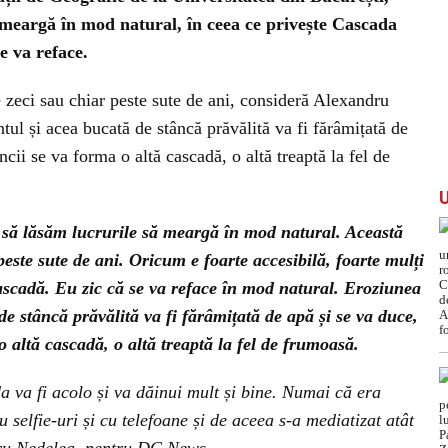
ă meargă în mod natural, în ceea ce privește Cascada
e va reface.
 zeci sau chiar peste sute de ani, consideră Alexandru
ul și acea bucată de stâncă prăvălită va fi fărâmițată de
cii se va forma o altă cascadă, o altă treaptă la fel de
 să lăsăm lucrurile să meargă în mod natural. Această
peste sute de ani. Oricum e foarte accesibilă, foarte mulți
ascadă. Eu zic că se va reface în mod natural. Eroziunea
de stâncă prăvălită va fi fărâmițată de apă și se va duce,
 altă cascadă, o altă treaptă la fel de frumoasă.
a va fi acolo și va dăinui mult și bine. Numai că era
u selfie-uri și cu telefoane și de aceea s-a mediatizat atât