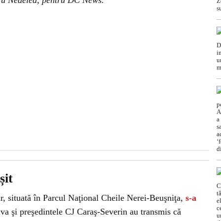
dru Nedelea, pentru DC News.
șit
r, situată în Parcul Naţional Cheile Nerei-Beuşniţa,
s-a
va şi preşedintele CJ Caraş-Severin au transmis că