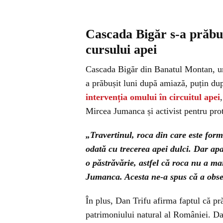
Cascada Bigăr s-a prăbuş
cursului apei
Cascada Bigăr din Banatul Montan, una
a prăbușit luni după amiază, puțin du
intervenția omului în circuitul apei
Mircea Jumanca și activist pentru pro
„Travertinul, roca din care este for
odată cu trecerea apei dulci. Dar ap
o păstrăvărie, astfel că roca nu a ma
Jumanca. Acesta ne-a spus că a observ
În plus, Dan Trifu afirma faptul că p
patrimoniului natural al României. Dac