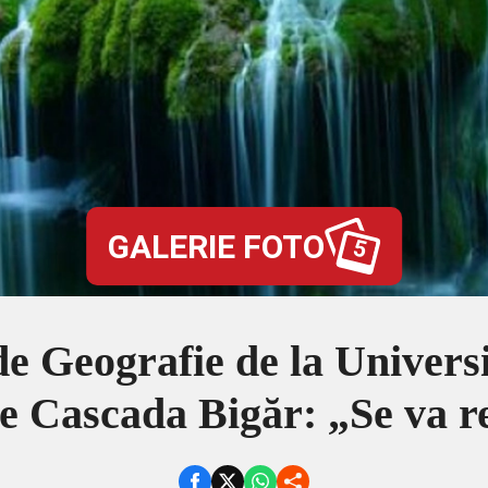
GALERIE FOTO
5
de Geografie de la Universi
e Cascada Bigăr: „Se va r