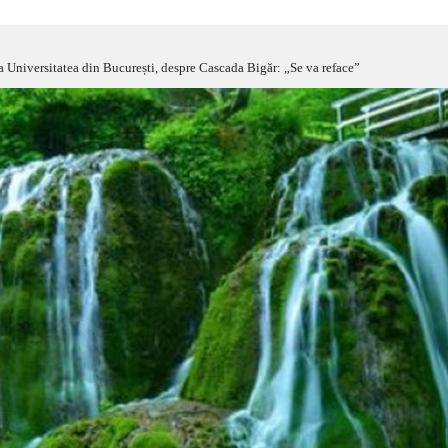
a Universitatea din București, despre Cascada Bigăr: „Se va reface”