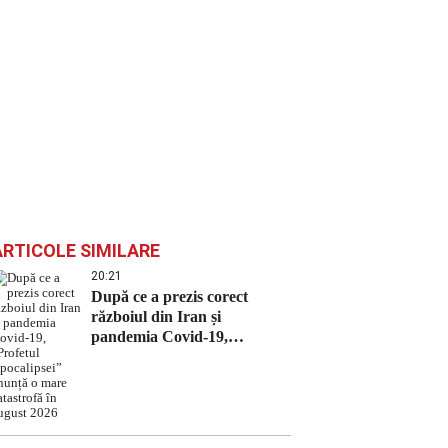
ARTICOLE SIMILARE
20:21
După ce a prezis corect
războiul din Iran și
pandemia Covid-19,
„Profetul Apocalipsei”
anunță o mare catastrofă în
august 2026