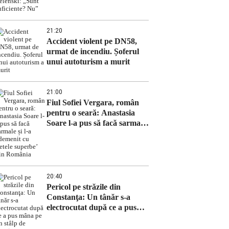
Zelenski: „Sunt suficiente?
Nu”
21:20
Accident violent pe DN58,
urmat de incendiu. Șoferul
unui autoturism a murit
21:00
Fiul Sofiei Vergara, român
pentru o seară: Anastasia
Soare l-a pus să facă sarmale
și l-a ademenit cu ‘fetele
superbe’ din România
20:40
Pericol pe străzile din
Constanţa: Un tânăr s-a
electrocutat după ce a pus
mâna pe un stâlp de iluminat