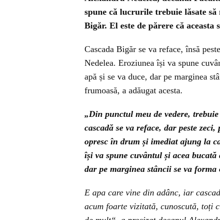
spune că lucrurile trebuie lăsate s
Bigăr. El este de părere că aceasta s
Cascada Bigăr se va reface, însă peste
Nedelea. Eroziunea își va spune cuvânt
apă și se va duce, dar pe marginea stân
frumoasă, a adăugat acesta.
„Din punctul meu de vedere, trebuie
cascadă se va reface, dar peste zeci, 
opresc în drum și imediat ajung la c
își va spune cuvântul și acea bucată 
dar pe marginea stâncii se va forma o
E apa care vine din adânc, iar cascad
acum foarte vizitată, cunoscută, toți c