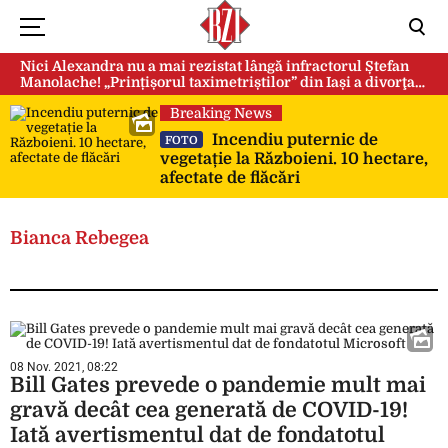
Nici Alexandra nu a mai rezistat lângă infractorul Ștefan
Manolache! „Prințișorul taximetriștilor” din Iași a divorţat
după doi ani de căsnicie
Breaking News
Incendiu puternic de
FOTO
vegetație la Războieni. 10 hectare,
afectate de flăcări
Bianca Rebegea
08 Nov. 2021, 08:22
Bill Gates prevede o pandemie mult mai
gravă decât cea generată de COVID-19!
Iată avertismentul dat de fondatotul