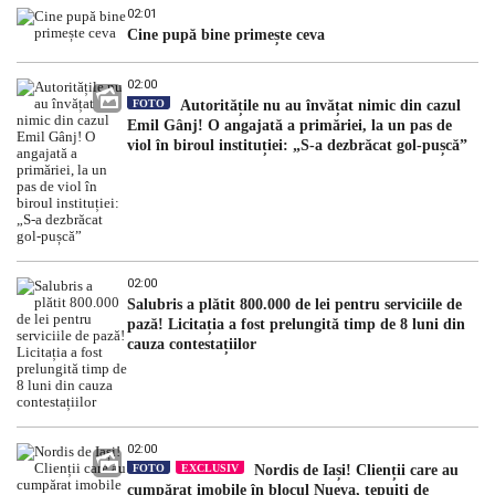
02:01
Cine pupă bine primește ceva
02:00
FOTO
Autoritățile nu au învățat nimic din cazul
Emil Gânj! O angajată a primăriei, la un pas de
viol în biroul instituției: „S-a dezbrăcat gol-pușcă”
02:00
Salubris a plătit 800.000 de lei pentru serviciile de
pază! Licitația a fost prelungită timp de 8 luni din
cauza contestațiilor
02:00
FOTO
EXCLUSIV
Nordis de Iași! Clienții care au
cumpărat imobile în blocul Nueva, țepuiți de