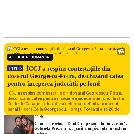
ARTICOL RECOMANDAT
ÎCCJ a respins contestațiile din
FOTO
dosarul Georgescu-Potra, deschizând calea
pentru începerea judecății pe fond
ÎCCJ a respins contestațiile din dosarul Georgescu-Potra,
deschizând calea pentru începerea judecății pe fond. Înalta
Curte de Casație și Justiție a deblocat definitiv procesul
penal în care Călin Georgescu, Horațiu Potra și alte 20 de
persoane sunt acuzați de acțiuni îndreptate împotriva
A1.ro
ordinii constituționale. În ședința din camera preliminară,
Cum a surprins-o Dani Oțil pe soția lui în vacanță.
judecătorii de la instanța supremă au […]
Gabriela Prisăcariu, apariție impecabilă în costum
de baie