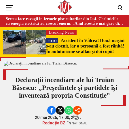
Seceta face ravagii în fermele piscicultorilor din Iași. Cheltuielile
cu energia electrică au crescut enorm. „Anul acesta e mai grav din
cauza temperaturilor foarte mari”
Breaking News
Accident în Vâlcea! Două mașini
FOTO
s-au ciocnit, iar o persoană a fost rănită!
În autoturisme se aflau și doi copii!
Declarații incendiare ale lui Traian
Băsescu: „Președintele și partidele își
inventează propria Constituție”
20 mai 2026, 17:00,
2
,
Redacția BZI
în
NATIONAL