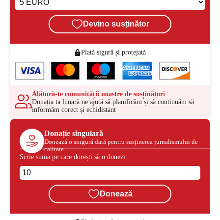
Devino susținător
Plată sigură și protejată
Alătură-te comunității noastre de susținători
Donația ta lunară ne ajută să planificăm și să continuăm să
informăm corect și echidistant
Donație singulară
Donează o singură dată pentru susținerea jurnalismului de
calitate
Scrie suma pe care dorești să o donezi
Donează