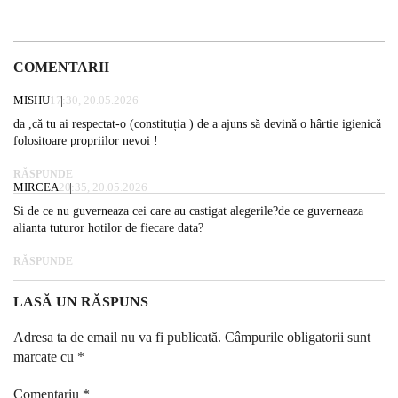
COMENTARII
MISHU
17:30, 20.05.2026
da ,că tu ai respectat-o (constituția ) de a ajuns să devină o hârtie igienică
folositoare propriilor nevoi !
RĂSPUNDE
MIRCEA
20:35, 20.05.2026
Si de ce nu guverneaza cei care au castigat alegerile?de ce guverneaza
alianta tuturor hotilor de fiecare data?
RĂSPUNDE
LASĂ UN RĂSPUNS
Adresa ta de email nu va fi publicată.
Câmpurile obligatorii sunt
marcate cu
*
Comentariu
*