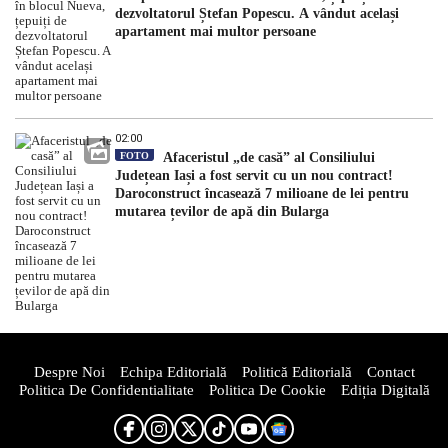
dezvoltatorul Ștefan Popescu. A vândut același
apartament mai multor persoane
02:00
FOTO
Afaceristul „de casă” al Consiliului
Județean Iași a fost servit cu un nou contract!
Daroconstruct încasează 7 milioane de lei pentru
mutarea țevilor de apă din Bularga
Despre Noi
Echipa Editorială
Politică Editorială
Contact
Politica De Confidentialitate
Politica De Cookie
Ediția Digitală