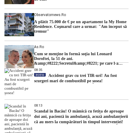
Observatornews.ro
A plătit 75.000 de € pe un apartament la My Home
Residence. Coşmarul care a urmat: "Am început să
tremur"
As.ro
Cum se menţine în formă soţia lui Leonard
Doroftei, la 51 de ani.
&amp;#8222;Secretul&amp;#8221; pe care l-a
dezvăluit
08:35
FOTO
Accident grav cu trei TIR-uri! Au fost
scurgeri mari de combustibil pe șosea!
08:13
Scandal în Bacău! O mămică cu fetița de aproape
doi ani, pacientă în ambulanță, acuză ambulanțierii
că au mers la cumpărături în timpul intervenției!