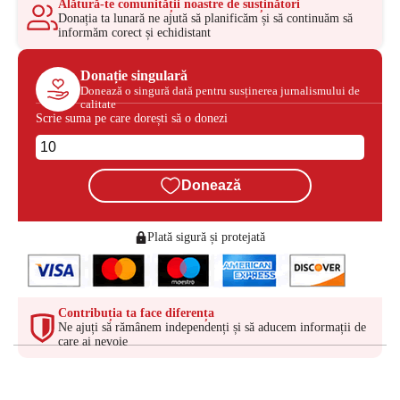
Alătură-te comunității noastre de susținători
Donația ta lunară ne ajută să planificăm și să continuăm să
informăm corect și echidistant
Donație singulară
Donează o singură dată pentru susținerea jurnalismului de
calitate
Scrie suma pe care dorești să o donezi
Donează
Plată sigură și protejată
Contribuția ta face diferența
Ne ajuți să rămânem independenți și să aducem informații de
care ai nevoie