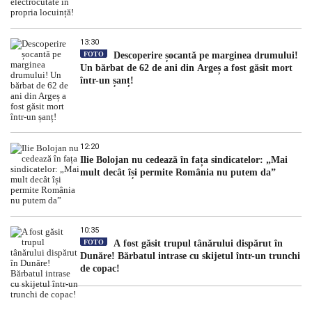
13:30
FOTO
Descoperire șocantă pe marginea drumului!
Un bărbat de 62 de ani din Argeș a fost găsit mort
într-un șanț!
12:20
Ilie Bolojan nu cedează în fața sindicatelor: „Mai
mult decât își permite România nu putem da”
10:35
FOTO
A fost găsit trupul tânărului dispărut în
Dunăre! Bărbatul intrase cu skijetul într-un trunchi
de copac!