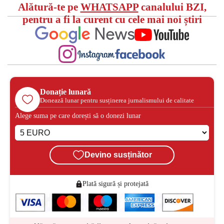
Alătură-te pe
WHATSAPP
canalului BZI,
pentru a fi la curent cu cele mai noi știri
Donație lunară
Donează lunar pentru susținerea jurnalismului de calitate
Alege suma pe care dorești să o donezi lunar
Devino susținător
Plată sigură și protejată