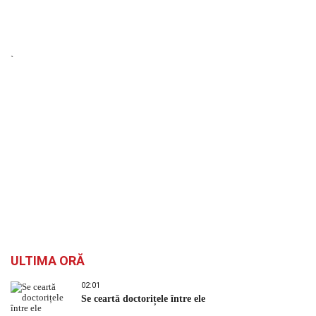
`
ULTIMA ORĂ
02:01
Se ceartă doctorițele între ele