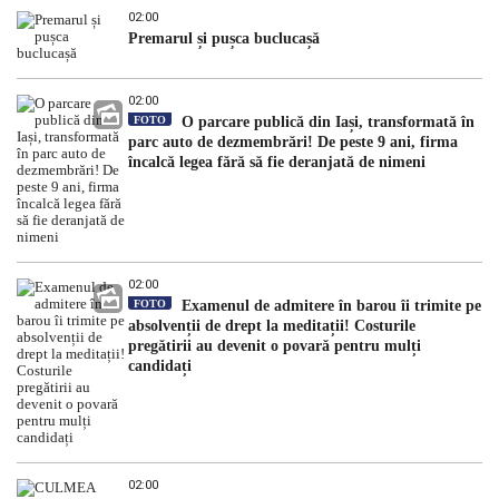
02:00
Premarul și pușca buclucașă
02:00
FOTO
O parcare publică din Iași, transformată în
parc auto de dezmembrări! De peste 9 ani, firma
încalcă legea fără să fie deranjată de nimeni
02:00
FOTO
Examenul de admitere în barou îi trimite pe
absolvenții de drept la meditații! Costurile
pregătirii au devenit o povară pentru mulți
candidați
02:00