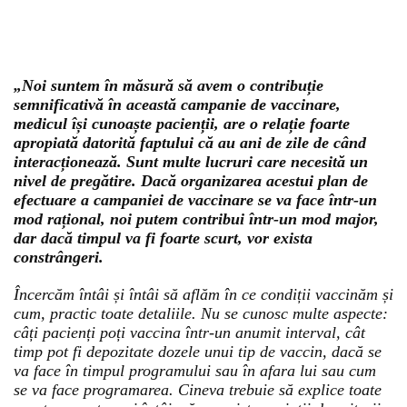
„Noi suntem în măsură să avem o contribuție
semnificativă în această campanie de vaccinare,
medicul își cunoaște pacienții, are o relație foarte
apropiată datorită faptului că au ani de zile de când
interacționează. Sunt multe lucruri care necesită un
nivel de pregătire. Dacă organizarea acestui plan de
efectuare a campaniei de vaccinare se va face într-un
mod rațional, noi putem contribui într-un mod major,
dar dacă timpul va fi foarte scurt, vor exista
constrângeri.
Încercăm întâi și întâi să aflăm în ce condiții vaccinăm și
cum, practic toate detaliile. Nu se cunosc multe aspecte:
câți pacienți poți vaccina într-un anumit interval, cât
timp pot fi depozitate dozele unui tip de vaccin, dacă se
va face în timpul programului sau în afara lui sau cum
se va face programarea. Cineva trebuie să explice toate