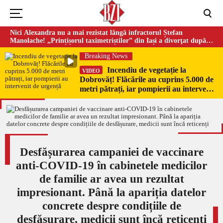
Nici Alexandra nu a mai rezistat lângă infractorul Ștefan
Manolache! „Prințișorul taximetriștilor” din Iași a divorţat după
doi ani de căsnicie
Breaking News
Incendiu de vegetație la
VIDEO
Dobrovăț! Flăcările au cuprins 5.000 de
metri pătrați, iar pompierii au intervenit
de urgență
Desfășurarea campaniei de vaccinare
anti-COVID-19 în cabinetele medicilor
de familie ar avea un rezultat
impresionant. Până la apariția datelor
concrete despre condițiile de
desfășurare, medicii sunt încă reticenți