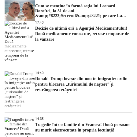
Cum se menţine în formă soţia lui Leonard
Doroftei, la 51 de ani.
&amp;#8222;Secretul&amp;#8221; pe care l-a
dezvăluit
17:40
Decizie de ultimă oră a Agenției Medicamentului!
Două medicamente cunoscute, retrase temporar de
la vânzare
14:40
Donald Trump lovește din nou în imigrație: ordin
pentru blocarea „turismului de naștere” și
restrângerea cetățeniei
14:35
Tragedie într-o familie din Vrancea! Două persoane
au murit electrocutate în propria locuință!