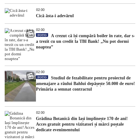
02:00
Cică ăsta-i adevărul
02:00
FOTO
A crezut că își cumpără boiler în rate, dar s-
a trezit cu un credit la TBI Bank! „Nu pot dormi
noaptea”
02:00
FOTO
Studiul de fezabilitate pentru proiectul de
amenajare a râului Bahlui depășește 50.000 de euro!
Primăria a semnat contractul
02:00
Grădina Botanică din Iași împlinește 170 de ani!
Acces gratuit pentru vizitatori și mărci poștale
dedicate evenimentului