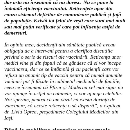
dar asta nu înseamnă că nu doresc. Nu se pune la
îndoială eficiența vaccinului. Reticențele apar din
cauza sistemul deficitar de comunicare publică și față
de populație. Există tot felul de vești care sunt mai mult
sau mai puțin verificate și care pot influența astfel de
demersuri.
În opinia mea, decidenții din sănătate publică aveau
obligația de a interveni pentru a clarifica discuțiile
privind o serie de riscuri ale vaccinării. Reticența unor
medici vine și din faptul că se gândesc că ei vor începe
vaccinarea, dar ce se întâmplă și cu pacienții care vor
refuza un anumit tip de vaccin pentru că numai anumite
vacinuri pot fi făcute în cabinetul medicului de familie,
ceea ce înseamnă că Pfizer și Moderna cel mai sigur nu
vor ajunge în astfel de cabinete, ci vor ajunge celelalte.
Noi sperăm, pentru că am văzut că există dorință de
vaccinare, că aceste reticențe o să dispară”, a explicat
dr. Liviu Oprea, președintele Colegiului Medicilor din
Iași.