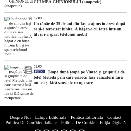
CULMEA GHINIONULUI (anapestic)
02:00
Un tânăr de 35 de ani din Iași a ajuns în arest după
ce și-a terorizat iubita. A băgat-o cu forța într-un
lift și i-a spart telefonul mobil
02:00
FOTO
Țeapă după țeapă pe Vinted și grupurile de
fete! Metoda prin care escrocii lasă vânzătorii fără
un leu și fără șanse de recuperare
Despre Noi
Echipa Editorială
Politică Editorială
Contact
Politica De Confidentialitate
Politica De Cookie
Ediția Digitală