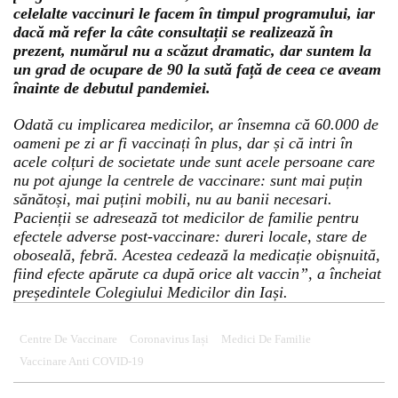
celelalte vaccinuri le facem în timpul programului, iar
dacă mă refer la câte consultații se realizează în
prezent, numărul nu a scăzut dramatic, dar suntem la
un grad de ocupare de 90 la sută față de ceea ce aveam
înainte de debutul pandemiei.
Odată cu implicarea medicilor, ar însemna că 60.000 de
oameni pe zi ar fi vaccinați în plus, dar și că intri în
acele colțuri de societate unde sunt acele persoane care
nu pot ajunge la centrele de vaccinare: sunt mai puțin
sănătoși, mai puțini mobili, nu au banii necesari.
Pacienții se adresează tot medicilor de familie pentru
efectele adverse post-vaccinare: dureri locale, stare de
oboseală, febră. Acestea cedează la medicație obișnuită,
fiind efecte apărute ca după orice alt vaccin”, a încheiat
președintele Colegiului Medicilor din Iași.
Centre De Vaccinare
Coronavirus Iași
Medici De Familie
Vaccinare Anti COVID-19