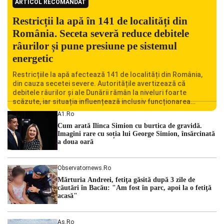
ARTICOL RECOMANDAT
Restricții la apă în 141 de localități din
România. Seceta severă reduce debitele
râurilor și pune presiune pe sistemul
energetic
Restricțiile la apă afectează 141 de localități din România,
din cauza secetei severe. Autoritățile avertizează că
debitele râurilor și ale Dunării rămân la niveluri foarte
scăzute, iar situația influențează inclusiv funcționarea
Centralei Nucleare de la Cernavodă. România se confruntă
A1.ro
cu una dintre cele mai dificile perioade din punct de vedere
Cum arată Ilinca Simion cu burtica de gravidă.
hidrologic din ultimii ani. Lipsa […]
Imagini rare cu soția lui George Simion, însărcinată
a doua oară
Observatornews.ro
Mărturia Andreei, fetiţa găsită după 3 zile de
căutări în Bacău: "Am fost în parc, apoi la o fetiţă
acasă"
As.ro