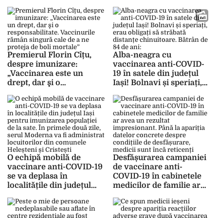
anti-COVID-19 în județul
elaborarea unui program
Iași
de vaccinare
Premierul Florin Cîțu,
Alba-neagra cu
despre imunizare:
vaccinarea anti-COVID-
„Vaccinarea este un
19 în satele din județul
drept, dar şi o
Iași! Bolnavi și speriați,
responsabilitate.
erau obligați să străbată
Vaccinurile rămân
distanțe chinuitoare.
singură cale de a ne
Bătrân de 84 de ani: „Ori
proteja de boli mortale”
voi muri prea devreme,
ori voi trăi mai mult”
O echipă mobilă de
Desfășurarea campaniei
vaccinare anti-COVID-19
de vaccinare anti-
se va deplasa în
COVID-19 în cabinetele
localitățile din județul
medicilor de familie ar
Iași pentru imunizarea
avea un rezultat
populației de la sate. În
impresionant. Până la
primele două zile, serul
apariția datelor concrete