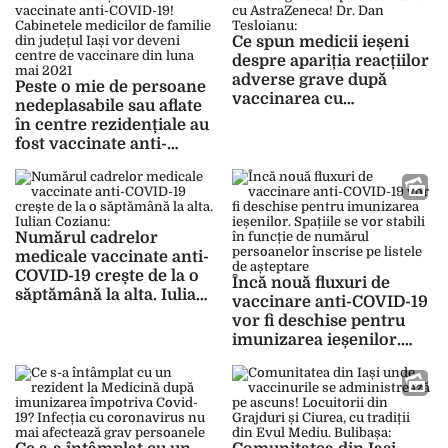
Moderna va fi
despre condițiile de
administrat locuitorilor
desfășurare, medicii sunt
Ce spun medicii ieșeni
din comunele Heleșteni
încă reticenți
despre apariția reacțiilor
și Cristești
adverse grave după
Peste o mie de persoane
vaccinarea cu
nedeplasabile sau aflate
AstraZeneca! Dr. Dan
în centre rezidențiale au
Tesloianu: „Până la o
fost vaccinate anti-
asociere clară putem fi
COVID-19! Cabinetele
liniștiți”
medicilor de familie din
județul Iași vor deveni
centre de vaccinare din
Numărul cadrelor
luna mai 2021
medicale vaccinate anti-
COVID-19 crește de la o
Încă nouă fluxuri de
săptămână la alta. Iulian
vaccinare anti-COVID-19
Cozianu: „Până la finalul
vor fi deschise pentru
anului 2021, circa 70-80
imunizarea ieșenilor.
la sută din personalul
Spațiile se vor stabili în
medical va fi imunizat”
funcție de numărul
persoanelor înscrise pe
listele de așteptare