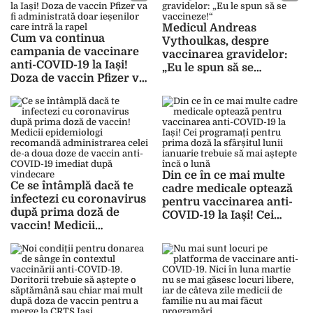
Cepoi: „Oricine poate
anula o planificare”
Medicul Andreas
Cum va continua
Vythoulkas, despre
campania de vaccinare
vaccinarea gravidelor:
anti-COVID-19 la Iași!
„Eu le spun să se
Doza de vaccin Pfizer va
vaccineze!“
fi administrată doar
ieșenilor care intră la
rapel
Din ce în ce mai multe
Ce se întâmplă dacă te
cadre medicale optează
infectezi cu coronavirus
pentru vaccinarea anti-
după prima doză de
COVID-19 la Iași! Cei
vaccin! Medicii
programați pentru prima
epidemiologi recomandă
doză la sfârșitul lunii
administrarea celei de-a
ianuarie trebuie să mai
doua doze de vaccin
aștepte încă o lună
anti-COVID-19 imediat
după vindecare