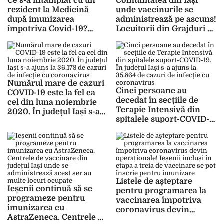
Ce s-a întâmplat cu un
Comunitatea din Iași
rezident la Medicină
unde vaccinurile se
după imunizarea
administrează pe ascuns!
împotriva Covid-19?
Locuitorii din Grajduri și
Infecția cu coronavirus
Ciurea, cu tradiții din
nu mai afectează grav
Evul Mediu. Bulibașa:
persoanele
„Boala COVID-19 se teme
de țigani”
Numărul mare de cazuri
Cinci persoane au
COVID-19 este la fel ca
decedat în secțiile de
cel din luna noiembrie
Terapie Intensivă din
2020. În județul Iași s-a
spitalele suport-COVID-
ajuns la 36.178 de cazuri
19. În județul Iași s-a
de infecție cu
ajuns la 35.864 de cazuri
coronavirus
de infecție cu
coronavirus
Listele de așteptare
Ieșenii continuă să se
pentru programarea la
programeze pentru
vaccinarea împotriva
imunizarea cu
coronavirus devin
AstraZeneca. Centrele de
operaționale! Ieșenii