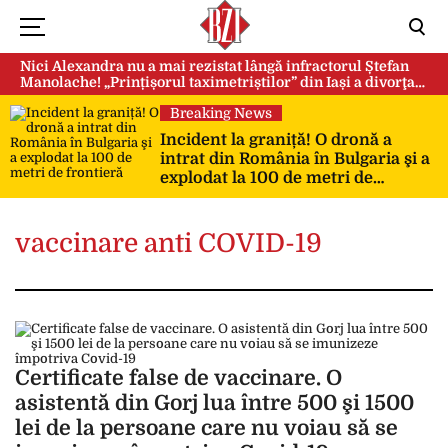
Nici Alexandra nu a mai rezistat lângă infractorul Ștefan
Manolache! „Prințișorul taximetriștilor” din Iași a divorţat
după doi ani de căsnicie
Breaking News
Incident la graniță! O dronă a
intrat din România în Bulgaria şi a
explodat la 100 de metri de
frontieră
vaccinare anti COVID-19
Certificate false de vaccinare. O
asistentă din Gorj lua între 500 şi 1500
lei de la persoane care nu voiau să se