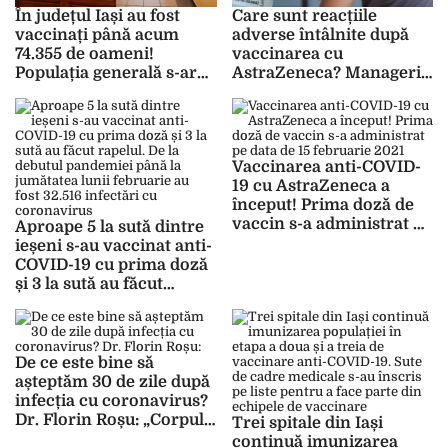
În județul Iași au fost
Care sunt reacțiile
vaccinați până acum
adverse întâlnite după
74.355 de oameni!
vaccinarea cu
Populația generală s-ar
AstraZeneca? Managerii
putea înscrie pentru
spitalelor din Iași se
imunizare de la
pregătesc de un nou
jumătatea lunii martie
scenariu după ce
2021
numărul de pacienți
Vaccinarea anti-COVID-
confirmați pozitiv cu
19 cu AstraZeneca a
coronavirus este în
început! Prima doză de
scădere
vaccin s-a administrat pe
Aproape 5 la sută dintre
data de 15 februarie 2021
ieșeni s-au vaccinat anti-
COVID-19 cu prima doză
și 3 la sută au făcut
rapelul. De la debutul
pandemiei până la
jumătatea lunii februarie
au fost 32.516 infectări cu
De ce este bine să
coronavirus
așteptăm 30 de zile după
infecția cu coronavirus?
Dr. Florin Roșu: „Corpul
Trei spitale din Iași
nu este forțat să creeze
continuă imunizarea