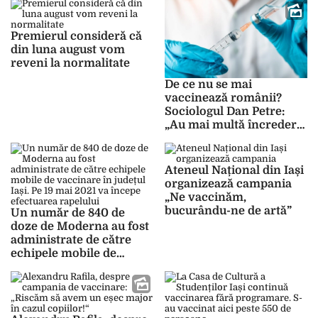
Premierul consideră că
din luna august vom
reveni la normalitate
De ce nu se mai
vaccinează românii?
Sociologul Dan Petre:
„Au mai multă încredere
în pseudo și para-științe
decât în știință”
Ateneul Național din Iași
organizează campania
„Ne vaccinăm,
bucurându-ne de artă”
Un număr de 840 de
doze de Moderna au fost
administrate de către
echipele mobile de
vaccinare în județul Iași.
Pe 19 mai 2021 va începe
efectuarea rapelului