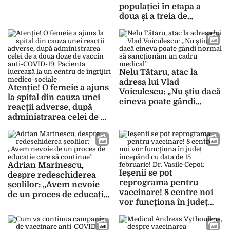
anticorpi și după boală, și
populației în etapa a
după administrarea
doua și a treia de
dozei de vaccin anti-
vaccinare anti-COVID-19.
COVID-19”
Sute de cadre medicale s-
au înscris pe liste pentru
a face parte din echipele
de vaccinare
Nelu Tătaru, atac la
adresa lui Vlad
Atenție! O femeie a ajuns
Voiculescu: „Nu ştiu dacă
la spital din cauza unei
cineva poate gândi
reacții adverse, după
normal să sancţionăm
administrarea celei de a
un cadru medical”
doua doze de vaccin
anti-COVID-19. Pacienta
lucrează la un centru de
îngrijiri medico-sociale
Adrian Marinescu,
Ieșenii se pot
despre redeschiderea
reprograma pentru
școlilor: „Avem nevoie
vaccinare! 8 centre noi
de un proces de educație
vor funcționa în județ
care să continue”
începând cu data de 15
februarie! Dr. Vasile