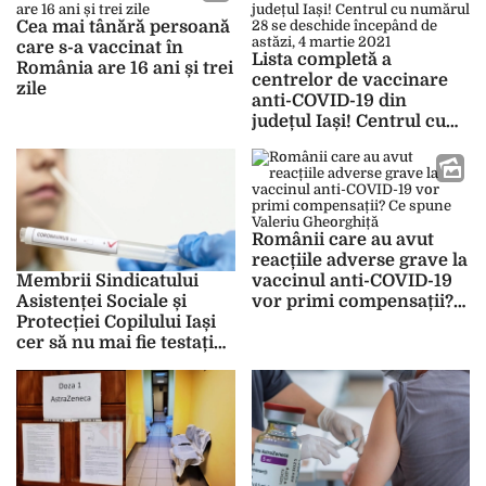
întâlnit doar forme
ușoare ale infecției cu
Cea mai tânără persoană
SARS-CoV-2. După rapel,
care s-a vaccinat în
Lista completă a
ieșenii sunt protejați
România are 16 ani și trei
centrelor de vaccinare
complet
zile
anti-COVID-19 din
județul Iași! Centrul cu
numărul 28 se deschide
începând de astăzi, 4
martie 2021
Românii care au avut
reacțiile adverse grave la
vaccinul anti-COVID-19
Membrii Sindicatului
vor primi compensații?
Asistenței Sociale și
Ce spune Valeriu
Protecției Copilului Iași
Gheorghiță
cer să nu mai fie testați
PCR! Peste 50 la sută
dintre angajații centrelor
sociale s-au imunizat
împotriva COVID-19, dar
continuă să fie testați
săptămânal