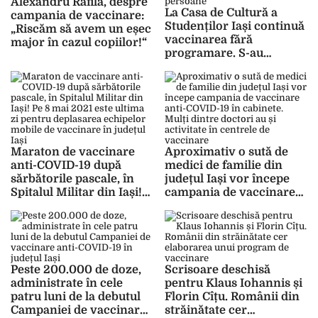
Alexandru Rafila, despre
La Casa de Cultură a
campania de vaccinare:
Studenților Iași continuă
„Riscăm să avem un eșec
vaccinarea fără
major în cazul copiilor!“
programare. S-au
vaccinat aici peste 550
de persoane
Maraton de vaccinare
Aproximativ o sută de
anti-COVID-19 după
medici de familie din
sărbătorile pascale, în
județul Iași vor începe
Spitalul Militar din Iași!
campania de vaccinare
Pe 8 mai 2021 este ultima
anti-COVID-19 în
zi pentru deplasarea
cabinete. Mulți dintre
echipelor mobile de
doctori au și activitate în
vaccinare în județul Iași
centrele de vaccinare
Peste 200.000 de doze,
Scrisoare deschisă
administrate în cele
pentru Klaus Iohannis și
patru luni de la debutul
Florin Cîțu. Românii din
Campaniei de vaccinare
străinătate cer