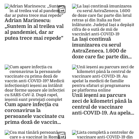
vaccinare din județul Iași
incluși în etapa a treia de
unde se administrează
vaccinare se pot înscrie
acest ser au multe locuri
pentru imunizare
ocupate
Adrian Marinescu:
„Suntem în al treilea val
al pandemiei, dar ar
putea trece mai repede“
La Iași continuă
imunizarea cu serul
AstraZeneca. 1.600 de
doze care fac parte din
lotul retras și din Italia
au fost înlăturate.
Județul Iași a depășit
cifra de o sută de mii de
vaccinări anti-COVID-19
Unii ieșeni au parcurs
zeci de kilometri până la
Cum apare infecția cu
centrul de vaccinare
coronavirus la
anti-COVID-19. Au apelat
persoanele vaccinate cu
la medicii de familie
prima doză de vaccin
pentru sfaturi și
anti-COVID-19? Medicii
programarea pe
infecționiști ieșeni au
platforma online