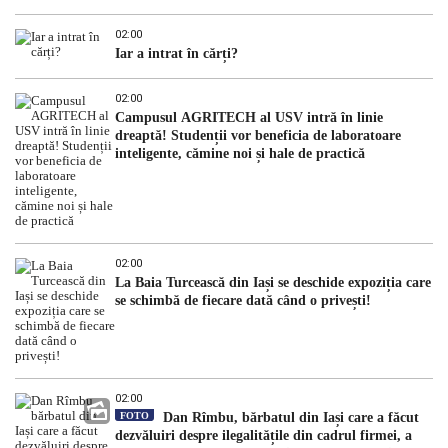
02:00
Iar a intrat în cărți?
02:00
Campusul AGRITECH al USV intră în linie
dreaptă! Studenții vor beneficia de laboratoare
inteligente, cămine noi și hale de practică
02:00
La Baia Turcească din Iași se deschide expoziția care
se schimbă de fiecare dată când o privești!
02:00
FOTO
Dan Rîmbu, bărbatul din Iași care a făcut
dezvăluiri despre ilegalitățile din cadrul firmei, a