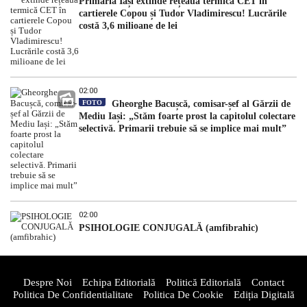
Primăria Iași extinde rețeaua termică CET în
cartierele Copou și Tudor Vladimirescu! Lucrările
costă 3,6 milioane de lei
02:00
FOTO
Gheorghe Bacușcă, comisar-șef al Gărzii de
Mediu Iași: „Stăm foarte prost la capitolul colectare
selectivă. Primarii trebuie să se implice mai mult”
02:00
PSIHOLOGIE CONJUGALĂ (amfibrahic)
Despre Noi
Echipa Editorială
Politică Editorială
Contact
Politica De Confidentialitate
Politica De Cookie
Ediția Digitală