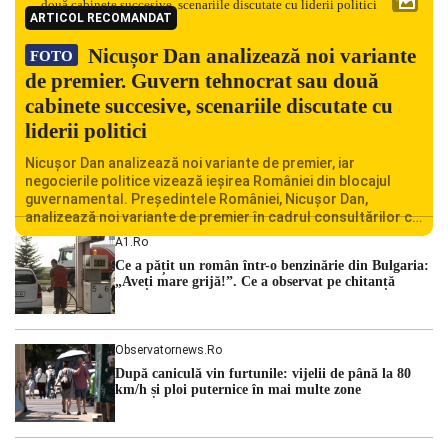
ARTICOL RECOMANDAT
Nicușor Dan analizează noi variante
FOTO
de premier. Guvern tehnocrat sau două
cabinete succesive, scenariile discutate cu
liderii politici
Nicușor Dan analizează noi variante de premier, iar
negocierile politice vizează ieșirea României din blocajul
guvernamental. Președintele României, Nicușor Dan,
analizează noi variante de premier în cadrul consultărilor cu
liderii politici. Ciprian Ciucu vorbește despre scenariul unui
A1.ro
guvern tehnocrat și despre posibilitatea a două cabinete
Ce a pățit un român într-o benzinărie din Bulgaria:
succesive. Nicușor Dan analizează noi variante de premier
„Aveți mare grijă!”. Ce a observat pe chitanță
România traversează […]
Observatornews.ro
După caniculă vin furtunile: vijelii de până la 80
km/h și ploi puternice în mai multe zone