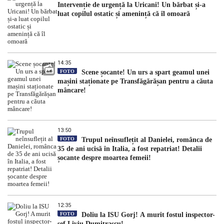
Intervenție de urgență la Uricani! Un bărbat și-a
luat copilul ostatic și amenință că îl omoară
14:35
FOTO
Scene șocante! Un urs a spart geamul unei
mașini staționate pe Transfăgărășan pentru a căuta
mâncare!
13:50
FOTO
Trupul neînsuflețit al Danielei, românca de
35 de ani ucisă în Italia, a fost repatriat! Detalii
șocante despre moartea femeii!
12:35
FOTO
Doliu la ISU Gorj! A murit fostul inspector-
șef Liviu Dumitrașcu!