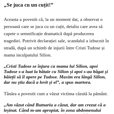
„Se juca cu un cuțit!”
Aceasta a povestit că, la un moment dat, a observat o
persoană care se juca cu un cuțit, detaliu care avea să
capete o semnificație dramatică după producerea
tragediei. Potrivit declarației sale, scandalul a izbucnit în
stradă, după un schimb de injurii între Cristi Tudose și
mama inculpatului Silion.
„Cristi Tudose se înjura cu mama lui Silion, apoi
Tudose s-a luat la bătaie cu Silion și apoi s-au băgat și
băieții să îl apere pe Tudose. Maxim era lângă Silion,
dar nu știu dacă a lovit și el”, a spus martora.
Tânăra a povestit cum a văzut victima căzută la pământ.
„Am văzut când Butnariu a căzut, dar am crezut că a
leșinat. Când m-am apropiat, în zona abdomenului