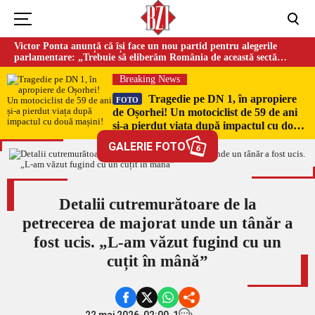
Victor Ponta anunță că își face un nou partid pentru alegerile
parlamentare: „Trebuie să eliberăm România de această sectă
globalistă”
Breaking News
Tragedie pe DN 1, în apropiere
FOTO
de Oșorhei! Un motociclist de 59 de ani
și-a pierdut viața după impactul cu două
mașini!
GALERIE FOTO
6
Detalii cutremurătoare de la
petrecerea de majorat unde un tânăr a
fost ucis. „L-am văzut fugind cu un
cuțit în mână”