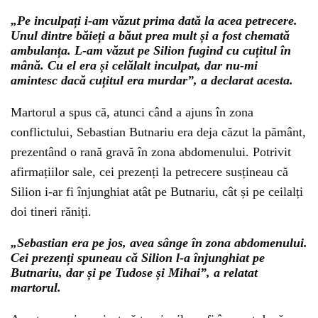
„Pe inculpați i-am văzut prima dată la acea petrecere.
Unul dintre băieți a băut prea mult și a fost chemată
ambulanța. L-am văzut pe Silion fugind cu cuțitul în
mână. Cu el era și celălalt inculpat, dar nu-mi
amintesc dacă cuțitul era murdar”, a declarat acesta.
Martorul a spus că, atunci când a ajuns în zona
conflictului, Sebastian Butnariu era deja căzut la pământ,
prezentând o rană gravă în zona abdomenului. Potrivit
afirmațiilor sale, cei prezenți la petrecere susțineau că
Silion i-ar fi înjunghiat atât pe Butnariu, cât și pe ceilalți
doi tineri răniți.
„Sebastian era pe jos, avea sânge în zona abdomenului.
Cei prezenți spuneau că Silion l-a înjunghiat pe
Butnariu, dar și pe Tudose și Mihai”, a relatat
martorul.