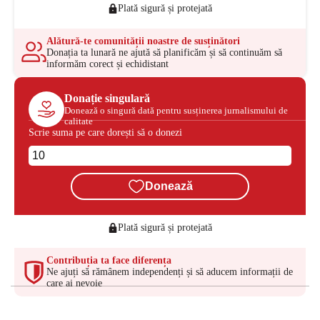
Plată sigură și protejată
Alătură-te comunității noastre de susținători
Donația ta lunară ne ajută să planificăm și să continuăm să
informăm corect și echidistant
Donație singulară
Donează o singură dată pentru susținerea jurnalismului de
calitate
Scrie suma pe care dorești să o donezi
Donează
Plată sigură și protejată
Contribuția ta face diferența
Ne ajuți să rămânem independenți și să aducem informații de
care ai nevoie