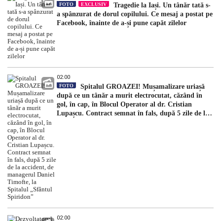
FOTO
EXCLUSIV
Tragedie la Iași. Un tânăr tată s-
a spânzurat de dorul copilului. Ce mesaj a postat pe
Facebook, înainte de a-și pune capăt zilelor
02:00
FOTO
Spitalul GROAZEI! Mușamalizare uriașă
după ce un tânăr a murit electrocutat, căzând în
gol, în cap, în Blocul Operator al dr. Cristian
Lupașcu. Contract semnat în fals, după 5 zile de la
accident, de managerul Daniel Timofte, la Spitalul
„Sfântul Spiridon”
02:00