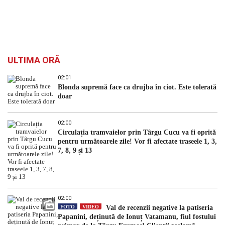
ULTIMA ORĂ
02:01
Blonda supremă face ca drujba în ciot. Este tolerată
doar
02:00
Circulația tramvaielor prin Târgu Cucu va fi oprită
pentru următoarele zile! Vor fi afectate traseele 1, 3,
7, 8, 9 și 13
02:00
FOTO
VIDEO
Val de recenzii negative la patiseria
Papanini, deținută de Ionuț Vatamanu, fiul fostului