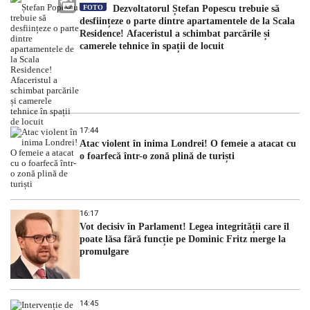
FOTO
Dezvoltatorul Ștefan Popescu trebuie să
desființeze o parte dintre apartamentele de la Scala
Residence! Afaceristul a schimbat parcările și
camerele tehnice în spații de locuit
17:44
Atac violent în inima Londrei! O femeie a atacat cu
o foarfecă într-o zonă plină de turiști
16:17
Vot decisiv în Parlament! Legea integrității care îl
poate lăsa fără funcție pe Dominic Fritz merge la
promulgare
14:45