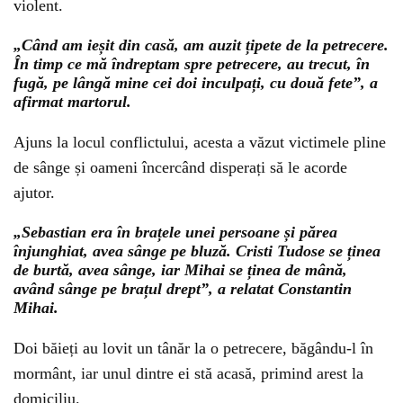
violent.
„Când am ieșit din casă, am auzit țipete de la petrecere.
În timp ce mă îndreptam spre petrecere, au trecut, în
fugă, pe lângă mine cei doi inculpați, cu două fete”, a
afirmat martorul.
Ajuns la locul conflictului, acesta a văzut victimele pline
de sânge și oameni încercând disperați să le acorde
ajutor.
„Sebastian era în brațele unei persoane și părea
înjunghiat, avea sânge pe bluză. Cristi Tudose se ținea
de burtă, avea sânge, iar Mihai se ținea de mână,
având sânge pe brațul drept”, a relatat Constantin
Mihai.
Doi băieți au lovit un tânăr la o petrecere, băgându-l în
mormânt, iar unul dintre ei stă acasă, primind arest la
domiciliu.