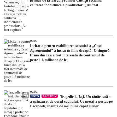
primar de la Târgu Frumos! Clienții reclamă
calitatea îndoielnică a produselor: „Au fost
expirate”
02:00
Licitația pentru reabilitarea seismică a „Casei
Agronomului” a intrat în linie dreaptă! O singură
firmă din Iași a fost interesată de contractul de
peste 1,6 milioane de lei
02:00
FOTO
EXCLUSIV
Tragedie la Iași. Un tânăr tată s-
a spânzurat de dorul copilului. Ce mesaj a postat pe
Facebook, înainte de a-și pune capăt zilelor