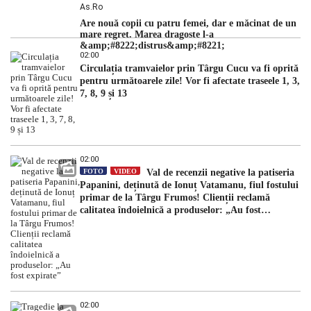
As.ro
Are nouă copii cu patru femei, dar e măcinat de un
mare regret. Marea dragoste l-a
&amp;#8222;distrus&amp;#8221;
02:00
Circulația tramvaielor prin Târgu Cucu va fi oprită
pentru următoarele zile! Vor fi afectate traseele 1, 3,
7, 8, 9 și 13
02:00
FOTO
VIDEO
Val de recenzii negative la patiseria
Papanini, deținută de Ionuț Vatamanu, fiul fostului
primar de la Târgu Frumos! Clienții reclamă
calitatea îndoielnică a produselor: „Au fost
expirate”
02:00