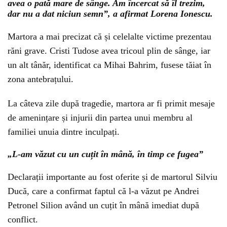
avea o pată mare de sânge. Am încercat să îl trezim,
dar nu a dat niciun semn”, a afirmat Lorena Ionescu.
Martora a mai precizat că și celelalte victime prezentau
răni grave. Cristi Tudose avea tricoul plin de sânge, iar
un alt tânăr, identificat ca Mihai Bahrim, fusese tăiat în
zona antebrațului.
La câteva zile după tragedie, martora ar fi primit mesaje
de amenințare și injurii din partea unui membru al
familiei unuia dintre inculpați.
„L-am văzut cu un cuțit în mână, în timp ce fugea”
Declarații importante au fost oferite și de martorul Silviu
Ducă, care a confirmat faptul că l-a văzut pe Andrei
Petronel Silion având un cuțit în mână imediat după
conflict.