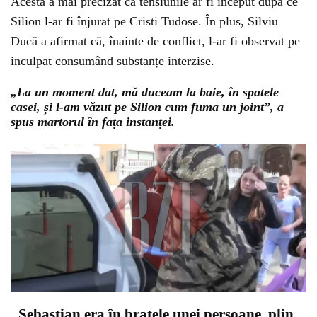
Acesta a mai precizat că tensiunile ar fi început după ce
Silion l-ar fi înjurat pe Cristi Tudose. În plus, Silviu
Ducă a afirmat că, înainte de conflict, l-ar fi observat pe
inculpat consumând substanțe interzise.
„La un moment dat, mă duceam la baie, în spatele
casei, și l-am văzut pe Silion cum fuma un joint”, a
spus martorul în fața instanței.
„Sebastian era în brațele unei persoane, plin