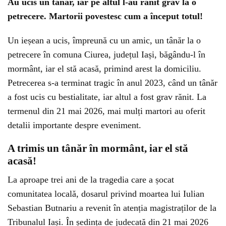
Au ucis un tânăr, iar pe altul l-au rănit grav la o
petrecere. Martorii povestesc cum a început totul!
Un ieșean a ucis, împreună cu un amic, un tânăr la o
petrecere în comuna Ciurea, județul Iași, băgându-l în
mormânt, iar el stă acasă, primind arest la domiciliu.
Petrecerea s-a terminat tragic în anul 2023, când un tânăr
a fost ucis cu bestialitate, iar altul a fost grav rănit. La
termenul din 21 mai 2026, mai mulți martori au oferit
detalii importante despre eveniment.
A trimis un tânăr în mormânt, iar el stă
acasă!
La aproape trei ani de la tragedia care a șocat
comunitatea locală, dosarul privind moartea lui Iulian
Sebastian Butnariu a revenit în atenția magistraților de la
Tribunalul Iași. În ședința de judecată din 21 mai 2026