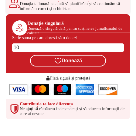
Donația ta lunară ne ajută să planificăm și să continuăm să
informăm corect și echidistant
Donație singulară
Donează o singură dată pentru susținerea jurnalismului de
calitate
Scrie suma pe care dorești să o donezi
Donează
Plată sigură și protejată
Contribuția ta face diferența
Ne ajuți să rămânem independenți și să aducem informații de
care ai nevoie