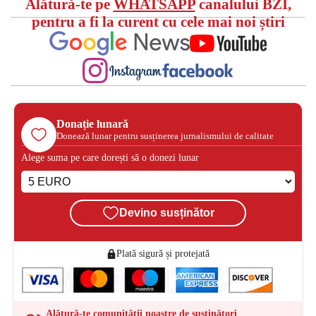
Alătură-te pe
WHATSAPP
canalului BZI,
pentru a fi la curent cu cele mai noi știri
Donație lunară
Donează lunar pentru susținerea jurnalismului de calitate
Alege suma pe care dorești să o donezi lunar
Devino susținător
Plată sigură și protejată
Alătură-te comunității noastre de susținători