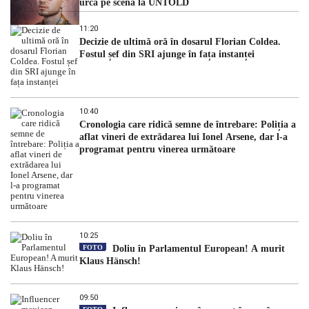
urcă pe scenă la UNTOLD
11:20
Decizie de ultimă oră în dosarul Florian Coldea.
Fostul șef din SRI ajunge în fața instanței
10:40
Cronologia care ridică semne de întrebare: Poliția a
aflat vineri de extrădarea lui Ionel Arsene, dar l-a
programat pentru vinerea următoare
10:25
FOTO
Doliu în Parlamentul European! A murit
Klaus Hänsch!
09:50