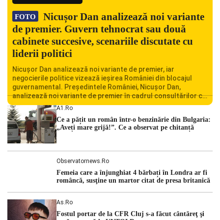
Nicușor Dan analizează noi variante
FOTO
de premier. Guvern tehnocrat sau două
cabinete succesive, scenariile discutate cu
liderii politici
Nicușor Dan analizează noi variante de premier, iar
negocierile politice vizează ieșirea României din blocajul
guvernamental. Președintele României, Nicușor Dan,
analizează noi variante de premier în cadrul consultărilor cu
liderii politici. Ciprian Ciucu vorbește despre scenariul unui
A1.ro
guvern tehnocrat și despre posibilitatea a două cabinete
Ce a pățit un român într-o benzinărie din Bulgaria:
succesive. Nicușor Dan analizează noi variante de premier
„Aveți mare grijă!”. Ce a observat pe chitanță
România traversează […]
Observatornews.ro
Femeia care a înjunghiat 4 bărbați în Londra ar fi
româncă, susţine un martor citat de presa britanică
As.ro
Fostul portar de la CFR Cluj s-a făcut cântăreţ şi