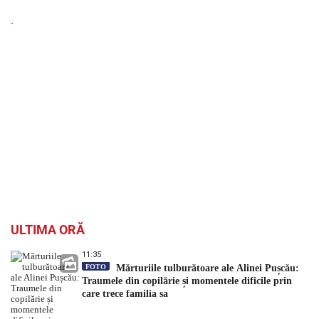
`
ULTIMA ORĂ
11:35
FOTO
Mărturiile tulburătoare ale Alinei Pușcău:
Traumele din copilărie și momentele dificile prin
care trece familia sa