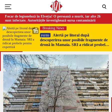
Focar de legioneloză în Elveția! O persoană a murit, iar alte 26
sunt infectate. Autoritățile investighează sursa contaminării
Breaking News
Alertă pe litoral după
FOTO
descoperirea unor posibile fragmente de
dronă în Mamaia. SRI a ridicat probele
pentru expertiză