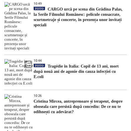
10:49
FOTO
CARGO urcă pe scena din Grădina Palas,
la Serile Filmului Românesc: pelicule consacrate,
scurtmetraje și concerte, în prezența unor invitați
speciali
10:44
FOTO
Tragédie în Italia: Copil de 13 ani, mort
după nouă ani de agonie din cauza infecției cu
E.coli
10:26
Cristina Mircea, antreprenoare și terapeut, despre
oboseala care persistă după concediu: De ce nu te
odihnești cu adevărat?