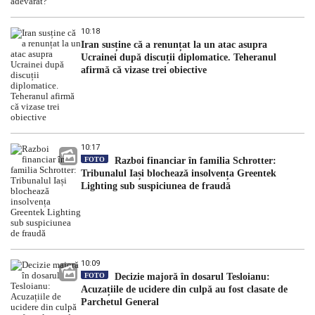
10:18
Iran susține că a renunțat la un atac asupra
Ucrainei după discuții diplomatice. Teheranul
afirmă că vizase trei obiective
10:17
FOTO
Razboi financiar în familia Schrotter:
Tribunalul Iași blochează insolvența Greentek
Lighting sub suspiciunea de fraudă
10:09
FOTO
Decizie majoră în dosarul Tesloianu:
Acuzațiile de ucidere din culpă au fost clasate de
Parchetul General