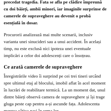
precedat tragedia. Fata se afla pe clădire împreună
cu doi băieți, ambii minori, iar imaginile surprinse de
camerele de supraveghere au devenit o probă
esențială în dosar.
Procurorii analizează mai multe scenarii, inclusiv
varianta unei sinucideri sau a unui accident. În același
timp, nu este exclusă nici ipoteza unei eventuale
implicări a celor doi adolescenți care o însoțeau.
Ce arată camerele de supraveghere
Înregistrările video îi surprind pe cei trei tineri urcând
spre ultimul etaj al blocului, imobil aflat în acel moment
în lucrări de reabilitare termică. La un moment dat, unul
dintre băieți observă camera de supraveghere și își trage
gluga peste cap pentru a-și ascunde fața. Adolescenta
mergea câțiva pași în urma lor.