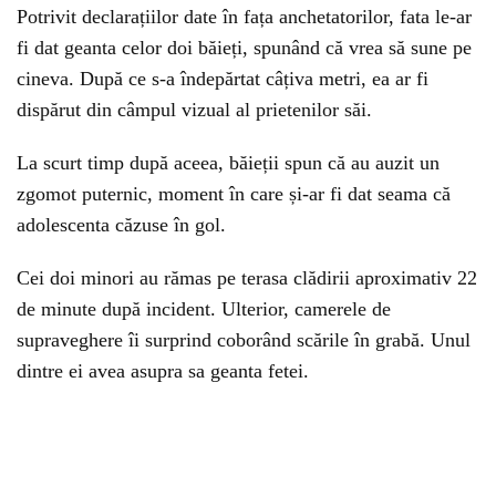
Potrivit declarațiilor date în fața anchetatorilor, fata le-ar
fi dat geanta celor doi băieți, spunând că vrea să sune pe
cineva. După ce s-a îndepărtat câțiva metri, ea ar fi
dispărut din câmpul vizual al prietenilor săi.
La scurt timp după aceea, băieții spun că au auzit un
zgomot puternic, moment în care și-ar fi dat seama că
adolescenta căzuse în gol.
Cei doi minori au rămas pe terasa clădirii aproximativ 22
de minute după incident. Ulterior, camerele de
supraveghere îi surprind coborând scările în grabă. Unul
dintre ei avea asupra sa geanta fetei.