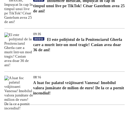
FOTO
Influencer mexican, împușcat în cap în
timpul unui live pe TikTok! César Gastelum avea 25
de ani!
09:35
FOTO
El este polițistul de la Penitenciarul Gherla
care a murit într-un mod tragic! Casian avea doar
36 de ani!
08:16
A luat foc palatul vrăjitoarei Vanessa! Imobilul
valora jumătate de milion de euro! De la ce a pornit
incendiul!