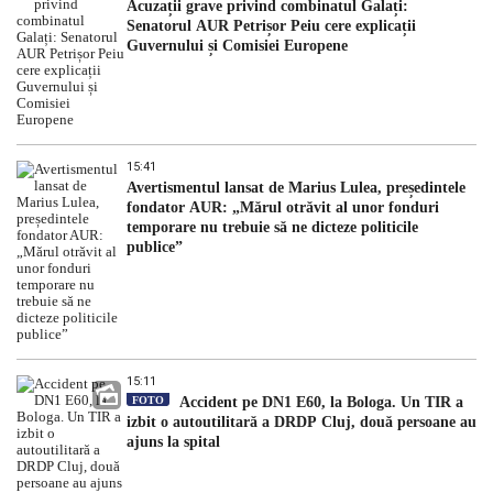
Acuzații grave privind combinatul Galați:
Senatorul AUR Petrișor Peiu cere explicații
Guvernului și Comisiei Europene
15:41
Avertismentul lansat de Marius Lulea, președintele
fondator AUR: „Mărul otrăvit al unor fonduri
temporare nu trebuie să ne dicteze politicile
publice”
15:11
FOTO
Accident pe DN1 E60, la Bologa. Un TIR a
izbit o autoutilitară a DRDP Cluj, două persoane au
ajuns la spital