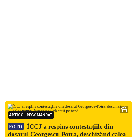
ARTICOL RECOMANDAT
ÎCCJ a respins contestațiile din
FOTO
dosarul Georgescu-Potra, deschizând calea