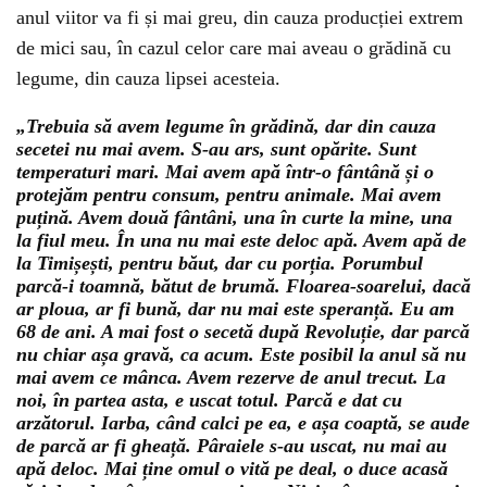
anul viitor va fi și mai greu, din cauza producției extrem
de mici sau, în cazul celor care mai aveau o grădină cu
legume, din cauza lipsei acesteia.
„Trebuia să avem legume în grădină, dar din cauza
secetei nu mai avem. S-au ars, sunt opărite. Sunt
temperaturi mari. Mai avem apă într-o fântână și o
protejăm pentru consum, pentru animale. Mai avem
puțină. Avem două fântâni, una în curte la mine, una
la fiul meu. În una nu mai este deloc apă. Avem apă de
la Timișești, pentru băut, dar cu porția. Porumbul
parcă-i toamnă, bătut de brumă. Floarea-soarelui, dacă
ar ploua, ar fi bună, dar nu mai este speranță. Eu am
68 de ani. A mai fost o secetă după Revoluție, dar parcă
nu chiar așa gravă, ca acum. Este posibil la anul să nu
mai avem ce mânca. Avem rezerve de anul trecut. La
noi, în partea asta, e uscat totul. Parcă e dat cu
arzătorul. Iarba, când calci pe ea, e așa coaptă, se aude
de parcă ar fi gheață. Pâraiele s-au uscat, nu mai au
apă deloc. Mai ține omul o vită pe deal, o duce acasă