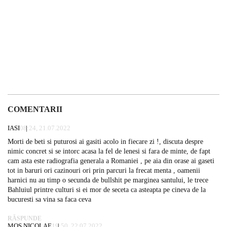
COMENTARII
IASI
08:24, 21.07.2022
Morti de beti si puturosi ai gasiti acolo in fiecare zi !, discuta despre
nimic concret si se intorc acasa la fel de lenesi si fara de minte, de fapt
cam asta este radiografia generala a Romaniei , pe aia din orase ai gaseti
tot in baruri ori cazinouri ori prin parcuri la frecat menta , oamenii
harnici nu au timp o secunda de bullshit pe marginea santului, le trece
Bahluiul printre culturi si ei mor de seceta ca asteapta pe cineva de la
bucuresti sa vina sa faca ceva
RĂSPUNDE
MOS NICOLAE
19:50, 22.07.2022