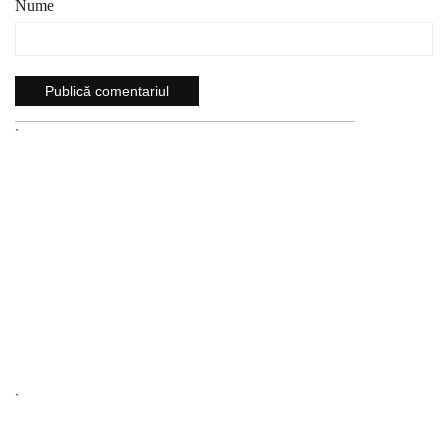
Nume
`
`