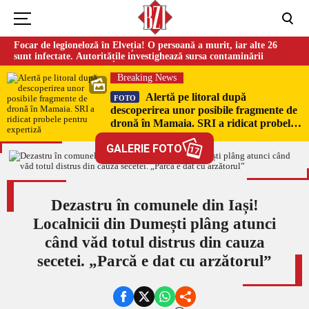
Focar de legioneloză în Elveția! O persoană a murit, iar alte 26
sunt infectate. Autoritățile investighează sursa contaminării
Breaking News
Alertă pe litoral după
FOTO
descoperirea unor posibile fragmente de
dronă în Mamaia. SRI a ridicat probele
pentru expertiză
GALERIE FOTO
17
Dezastru în comunele din Iași!
Localnicii din Dumești plâng atunci
când văd totul distrus din cauza
secetei. „Parcă e dat cu arzătorul”