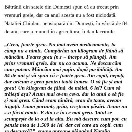
Bătrânii din satele din Dumești spun că au trecut prin
vremuri grele, dar ca anul acesta nu a fost niciodată.
Nataliei Chiulan, pensionară din Dumești, în vârstă de 84
de ani, care a muncit în agricultură, îi dau lacrimile.
„Greu, foarte greu. Nu mai avem medicamente, la
câmp nu e nimic. Cumpărăm un kilogram de făină să
mâncăm. Foarte greu (n.r – începe să plângă). Am
prins vremuri grele, dar nu ca acuma. Ne descurcăm
cum putem. Mâncăm mai puțin, după posibilități. Am
84 de ani și vă spun că e foarte greu. Am copii, nepoți,
dar oricum e greu pentru toată lumea. O să fie și mai
greu! Un kilogram de făină, de mălai, 6 lei? Cum să
trăiești așa? Acum mai avem ceva, dar la anul o să fie
și mai greu. Când eram tânără, erau de toate, aveam
irigații. Luam porumb, grâu, creșteam păsări. Acum nu
s-a făcut nimic. E din ce în ce mai greu. Totul se
scumpește de la o zi la alta. Eu mă descurc cum pot, cu
pensia mea de 1.500 de lei, dar cei care au copii, cum
se descurcă?”, spune aproape plângând Natalia