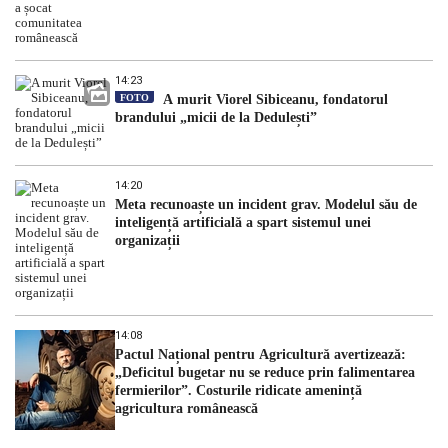
14:23
FOTO
A murit Viorel Sibiceanu, fondatorul
brandului „micii de la Dedulești”
14:20
Meta recunoaște un incident grav. Modelul său de
inteligență artificială a spart sistemul unei
organizații
14:08
Pactul Național pentru Agricultură avertizează:
„Deficitul bugetar nu se reduce prin falimentarea
fermierilor”. Costurile ridicate amenință
agricultura românească