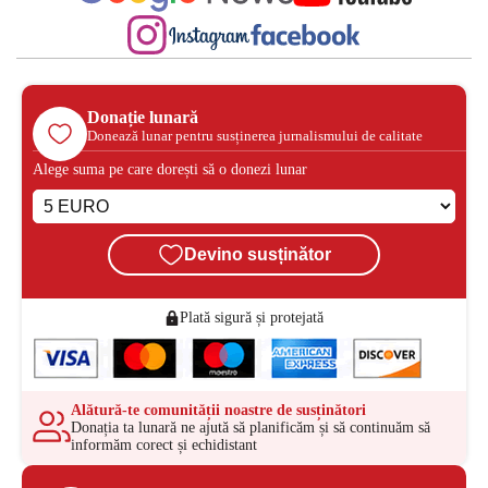
Donație lunară
Donează lunar pentru susținerea jurnalismului de calitate
Alege suma pe care dorești să o donezi lunar
Devino susținător
Plată sigură și protejată
Alătură-te comunității noastre de susținători
Donația ta lunară ne ajută să planificăm și să continuăm să
informăm corect și echidistant