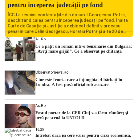
pentru începerea judecății pe fond
ÎCCJ a respins contestațiile din dosarul Georgescu-Potra,
deschizând calea pentru începerea judecății pe fond. Înalta
Curte de Casație și Justiție a deblocat definitiv procesul
penal în care Călin Georgescu, Horațiu Potra și alte 20 de
persoane sunt acuzați de acțiuni îndreptate împotriva
A1.ro
ordinii constituționale. În ședința din camera preliminară,
Ce a pățit un român într-o benzinărie din Bulgaria:
judecătorii de la instanța supremă au […]
„Aveți mare grijă!”. Ce a observat pe chitanță
Observatornews.ro
Cine este femeia care a înjunghiat 4 bărbați în
Londra. A fost pusă oficial sub acuzare
As.ro
Fostul portar de la CFR Cluj s-a făcut cântăreţ şi
urcă pe scenă la UNTOLD
16:25
Întrebat dacă își cere scuze pentru criza economică,