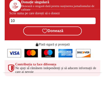
Donație singulară
Donează o singură dată pentru susținerea jurnalismului de
calitate
Scrie suma pe care dorești să o donezi
Donează
Plată sigură și protejată
Contribuția ta face diferența
Ne ajuți să rămânem independenți și să aducem informații de
care ai nevoie