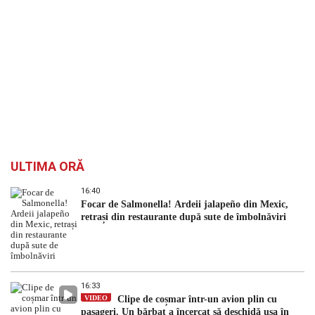
ULTIMA ORĂ
16:40
Focar de Salmonella! Ardeii jalapeño din Mexic,
retrași din restaurante după sute de îmbolnăviri
16:33
VIDEO
Clipe de coșmar într-un avion plin cu
pasageri. Un bărbat a încercat să deschidă ușa în