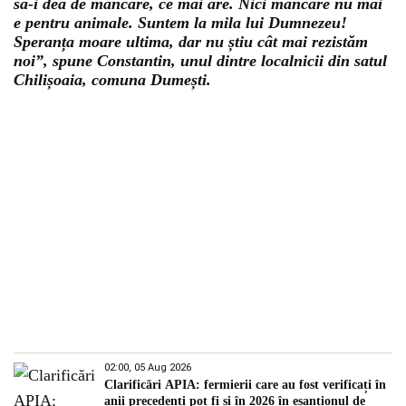
să-i dea de mâncare, ce mai are. Nici mâncare nu mai
e pentru animale. Suntem la mila lui Dumnezeu!
Speranța moare ultima, dar nu știu cât mai rezistăm
noi”, spune Constantin, unul dintre localnicii din satul
Chilișoaia, comuna Dumești.
02:00, 05 Aug 2026
Clarificări APIA: fermierii care au fost verificați în
anii precedenți pot fi și în 2026 în eșantionul de