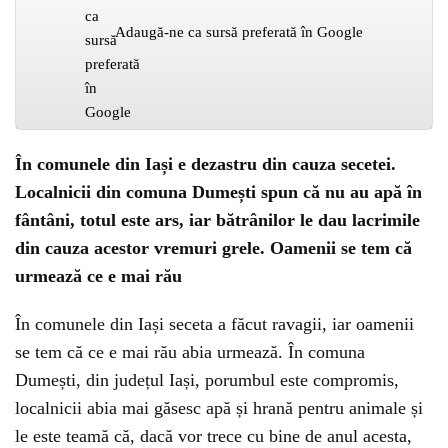
Adaugă-ne ca sursă preferată în Google
În comunele din Iași e dezastru din cauza secetei.
Localnicii din comuna Dumești spun că nu au apă în
fântâni, totul este ars, iar bătrânilor le dau lacrimile
din cauza acestor vremuri grele. Oamenii se tem că
urmează ce e mai rău
În comunele din Iași seceta a făcut ravagii, iar oamenii
se tem că ce e mai rău abia urmează. În comuna
Dumești, din județul Iași, porumbul este compromis,
localnicii abia mai găsesc apă și hrană pentru animale și
le este teamă că, dacă vor trece cu bine de anul acesta,