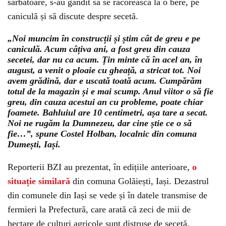
sărbătoare, s-au gândit să se răcorească la o bere, pe
caniculă și să discute despre secetă.
„Noi muncim în construcții și știm cât de greu e pe
caniculă. Acum câțiva ani, a fost greu din cauza
secetei, dar nu ca acum. Țin minte că în acel an, în
august, a venit o ploaie cu gheață, a stricat tot. Noi
avem grădină, dar e uscată toată acum. Cumpărăm
totul de la magazin și e mai scump. Anul viitor o să fie
greu, din cauza acestui an cu probleme, poate chiar
foamete. Bahluiul are 10 centimetri, așa tare a secat.
Noi ne rugăm la Dumnezeu, dar cine știe ce o să
fie…”, spune Costel Holban, localnic din comuna
Dumești, Iași.
Reporterii BZI au prezentat, în edițiile anterioare,
o
situație similară
din comuna Golăiești, Iași. Dezastrul
din comunele din Iași se vede și în datele transmise de
fermieri la Prefectură, care arată că zeci de mii de
hectare de culturi agricole sunt distruse de secetă.