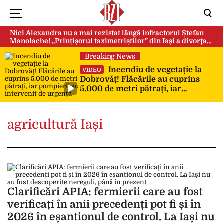
Nici Alexandra nu a mai rezistat lângă infractorul Ștefan
Manolache! „Prințișorul taximetriștilor” din Iași a divorţat
după doi ani de căsnicie
Breaking News
Incendiu de vegetație la
VIDEO
Dobrovăț! Flăcările au cuprins
5.000 de metri pătrați, iar
pompierii au intervenit de urgență
agricultură Iași
Clarificări APIA: fermierii care au fost
verificați în anii precedenți pot fi și în
2026 în eșantionul de control. La Iași nu