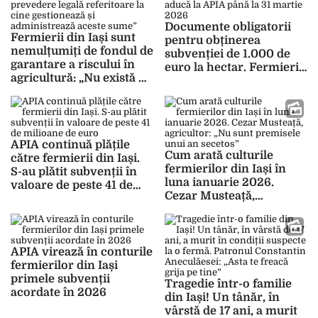
Documente obligatorii
Fermierii din Iași sunt
pentru obținerea
nemulțumiți de fondul de
subvenției de 1.000 de
garantare a riscului în
euro la hectar. Fermierii
agricultură: „Nu există o
din Iași trebuie să le
prevedere legală
aducă la APIA până la 31
referitoare la cine
martie 2026
gestionează și
administrează aceste
APIA continuă plățile
sume”
Cum arată culturile
către fermierii din Iași.
fermierilor din Iași în
S-au plătit subvenții în
luna ianuarie 2026.
valoare de peste 41 de
Cezar Musteață,
milioane de euro
agricultor: „Nu sunt
premisele unui an
secetos”
APIA virează în conturile
fermierilor din Iași
primele subvenții
Tragedie într-o familie
acordate în 2026
din Iași! Un tânăr, în
vârstă de 17 ani, a murit