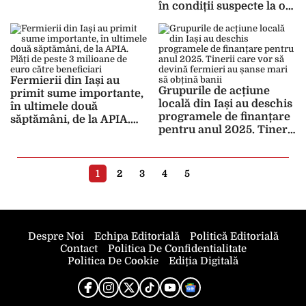
în condiții suspecte la o
fermă. Patronul
Constantin Aneculăesei:
„Asta te freacă grija pe
tine”
Fermierii din Iași au
Grupurile de acțiune
primit sume importante,
locală din Iași au deschis
în ultimele două
programele de finanțare
săptămâni, de la APIA.
pentru anul 2025. Tinerii
Plăți de peste 3 milioane
care vor să devină
de euro către beneficiari
fermieri au șanse mari să
obțină banii
1
2
3
4
5
Despre Noi
Echipa Editorială
Politică Editorială
Contact
Politica De Confidentialitate
Politica De Cookie
Ediția Digitală