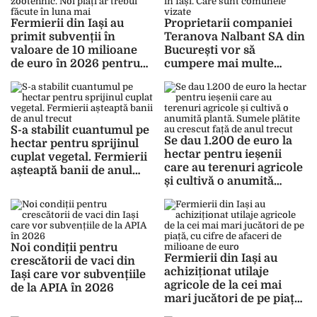
Fermierii din Iași au
Proprietarii companiei
primit subvenții în
Teranova Nalbant SA din
valoare de 10 milioane
București vor să
de euro în 2026 pentru
cumpere mai multe
sectoarele vegetal și
suprafețe de teren
zootehnic. Noi plăți ar
agricol în Iași. Care sunt
trebui făcute în luna mai
comunele vizate
S-a stabilit cuantumul pe
Se dau 1.200 de euro la
hectar pentru sprijinul
hectar pentru ieșenii
cuplat vegetal. Fermierii
care au terenuri agricole
așteaptă banii de anul
și cultivă o anumită
trecut
plantă. Sumele plătite au
crescut față de anul
trecut
Noi condiții pentru
Fermierii din Iași au
crescătorii de vaci din
achiziționat utilaje
Iași care vor subvențiile
agricole de la cei mai
de la APIA în 2026
mari jucători de pe piață,
cu cifre de afaceri de