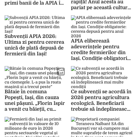
rapiță! Anul acesta au
primi banii de la APIA în
pariat pe această cultură
această săptămână
și speră să le aducă profit
Subvenții APIA 2026:
APIA eliberează
Ultima zi pentru cererea
adeverințele pentru
unică de plată depusă de
credite fermierilor din
fermierii din Iași!
Iași. Condiție obligatorie:
cererea depusă pentru
anul 2026
Bătaie în comuna
Ce subvenții se acordă în
Popești, Iași, din cauza
2026 pentru agricultura
unei pășuni. „Florin Ispir
ecologică. Beneficiarii
a venit cu băieții, cu
trebuie să îndeplinească
ciomegele. L-a pus la
mai multe condiții
roata mașinii și a trecut
peste”