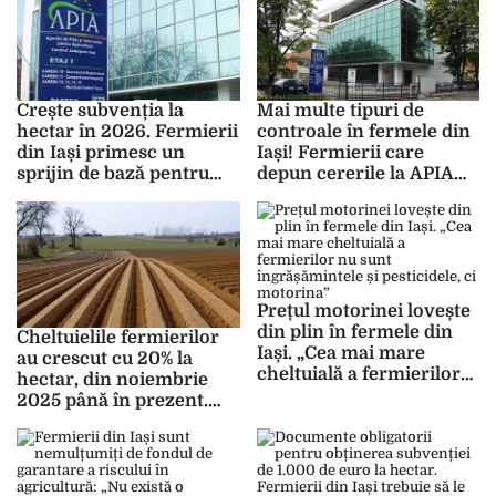
televizor”
Crește subvenția la
Mai multe tipuri de
hectar în 2026. Fermierii
controale în fermele din
din Iași primesc un
Iași! Fermierii care
sprijin de bază pentru
depun cererile la APIA
venit, în scopul
pot fi verificați, în
sustenabilității
această vară, de
inspectori
Prețul motorinei lovește
din plin în fermele din
Cheltuielile fermierilor
Iași. „Cea mai mare
au crescut cu 20% la
cheltuială a fermierilor
hectar, din noiembrie
nu sunt îngrășămintele și
2025 până în prezent.
pesticidele, ci motorina”
„Ne trebuie soluții pentru
reducerea accizei și a
TVA-ului la
îngrășăminte”