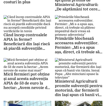
sprijinul promis de
costuri în plus
Ministerul Agriculturii:
„De săptămâni tot cerem
ajutor, dar nu ne bagă
nimeni în seamă”
Când încep controalele
Primăriile blochează
APIA în ferme?
accesarea subvențiilor.
Beneficiarii din Iași riscă
Fermier: „Mi s-a spus
să piardă subvențiile
așa, direct, că trebuie să
dacă nu acceptă
plătesc impozitul dacă
condițiile privind
vreau să primesc
verificările în teren
adeverința”
Micii fermieri pot obține
și anul acesta subvenția
Ministerul Agriculturii
APIA de 53 de euro la
promite subvenții pentru
hectar: „Avem nevoie de
motorină, dar fermierii
sume mai mari”
din Iași spun că banii vin
târziu. Ionuț Popa: „Alte
minciuni spuse la