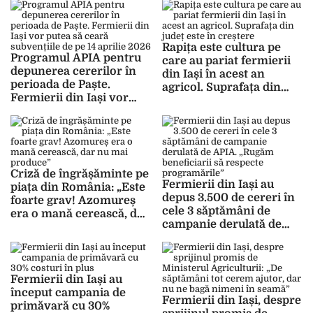
milioane de euro
Rapița este cultura pe
Programul APIA pentru
care au pariat fermierii
depunerea cererilor în
din Iași în acest an
perioada de Paște.
agricol. Suprafața din
Fermierii din Iași vor
județ este în creștere
putea să ceară
subvențiile de pe 14
aprilie 2026
Criză de îngrășăminte pe
Fermierii din Iași au
piața din România: „Este
depus 3.500 de cereri în
foarte grav! Azomureș
cele 3 săptămâni de
era o mană cerească, dar
campanie derulată de
nu mai produce”
APIA. „Rugăm
beneficiarii să respecte
programările”
Fermierii din Iași au
început campania de
Fermierii din Iași, despre
primăvară cu 30%