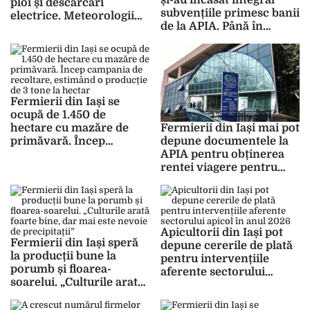
și-au încasat integral
ploi și descărcări
subvențiile primesc banii
electrice. Meteorologii
de la APIA. Până în
au emis prognoza meteo
prezent, s-au plătit peste
pentru următoarele zile
75,07 milioane de euro
Fermierii din Iași se
ocupă de 1.450 de
hectare cu mazăre de
Fermierii din Iași mai pot
primăvară. Încep
depune documentele la
campania de recoltare,
APIA pentru obținerea
estimând o producție de
rentei viagere pentru
3 tone la hectar
anul de cerere 2026
Apicultorii din Iași pot
Fermierii din Iași speră
depune cererile de plată
la producții bune la
pentru intervențiile
porumb și floarea-
aferente sectorului
soarelui. „Culturile arată
apicol în anul 2026
foarte bine, dar mai este
nevoie de precipitații”