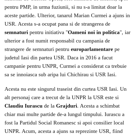
pentru PMP, in urma fuziunii, si nu s-a limitat doar la
aceste partide. Ulterior, tanarul Marian Curmei a ajuns in
USR. Acesta s-a ocupat pana si de strangerea de
semnaturi
pentru initiativa "
Oameni noi in politica
", iar
ulterior a fost numit responsabil cu campania de
strangere de semnaturi pentru
europarlamentare
pe
judetul Iasi din partea USR. Daca in 2016 a facut
campanie pentru UNPR, Curmei a considerat ca trebuie
sa se innoiasca sub aripa lui Chichirau si USR Iasi.
Acesta nu este singurul traseist din curtea USR Iasi. Un
alt personaj care a trecut de la UNPR la USR este si
Claudiu Iurascu
de la
Grajduri
. Acesta a schimbat
chiar mai multe partide de-a lungul timpului. Iurascu a
fost la Partidul Social Romanesc si apoi consilier local
UNPR. Acum, acesta a ajuns sa reprezinte USR, fiind