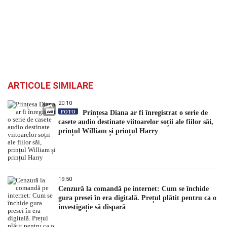
ARTICOLE SIMILARE
20:10
FOTO
Prințesa Diana ar fi înregistrat o serie de
casete audio destinate viitoarelor soții ale fiilor săi,
prințul William și prințul Harry
19:50
Cenzură la comandă pe internet: Cum se închide
gura presei în era digitală. Prețul plătit pentru ca o
investigație să dispară