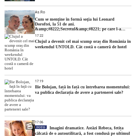
As.ro
Cum se menţine în formă soţia lui Leonard
Doroftei, la 51 de ani.
&amp;#8222;Secretul&amp;#8221; pe care l-a
dezvăluit
17:22
Clujul a devenit cel mai scump oraș din România în
weekendul UNTOLD. Cât costă o cameră de hotel
17:19
Ilie Bolojan, față în față cu întrebarea momentului:
va publica declarația de avere a partenerei sale?
17:06
FOTO
Imagini dramatice. Astăzi Rebeca, fetița
călcată de o autoutilitară, a fost condusă pe ultimul