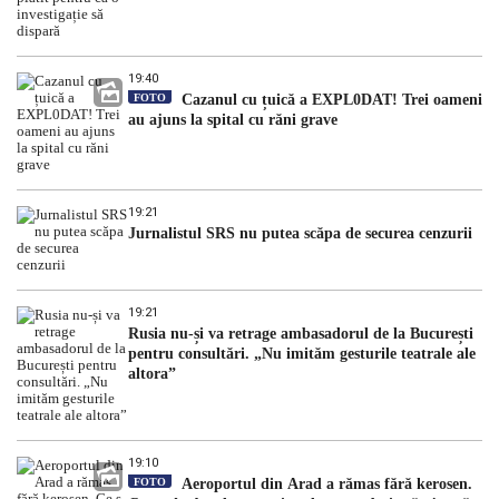
19:40
FOTO
Cazanul cu țuică a EXPL0DAT! Trei oameni
au ajuns la spital cu răni grave
19:21
Jurnalistul SRS nu putea scăpa de securea cenzurii
19:21
Rusia nu-și va retrage ambasadorul de la București
pentru consultări. „Nu imităm gesturile teatrale ale
altora”
19:10
FOTO
Aeroportul din Arad a rămas fără kerosen.