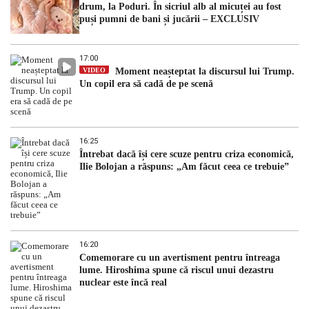
drum, la Poduri. În sicriul alb al micuței au fost
puși pumni de bani și jucării – EXCLUSIV
17:00
VIDEO
Moment neașteptat la discursul lui Trump.
Un copil era să cadă de pe scenă
16:25
Întrebat dacă își cere scuze pentru criza economică,
Ilie Bolojan a răspuns: „Am făcut ceea ce trebuie”
16:20
Comemorare cu un avertisment pentru întreaga
lume. Hiroshima spune că riscul unui dezastru
nuclear este încă real