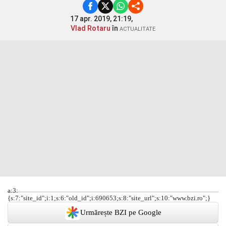
17 apr. 2019, 21:19,
Vlad Rotaru
în
ACTUALITATE
a:3:
{s:7:"site_id";i:1;s:6:"old_id";i:690653;s:8:"site_url";s:10:"www.bzi.ro";}
Urmărește BZI pe Google