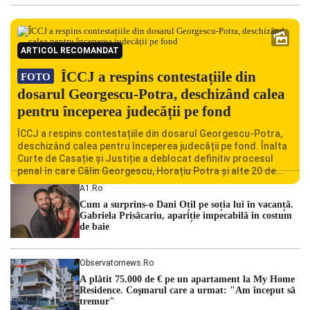
ARTICOL RECOMANDAT
ÎCCJ a respins contestațiile din
FOTO
dosarul Georgescu-Potra, deschizând calea
pentru începerea judecății pe fond
ÎCCJ a respins contestațiile din dosarul Georgescu-Potra,
deschizând calea pentru începerea judecății pe fond. Înalta
Curte de Casație și Justiție a deblocat definitiv procesul
penal în care Călin Georgescu, Horațiu Potra și alte 20 de
persoane sunt acuzați de acțiuni îndreptate împotriva
A1.ro
ordinii constituționale. În ședința din camera preliminară,
Cum a surprins-o Dani Oțil pe soția lui în vacanță.
judecătorii de la instanța supremă au […]
Gabriela Prisăcariu, apariție impecabilă în costum
de baie
Observatornews.ro
A plătit 75.000 de € pe un apartament la My Home
Residence. Coşmarul care a urmat: "Am început să
tremur"