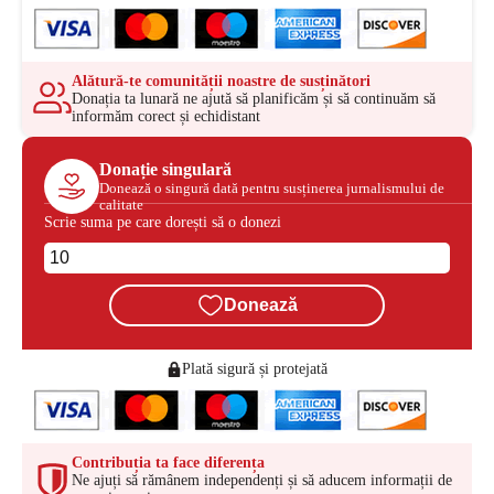
Alătură-te comunității noastre de susținători
Donația ta lunară ne ajută să planificăm și să continuăm să
informăm corect și echidistant
Donație singulară
Donează o singură dată pentru susținerea jurnalismului de
calitate
Scrie suma pe care dorești să o donezi
Donează
Plată sigură și protejată
Contribuția ta face diferența
Ne ajuți să rămânem independenți și să aducem informații de