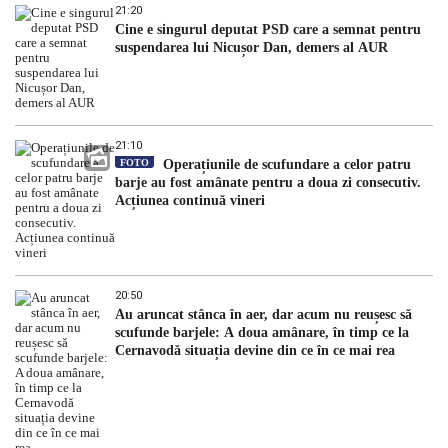
21:20
Cine e singurul deputat PSD care a semnat pentru
suspendarea lui Nicușor Dan, demers al AUR
21:10
FOTO
Operațiunile de scufundare a celor patru
barje au fost amânate pentru a doua zi consecutiv.
Acțiunea continuă vineri
20:50
Au aruncat stânca în aer, dar acum nu reușesc să
scufunde barjele: A doua amânare, în timp ce la
Cernavodă situația devine din ce în ce mai rea