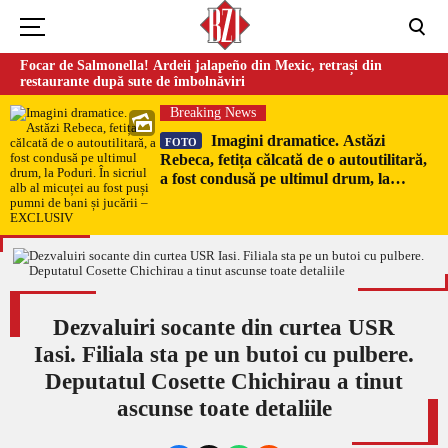
Focar de Salmonella! Ardeii jalapeño din Mexic, retrași din
restaurante după sute de îmbolnăviri
Breaking News
Imagini dramatice. Astăzi
FOTO
Rebeca, fetița călcată de o autoutilitară,
a fost condusă pe ultimul drum, la
Poduri. În sicriul alb al micuței au fost
puși pumni de bani și jucării –
EXCLUSIV
Dezvaluiri socante din curtea USR
Iasi. Filiala sta pe un butoi cu pulbere.
Deputatul Cosette Chichirau a tinut
ascunse toate detaliile