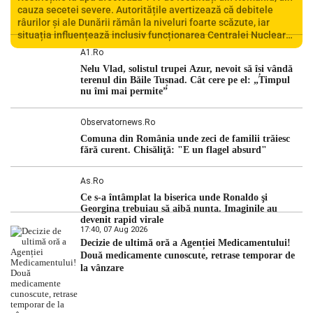
cauza secetei severe. Autoritățile avertizează că debitele
râurilor și ale Dunării rămân la niveluri foarte scăzute, iar
situația influențează inclusiv funcționarea Centralei Nucleare
de la Cernavodă. România se confruntă cu una dintre cele mai
A1.ro
dificile perioade din punct de vedere hidrologic din ultimii ani.
Nelu Vlad, solistul trupei Azur, nevoit să își vândă
Lipsa […]
terenul din Băile Tușnad. Cât cere pe el: „Timpul
nu îmi mai permite”
Observatornews.ro
Comuna din România unde zeci de familii trăiesc
fără curent. Chisăliţă: "E un flagel absurd"
As.ro
Ce s-a întâmplat la biserica unde Ronaldo şi
Georgina trebuiau să aibă nunta. Imaginile au
devenit rapid virale
17:40, 07 Aug 2026
Decizie de ultimă oră a Agenției Medicamentului!
Două medicamente cunoscute, retrase temporar de
la vânzare