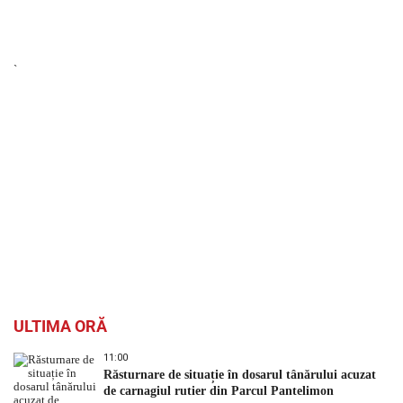
`
ULTIMA ORĂ
11:00
Răsturnare de situație în dosarul tânărului acuzat
de carnagiul rutier din Parcul Pantelimon