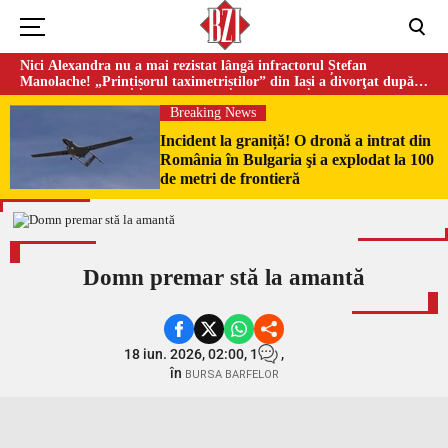
Nici Alexandra nu a mai rezistat lângă infractorul Ștefan
Manolache! „Prințișorul taximetriștilor” din Iași a divorţat după
doi ani de căsnicie
Breaking News
Incident la graniță! O dronă a intrat din
România în Bulgaria şi a explodat la 100
de metri de frontieră
Domn premar stă la amantă
18 iun. 2026, 02:00,
1
,
în
BURSA BARFELOR