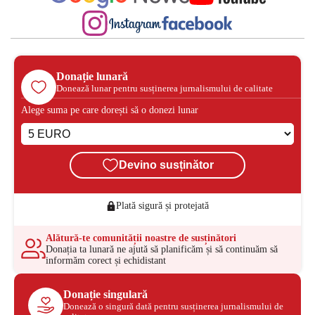
Donație lunară
Donează lunar pentru susținerea jurnalismului de calitate
Alege suma pe care dorești să o donezi lunar
Devino susținător
Plată sigură și protejată
Alătură-te comunității noastre de susținători
Donația ta lunară ne ajută să planificăm și să continuăm să
informăm corect și echidistant
Donație singulară
Donează o singură dată pentru susținerea jurnalismului de