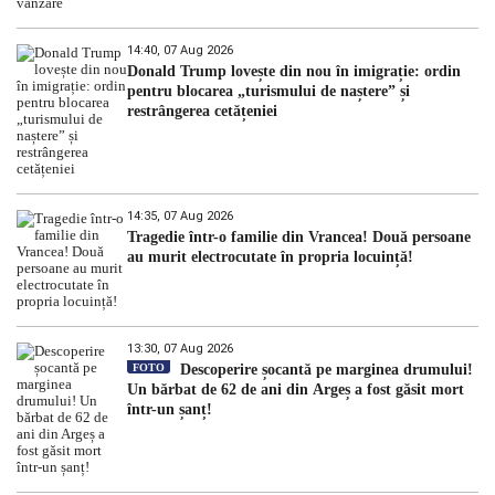
14:40, 07 Aug 2026
Donald Trump lovește din nou în imigrație: ordin
pentru blocarea „turismului de naștere” și
restrângerea cetățeniei
14:35, 07 Aug 2026
Tragedie într-o familie din Vrancea! Două persoane
au murit electrocutate în propria locuință!
13:30, 07 Aug 2026
FOTO
Descoperire șocantă pe marginea drumului!
Un bărbat de 62 de ani din Argeș a fost găsit mort
într-un șanț!