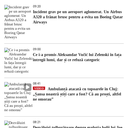
09:20
Incident grav pe un aeroport aglomerat. Un Airbus
A320 a frânat brusc pentru a evita un Boeing Qatar
Airways
09:00
Ce i-a promis Aleksandar Vučić lui Zelenski în fața
întregii lumi, dar și ce refuză categoric
08:41
VIDEO
Ambulanță atacată cu topoarele în Cluj:
„Șansa noastră știți care a fost? Că au proști, altfel
ne omorau”
08:21
Dezvăluiri tulburătoare despre evoluția bolii lui Joe