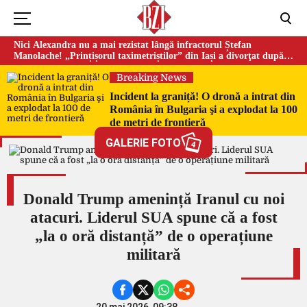
Nici Alexandra nu a mai rezistat lângă infractorul Ștefan
Manolache! „Prințișorul taximetriștilor” din Iași a divorţat după
doi ani de căsnicie
Breaking News
Incident la graniță! O dronă a intrat din
România în Bulgaria şi a explodat la 100
de metri de frontieră
GALERIE FOTO
4
Donald Trump amenință Iranul cu noi
atacuri. Liderul SUA spune că a fost
„la o oră distanță” de o operațiune
militară