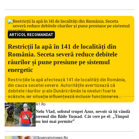
ARTICOL RECOMANDAT
Restricții la apă în 141 de localități din
România. Seceta severă reduce debitele
râurilor și pune presiune pe sistemul
energetic
Restricțiile la apă afectează 141 de localități din România,
din cauza secetei severe. Autoritățile avertizează că
debitele râurilor și ale Dunării rămân la niveluri foarte
scăzute, iar situația influențează inclusiv funcționarea
Centralei Nucleare de la Cernavodă. România se confruntă
A1.ro
cu una dintre cele mai dificile perioade din punct de vedere
Nelu Vlad, solistul trupei Azur, nevoit să își vândă
hidrologic din ultimii ani. Lipsa […]
terenul din Băile Tușnad. Cât cere pe el: „Timpul
nu îmi mai permite”
Observatornews.ro