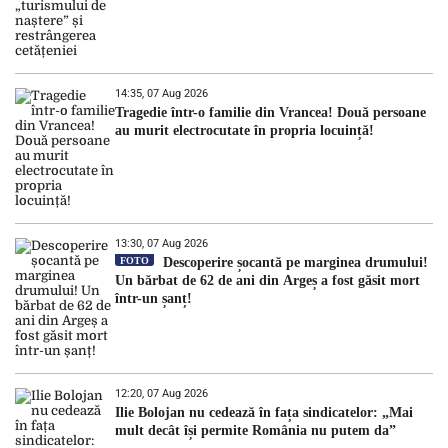
14:35, 07 Aug 2026
Tragedie într-o familie din Vrancea! Două persoane
au murit electrocutate în propria locuință!
13:30, 07 Aug 2026
FOTO
Descoperire șocantă pe marginea drumului!
Un bărbat de 62 de ani din Argeș a fost găsit mort
într-un șanț!
12:20, 07 Aug 2026
Ilie Bolojan nu cedează în fața sindicatelor: „Mai
mult decât își permite România nu putem da”