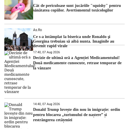
Cât de periculoase sunt jucăriile "squishy" pentru
sănătatea copiilor. Avertismentul toxicologilor
As.ro
Ce s-a întâmplat la biserica unde Ronaldo şi
Georgina trebuiau să aibă nunta. Imaginile au
devenit rapid virale
17:40, 07 Aug 2026
Decizie de ultimă oră a Agenției Medicamentului!
Două medicamente cunoscute, retrase temporar de
la vânzare
14:40, 07 Aug 2026
Donald Trump lovește din nou în imigrație: ordin
pentru blocarea „turismului de naștere” și
restrângerea cetățeniei