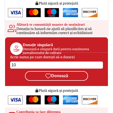
Plată sigură și protejată
Alătură-te comunității noastre de susținători
Donația ta lunară ne ajută să planificăm și să
continuăm să informăm corect și echidistant
Donație singulară
Donează o singură dată pentru susținerea
jurnalismului de calitate
Scrie suma pe care dorești să o donezi
Donează
Plată sigură și protejată
Contribuția ta face diferența