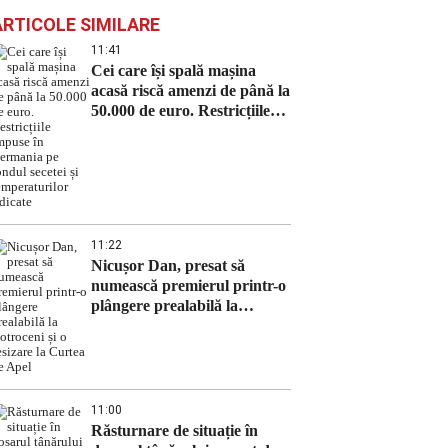
ARTICOLE SIMILARE
11:41
Cei care își spală mașina
acasă riscă amenzi de până la
50.000 de euro. Restricțiile
impuse în Germania pe
fondul secetei și
temperaturilor ridicate
11:22
Nicușor Dan, presat să
numească premierul printr-o
plângere prealabilă la
Cotroceni și o sesizare la
Curtea de Apel
11:00
Răsturnare de situație în