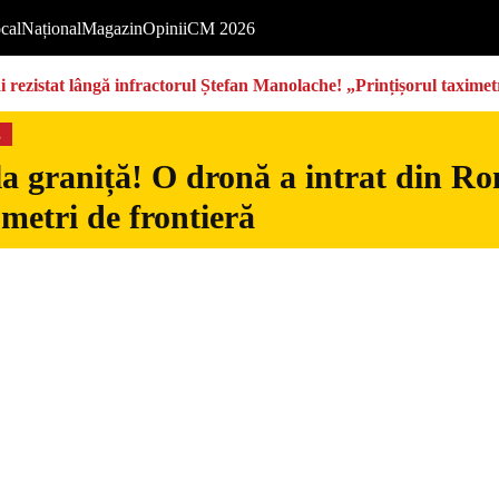
cal
Național
Magazin
Opinii
CM 2026
rezistat lângă infractorul Ștefan Manolache! „Prințișorul taximetri
s
la graniță! O dronă a intrat din Ro
 metri de frontieră