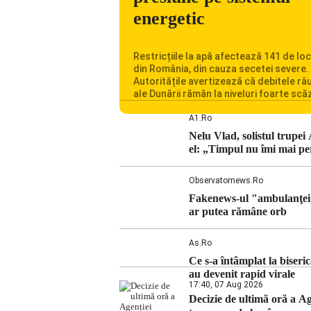
energetic
Restricțiile la apă afectează 141 de loc
din România, din cauza secetei severe.
Autoritățile avertizează că debitele râu
ale Dunării rămân la niveluri foarte scă
iar situația influențează inclusiv funcț
Centralei Nucleare de la Cernavodă. R
A1.ro
se confruntă cu una dintre cele mai difi
Nelu Vlad, solistul trupei
perioade din punct de vedere hidrologi
el: „Timpul nu îmi mai pe
ultimii ani. Lipsa […]
Observatornews.ro
Fakenews-ul "ambulanţei ca
ar putea rămâne orb
As.ro
Ce s-a întâmplat la biser
au devenit rapid virale
17:40, 07 Aug 2026
Decizie de ultimă oră a 