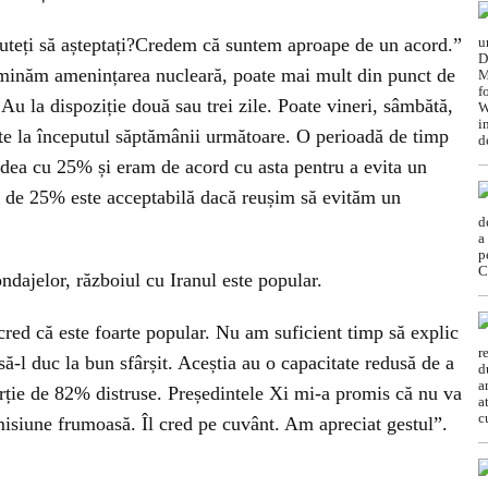
uteți să așteptați?Credem că suntem aproape de un acord.”
liminăm amenințarea nucleară, poate mai mult din punct de
Au la dispoziție două sau trei zile. Poate vineri, sâmbătă,
ate la începutul săptămânii următoare. O perioadă de timp
dea cu 25% și eram de acord cu asta pentru a evita un
e de 25% este acceptabilă dacă reușim să evităm un
ndajelor, războiul cu Iranul este popular.
cred că este foarte popular. Nu am suficient timp să explic
ă-l duc la bun sfârșit. Aceștia au o capacitate redusă de a
orție de 82% distruse. Președintele Xi mi-a promis că nu va
misiune frumoasă. Îl cred pe cuvânt. Am apreciat gestul”.