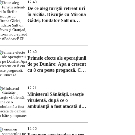
12:43
De ce aleg turiștii retreat-uri
în Sicilia. Discuție cu Mirona
Gâdei, fondator Salt on
Waves și Oranjad, intr-un
nou episod de #PodcastBZI!
12:40
Primele efecte ale operațiunii
de pe Dunăre: Apa a crescut
cu 8 cm peste prognoză. Ce
urmează
12:21
Ministerul Sănătății, reacție
virulentă, după ce o
ambulanță a fost atacată de
oameni cu bâte și topoare:
12:00
Fenomen spectaculos pe cer