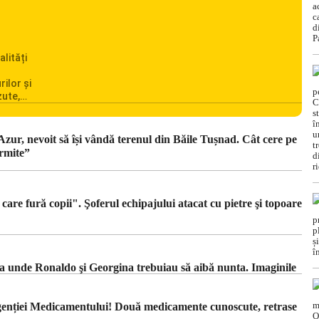
alități
rilor și
zute,
ionarea
omânia
cile
 Azur, nevoit să își vândă terenul din Băile Tușnad. Cât cere pe
c din
rmite”
re fură copii". Şoferul echipajului atacat cu pietre şi topoare
ica unde Ronaldo şi Georgina trebuiau să aibă nunta. Imaginile
Agenției Medicamentului! Două medicamente cunoscute, retrase