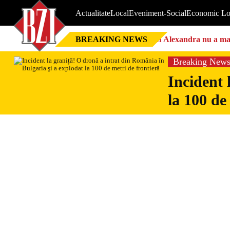
Actualitate
Local
Eveniment-Social
Economic Lo
BREAKING NEWS
Nici Alexandra nu a mai 
Breaking New
Incident 
la 100 de