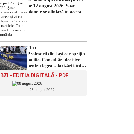
pe 12 august 2026. Șase
planete se aliniază în aceeași
zi cu eclipsa de Soare și
Perseidele. Cum poate fi
văzut din România
11:53
Profesorii din Iași cer sprijin
politic. Consultări decisive
pentru legea salarizării, între
10 și 15 august
BZI - EDITIA DIGITALĂ - PDF
08 august 2026