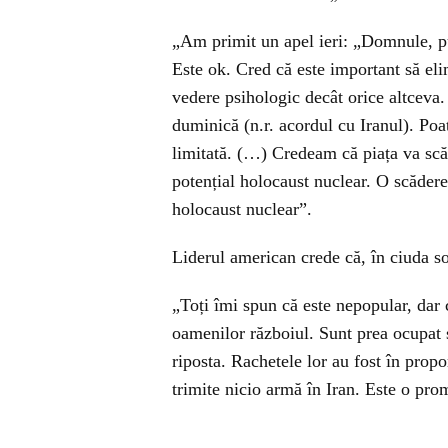
„Am primit un apel ieri: „Domnule, p
Este ok. Cred că este important să e
vedere psihologic decât orice altceva. 
duminică (n.r. acordul cu Iranul). Po
limitată. (…) Credeam că piața va scă
potențial holocaust nuclear. O scăder
holocaust nuclear”.
Liderul american crede că, în ciuda so
„Toți îmi spun că este nepopular, dar 
oamenilor războiul. Sunt prea ocupat s
riposta. Rachetele lor au fost în prop
trimite nicio armă în Iran. Este o pro