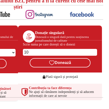
alului BZI, pentru a fi la curent cu cele mai noi
știri
Donație singulară
ismului de
Donează o singură dată pentru susținerea
jurnalismului de calitate
Scrie suma pe care dorești să o donezi
Donează
Plată sigură și protejată
Contribuția ta face diferența
ținători
Ne ajuți să rămânem independenți și să aducem
și să
informații de care ai nevoie
tant