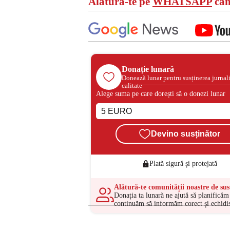
Alătură-te pe
WHATSAPP
can
Donație lunară
Donează lunar pentru susținerea jurnal
calitate
Alege suma pe care dorești să o donezi lunar
Devino susținător
Plată sigură și protejată
Alătură-te comunității noastre de sus
Donația ta lunară ne ajută să planificăm 
continuăm să informăm corect și echidis