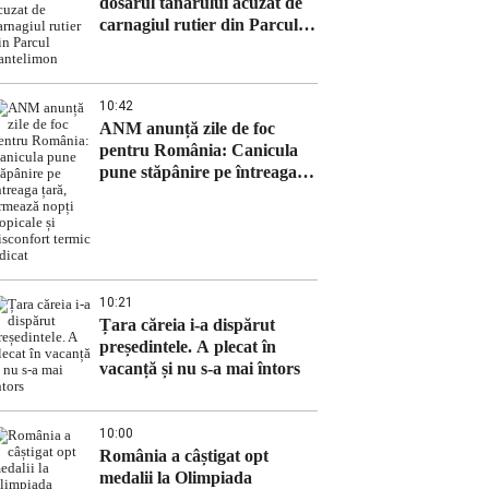
dosarul tânărului acuzat de
carnagiul rutier din Parcul
Pantelimon
10:42
ANM anunță zile de foc
pentru România: Canicula
pune stăpânire pe întreaga
țară, urmează nopți tropicale
și disconfort termic ridicat
10:21
Țara căreia i-a dispărut
președintele. A plecat în
vacanță și nu s-a mai întors
10:00
România a câștigat opt
medalii la Olimpiada