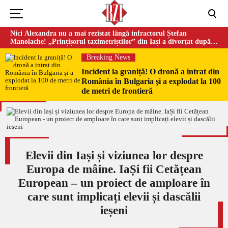
Nici Alexandra nu a mai rezistat lângă infractorul Ștefan
Manolache! „Prințișorul taximetriștilor” din Iași a divorţat după
doi ani de căsnicie
Breaking News
Incident la graniță! O dronă a intrat din
România în Bulgaria şi a explodat la 100
de metri de frontieră
Elevii din Iași și viziunea lor despre
Europa de mâine. IaȘi fii Cetățean
European – un proiect de amploare în
care sunt implicați elevii și dascălii
ieșeni