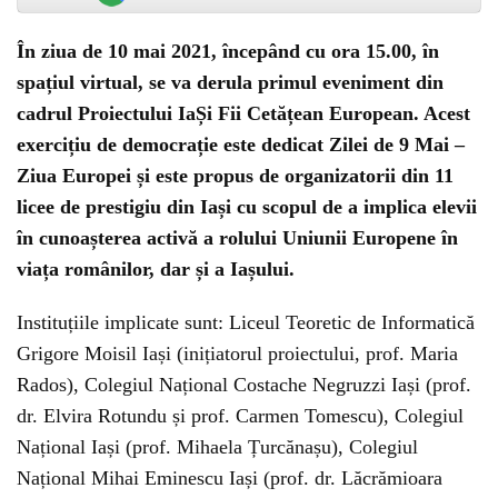
În ziua de 10 mai 2021, începând cu ora 15.00, în
spațiul virtual, se va derula primul eveniment din
cadrul Proiectului IaȘi Fii Cetățean European. Acest
exercițiu de democrație este dedicat Zilei de 9 Mai –
Ziua Europei și este propus de organizatorii din 11
licee de prestigiu din Iași cu scopul de a implica elevii
în cunoașterea activă a rolului Uniunii Europene în
viața românilor, dar și a Iașului.
Instituțiile implicate sunt: Liceul Teoretic de Informatică
Grigore Moisil Iași (inițiatorul proiectului, prof. Maria
Rados), Colegiul Național Costache Negruzzi Iași (prof.
dr. Elvira Rotundu și prof. Carmen Tomescu), Colegiul
Național Iași (prof. Mihaela Țurcănașu), Colegiul
Național Mihai Eminescu Iași (prof. dr. Lăcrămioara