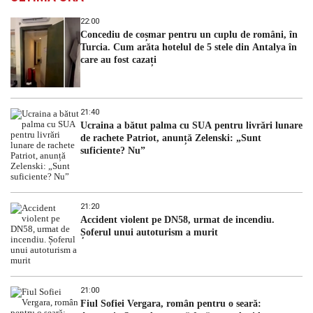
22:00
Concediu de coșmar pentru un cuplu de români, în
Turcia. Cum arăta hotelul de 5 stele din Antalya în
care au fost cazați
21:40
Ucraina a bătut palma cu SUA pentru livrări lunare
de rachete Patriot, anunță Zelenski: „Sunt
suficiente? Nu”
21:20
Accident violent pe DN58, urmat de incendiu.
Șoferul unui autoturism a murit
21:00
Fiul Sofiei Vergara, român pentru o seară: