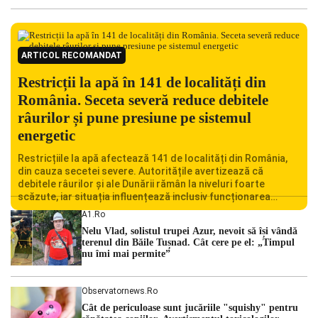
ARTICOL RECOMANDAT
Restricții la apă în 141 de localități din
România. Seceta severă reduce debitele
râurilor și pune presiune pe sistemul
energetic
Restricțiile la apă afectează 141 de localități din România,
din cauza secetei severe. Autoritățile avertizează că
debitele râurilor și ale Dunării rămân la niveluri foarte
scăzute, iar situația influențează inclusiv funcționarea
Centralei Nucleare de la Cernavodă. România se confruntă
A1.ro
cu una dintre cele mai dificile perioade din punct de vedere
Nelu Vlad, solistul trupei Azur, nevoit să își vândă
hidrologic din ultimii ani. Lipsa […]
terenul din Băile Tușnad. Cât cere pe el: „Timpul
nu îmi mai permite”
Observatornews.ro
Cât de periculoase sunt jucăriile "squishy" pentru