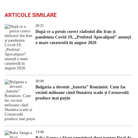
ARTICOLE SIMILARE
20:21
După ce a prezis corect războiul din Iran și
pandemia Covid-19, „Profetul Apocalipsei” anunță
o mare catastrofă în august 2026
20:00
Bulgaria a devenit „bateria” României. Cum fac
vecinii milioane când Dunărea scade și Cernavodă
produce mai puțin
19:40
Baba Vanga a făcut previziuni dure pentru final de