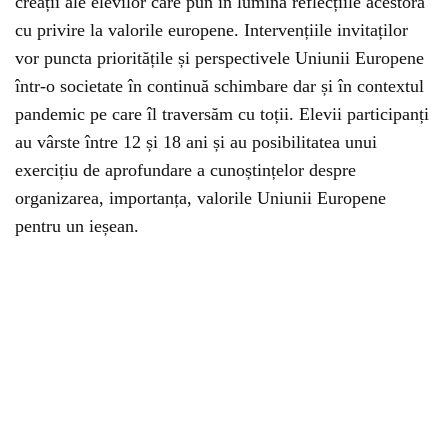
creații ale elevilor care pun în lumină reflecțiile acestora
cu privire la valorile europene. Intervențiile invitaților
vor puncta prioritățile și perspectivele Uniunii Europene
într-o societate în continuă schimbare dar și în contextul
pandemic pe care îl traversăm cu toții. Elevii participanți
au vârste între 12 și 18 ani și au posibilitatea unui
exercițiu de aprofundare a cunoștințelor despre
organizarea, importanța, valorile Uniunii Europene
pentru un ieșean.