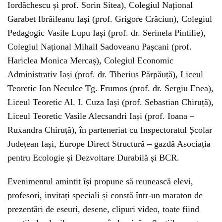
Iordăchescu și prof. Sorin Sitea), Colegiul Național
Garabet Ibrăileanu Iași (prof. Grigore Crăciun), Colegiul
Pedagogic Vasile Lupu Iași (prof. dr. Serinela Pintilie),
Colegiul Național Mihail Sadoveanu Pașcani (prof.
Hariclea Monica Mercaș), Colegiul Economic
Administrativ Iași (prof. dr. Tiberius Părpăuță), Liceul
Teoretic Ion Neculce Tg. Frumos (prof. dr. Sergiu Enea),
Liceul Teoretic Al. I. Cuza Iași (prof. Sebastian Chiruță),
Liceul Teoretic Vasile Alecsandri Iași (prof. Ioana –
Ruxandra Chiruță), în parteneriat cu Inspectoratul Școlar
Județean Iași, Europe Direct Structură – gazdă Asociația
pentru Ecologie și Dezvoltare Durabilă și BCR.
Evenimentul amintit își propune să reunească elevi,
profesori, invitați speciali și constă într-un maraton de
prezentări de eseuri, desene, clipuri video, toate fiind