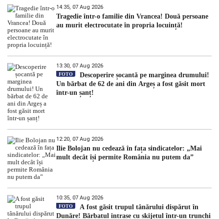
14:35, 07 Aug 2026
Tragedie într-o familie din Vrancea! Două persoane
au murit electrocutate în propria locuință!
13:30, 07 Aug 2026
FOTO
Descoperire șocantă pe marginea drumului!
Un bărbat de 62 de ani din Argeș a fost găsit mort
într-un șanț!
12:20, 07 Aug 2026
Ilie Bolojan nu cedează în fața sindicatelor: „Mai
mult decât își permite România nu putem da”
10:35, 07 Aug 2026
FOTO
A fost găsit trupul tânărului dispărut în
Dunăre! Bărbatul intrase cu skijetul într-un trunchi