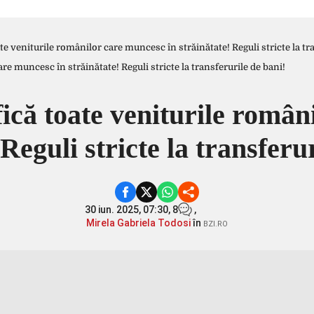
oate veniturile românilor care muncesc în străinătate! Reguli stricte la tr
ifică toate veniturile româ
 Reguli stricte la transferu
30 iun. 2025, 07:30,
8
,
Mirela Gabriela Todosi
în
BZI.RO