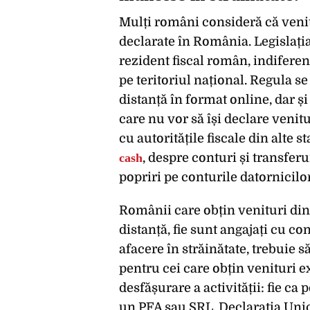
Mulți români consideră că venitu
declarate în România. Legislația
rezident fiscal român, indiferen
pe teritoriul național. Regula s
distanță în format online, dar și
care nu vor să își declare venitu
cu autoritățile fiscale din alte 
cash
, despre conturi și transfer
popriri pe conturile datornicilor
Românii care obțin venituri din 
distanță, fie sunt angajați cu co
afacere în străinătate, trebuie s
pentru cei care obțin venituri e
desfășurare a activității: fie ca 
un PFA sau SRL. Declarația Unic