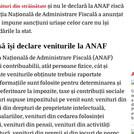
ituri din străinătate
și nu le declară la ANAF riscă
ția Națională de Administrare Fiscală a anunțat
va impune sancțiuni uriașe celor care nu își
ările la stat.
să își declare veniturile la ANAF
ia Națională de Administrare Fiscală (ANAF)
 contribuabilii, atât persoane fizice, cât și
ate veniturile obținute trebuie raportate
informațiile sunt folosite pentru determinarea și
referitoare la impozite, taxe și contribuții sociale
turi supuse impozitului pe venit sunt: venituri din
i din drepturi de proprietate intelectuală,
salariilor, venituri din cedarea folosinței
, venituri din pensii, venituri din activități
ltură, venituri din premii și din jocuri de noroc,