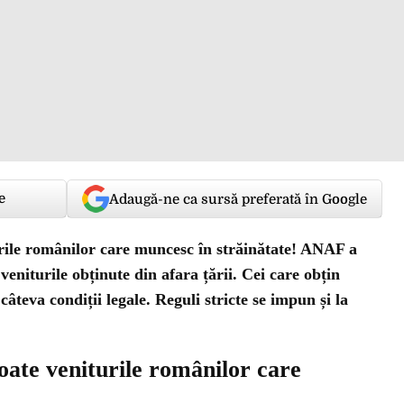
e
Adaugă-ne ca sursă preferată în Google
turile românilor care muncesc în străinătate! ANAF a
eniturile obținute din afara țării. Cei care obțin
câteva condiții legale. Reguli stricte se impun și la
 toate veniturile românilor care