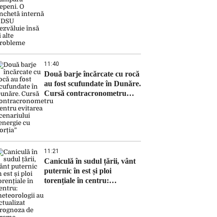
DSU dezvăluie însă și alte
probleme
11:40
Două barje încărcate cu rocă
au fost scufundate în Dunăre.
Cursă contracronometru
pentru evitarea scenariului
„energie cu porția”
11:21
Caniculă în sudul țării, vânt
puternic în est și ploi
torențiale în centru:
meteorologii au actualizat
prognoza de vreme