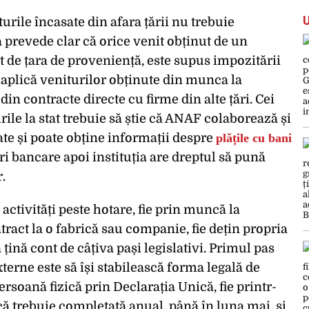
rile încasate din afara țării nu trebuie
 prevede clar că orice venit obținut de un
t de țara de proveniență, este supus impozitării
e aplică veniturilor obținute din munca la
 din contracte directe cu firme din alte țări. Cei
rile la stat trebuie să știe că ANAF colaborează și
state și poate obține informații despre
plățile cu bani
uri bancare apoi instituția are dreptul să pună
.
activități peste hotare, fie prin muncă la
ntract la o fabrică sau companie, fie dețin propria
ă țină cont de câțiva pași legislativi. Primul pas
xterne este să își stabilească forma legală de
persoană fizică prin Declarația Unică, fie printr-
ă trebuie completată anual, până în luna mai, și