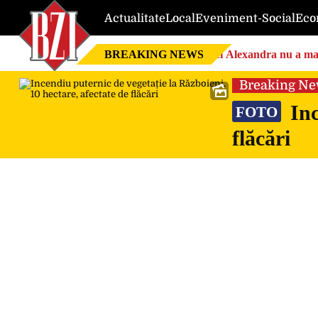
Actualitate
Local
Eveniment-Social
Eco
BREAKING NEWS
Nici Alexandra nu a mai 
Breaking N
Inc
FOTO
flăcări