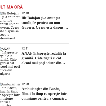
ULTIMA ORĂ
12:40
Ilie Bolojan și-a anunțat
condițiile pentru un nou
Guvern. Ce nu este dispus să
accepte interimarul
12:21
ANAF înăsprește regulile la
graniță. Câte țigări și cât
alcool mai poți aduce din
Bulgaria
12:00
Ambulanțier din Bacău,
filmat în timp ce oprește într-
o misiune pentru a cumpăra
pepeni. O anchetă internă a