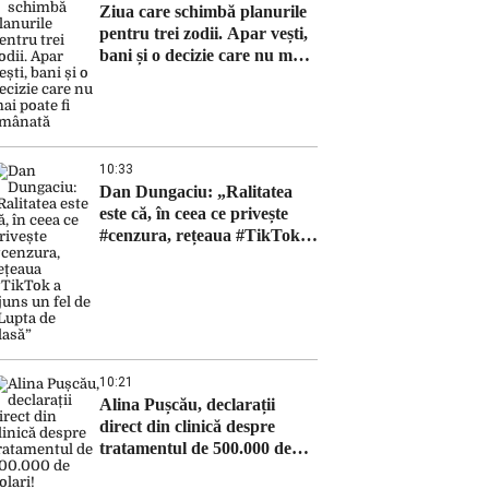
Ziua care schimbă planurile
pentru trei zodii. Apar vești,
bani și o decizie care nu mai
poate fi amânată
10:33
Dan Dungaciu: „Ralitatea
este că, în ceea ce privește
#cenzura, rețeaua #TikTok a
ajuns un fel de „Lupta de
clasă”
10:21
Alina Pușcău, declarații
direct din clinică despre
tratamentul de 500.000 de
dolari!