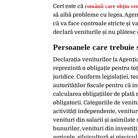
Cert este că
românii care obțin ven
să aibă probleme cu legea. Agen
că va face controale stricte și 
declară veniturile și nu plătesc d
Persoanele care trebuie 
Declarația veniturilor la Agenț
reprezintă o obligație pentru toți
juridice. Conform legislației, to
autorităților fiscale pentru că 
calcularea obligațiilor de plată 
obligatorii. Categoriile de veni
activități independente, venitur
venituri din salarii și asimilate 
bunurilor, venituri din investiții
agricole, silvicultură și piscicu