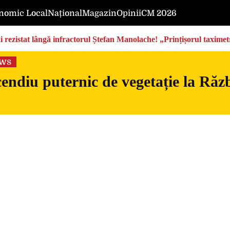
nomic Local
Național
Magazin
Opinii
CM 2026
rezistat lângă infractorul Ștefan Manolache! „Prințișorul taximetri
ews
endiu puternic de vegetație la Războ