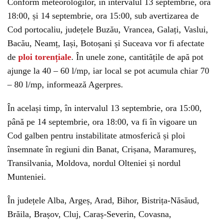
Conform meteorologilor, în intervalul 13 septembrie, ora
18:00, și 14 septembrie, ora 15:00, sub avertizarea de
Cod portocaliu, județele Buzău, Vrancea, Galați, Vaslui,
Bacău, Neamț, Iași, Botoșani și Suceava vor fi afectate
de
ploi torențiale
. În unele zone, cantitățile de apă pot
ajunge la 40 – 60 l/mp, iar local se pot acumula chiar 70
– 80 l/mp, informează Agerpres.
În același timp, în intervalul 13 septembrie, ora 15:00,
până pe 14 septembrie, ora 18:00, va fi în vigoare un
Cod galben pentru instabilitate atmosferică și ploi
însemnate în regiuni din Banat, Crișana, Maramureș,
Transilvania, Moldova, nordul Olteniei și nordul
Munteniei.
În județele Alba, Argeș, Arad, Bihor, Bistrița-Năsăud,
Brăila, Brașov, Cluj, Caraș-Severin, Covasna,