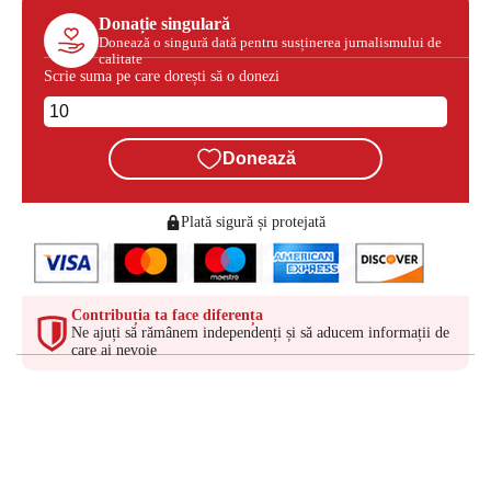
Donație singulară
Donează o singură dată pentru susținerea jurnalismului de
calitate
Scrie suma pe care dorești să o donezi
Donează
Plată sigură și protejată
Contribuția ta face diferența
Ne ajuți să rămânem independenți și să aducem informații de
care ai nevoie