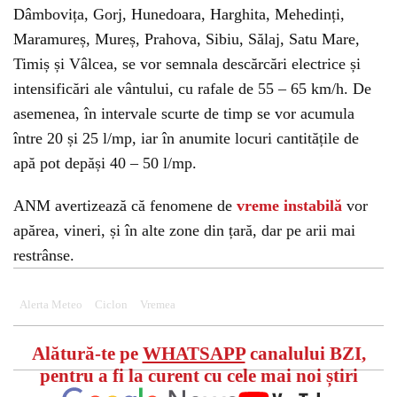
Dâmbovița, Gorj, Hunedoara, Harghita, Mehedinți,
Maramureș, Mureș, Prahova, Sibiu, Sălaj, Satu Mare,
Timiș și Vâlcea, se vor semnala descărcări electrice și
intensificări ale vântului, cu rafale de 55 – 65 km/h. De
asemenea, în intervale scurte de timp se vor acumula
între 20 și 25 l/mp, iar în anumite locuri cantitățile de
apă pot depăși 40 – 50 l/mp.
ANM avertizează că fenomene de
vreme instabilă
vor
apărea, vineri, și în alte zone din țară, dar pe arii mai
restrânse.
Alerta Meteo
Ciclon
Vremea
Alătură-te pe
WHATSAPP
canalului BZI,
pentru a fi la curent cu cele mai noi știri