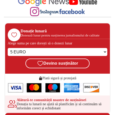
Donație lunară
Donează lunar pentru susținerea jurnalismului de calitate
Alege suma pe care dorești să o donezi lunar
Devino susținător
Plată sigură și protejată
Alătură-te comunității noastre de susținători
Donația ta lunară ne ajută să planificăm și să continuăm să
informăm corect și echidistant