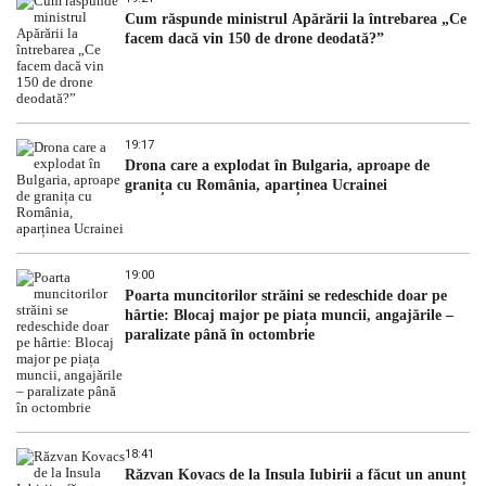
Cum răspunde ministrul Apărării la întrebarea „Ce
facem dacă vin 150 de drone deodată?”
19:17
Drona care a explodat în Bulgaria, aproape de
granița cu România, aparținea Ucrainei
19:00
Poarta muncitorilor străini se redeschide doar pe
hârtie: Blocaj major pe piața muncii, angajările –
paralizate până în octombrie
18:41
Răzvan Kovacs de la Insula Iubirii a făcut un anunț