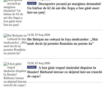
FOTO
Descoperire șocantă pe marginea drumului!
Un bărbat de 62 de ani din Argeș a fost găsit mort
într-un șanț!
12:20, 07 Aug 2026
Ilie Bolojan nu cedează în fața sindicatelor: „Mai
mult decât își permite România nu putem da”
10:35, 07 Aug 2026
FOTO
A fost găsit trupul tânărului dispărut în
Dunăre! Bărbatul intrase cu skijetul într-un trunchi
de copac!