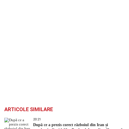
ARTICOLE SIMILARE
20:21
După ce a prezis corect războiul din Iran și