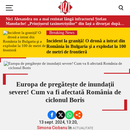
Nici Alexandra nu a mai rezistat lângă infractorul Ștefan
Manolache! „Prințișorul taximetriștilor” din Iași a divorţat după
doi ani de căsnicie
Breaking News
Incident la graniță! O dronă a intrat din
România în Bulgaria şi a explodat la 100
de metri de frontieră
Europa de pregătește de inundații
severe! Cum va fi afectată România de
ciclonul Boris
13 sept. 2024, 13:20,
Simona Ciobanu
în
ACTUALITATE