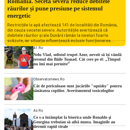
România. Seceta severă reduce debitele
râurilor și pune presiune pe sistemul
energetic
Restricțiile la apă afectează 141 de localități din România,
din cauza secetei severe. Autoritățile avertizează că
debitele râurilor și ale Dunării rămân la niveluri foarte
scăzute, iar situația influențează inclusiv funcționarea
Centralei Nucleare de la Cernavodă. România se confruntă
A1.ro
cu una dintre cele mai dificile perioade din punct de vedere
Nelu Vlad, solistul trupei Azur, nevoit să își vândă
hidrologic din ultimii ani. Lipsa […]
terenul din Băile Tușnad. Cât cere pe el: „Timpul
nu îmi mai permite”
Observatornews.ro
Cât de periculoase sunt jucăriile "squishy" pentru
sănătatea copiilor. Avertismentul toxicologilor
As.ro
Ce s-a întâmplat la biserica unde Ronaldo şi
Georgina trebuiau să aibă nunta. Imaginile au
devenit rapid virale