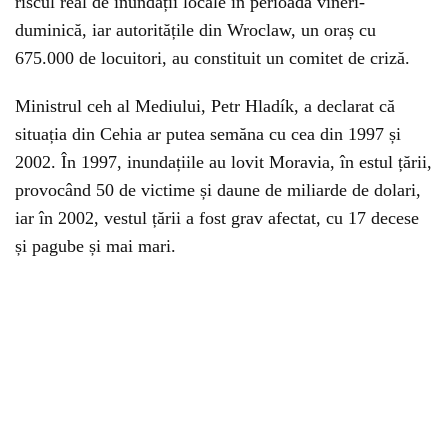
riscul real de inundații locale în perioada vineri-
duminică, iar autoritățile din Wroclaw, un oraș cu
675.000 de locuitori, au constituit un comitet de criză.
Ministrul ceh al Mediului, Petr Hladík, a declarat că
situația din Cehia ar putea semăna cu cea din 1997 și
2002. În 1997, inundațiile au lovit Moravia, în estul țării,
provocând 50 de victime și daune de miliarde de dolari,
iar în 2002, vestul țării a fost grav afectat, cu 17 decese
și pagube și mai mari.