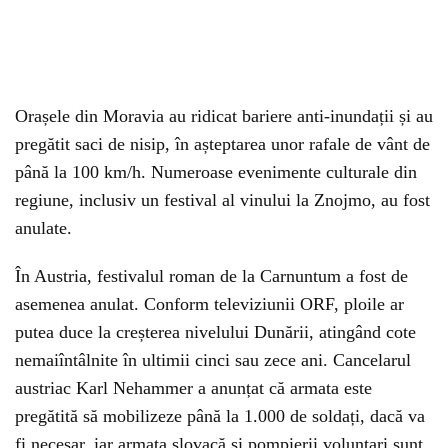
Orașele din Moravia au ridicat bariere anti-inundații și au
pregătit saci de nisip, în așteptarea unor rafale de vânt de
până la 100 km/h. Numeroase evenimente culturale din
regiune, inclusiv un festival al vinului la Znojmo, au fost
anulate.
În Austria, festivalul roman de la Carnuntum a fost de
asemenea anulat. Conform televiziunii ORF, ploile ar
putea duce la creșterea nivelului Dunării, atingând cote
nemaiîntâlnite în ultimii cinci sau zece ani. Cancelarul
austriac Karl Nehammer a anunțat că armata este
pregătită să mobilizeze până la 1.000 de soldați, dacă va
fi necesar, iar armata slovacă și pompierii voluntari sunt