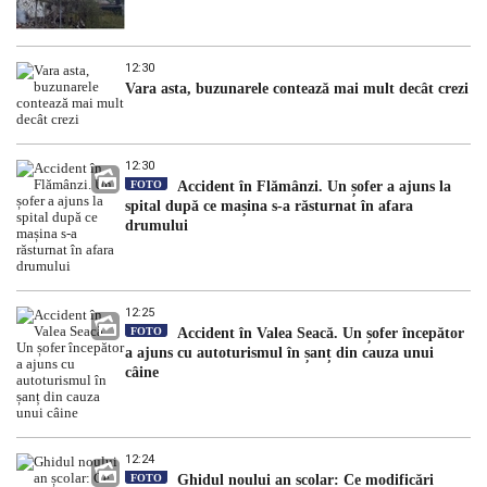
12:30
Vara asta, buzunarele contează mai mult decât crezi
12:30
FOTO
Accident în Flămânzi. Un șofer a ajuns la
spital după ce mașina s-a răsturnat în afara
drumului
12:25
FOTO
Accident în Valea Seacă. Un șofer începător
a ajuns cu autoturismul în șanț din cauza unui
câine
12:24
FOTO
Ghidul noului an școlar: Ce modificări