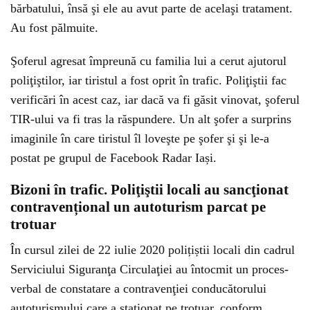
bărbatului, însă şi ele au avut parte de acelaşi tratament.
Au fost pălmuite.
Şoferul agresat împreună cu familia lui a cerut ajutorul
poliţiştilor, iar tiristul a fost oprit în trafic. Poliţiştii fac
verificări în acest caz, iar dacă va fi găsit vinovat, şoferul
TIR-ului va fi tras la răspundere. Un alt şofer a surprins
imaginile în care tiristul îl loveşte pe şofer şi şi le-a
postat pe grupul de Facebook Radar Iași.
Bizoni în trafic. Poliţiştii locali au sancţionat
contravențional un autoturism parcat pe
trotuar
În cursul zilei de 22 iulie 2020 polițiștii locali din cadrul
Serviciului Siguranţa Circulaţiei au întocmit un proces-
verbal de constatare a contravenţiei conducătorului
autoturismului care a staţionat pe trotuar, conform