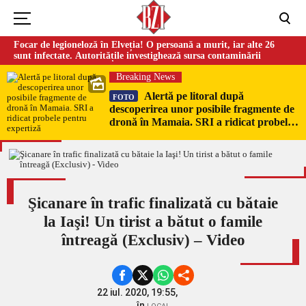
Focar de legioneloză în Elveția! O persoană a murit, iar alte 26
sunt infectate. Autoritățile investighează sursa contaminării
Breaking News
Alertă pe litoral după
FOTO
descoperirea unor posibile fragmente de
dronă în Mamaia. SRI a ridicat probele
pentru expertiză
Şicanare în trafic finalizată cu bătaie
la Iaşi! Un tirist a bătut o famile
întreagă (Exclusiv) – Video
22 iul. 2020, 19:55,
în