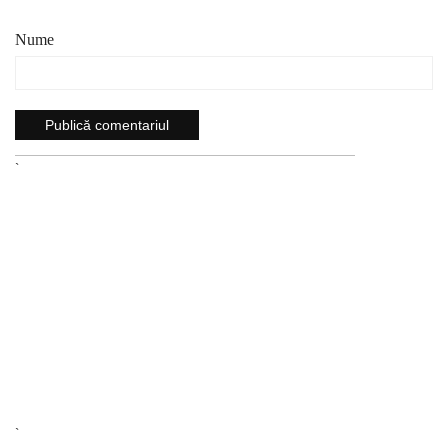
Nume
`
`