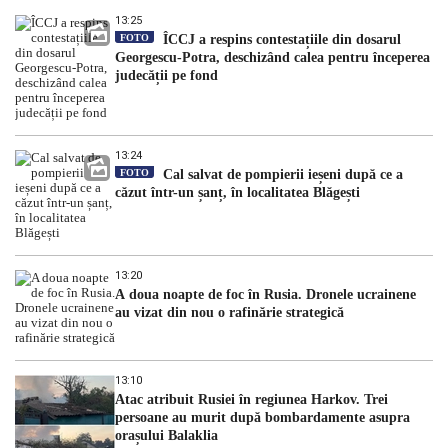
13:25
FOTO
ÎCCJ a respins contestațiile din dosarul
Georgescu-Potra, deschizând calea pentru începerea
judecății pe fond
13:24
FOTO
Cal salvat de pompierii ieșeni după ce a
căzut într-un șanț, în localitatea Blăgești
13:20
A doua noapte de foc în Rusia. Dronele ucrainene
au vizat din nou o rafinărie strategică
13:10
Atac atribuit Rusiei în regiunea Harkov. Trei
persoane au murit după bombardamente asupra
orașului Balaklia