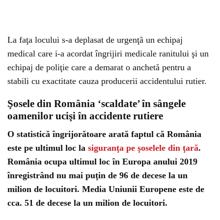
La faţa locului s-a deplasat de urgenţă un echipaj
medical care i-a acordat îngrijiri medicale ranitului şi un
echipaj de poliţie care a demarat o anchetă pentru a
stabili cu exactitate cauza producerii accidentului rutier.
Şosele din România ‘scaldate’ în sângele
oamenilor ucişi în accidente rutiere
O statistică îngrijorătoare arată faptul că România
este pe ultimul loc la
siguranţa pe şoselele din ţară
.
România ocupa ultimul loc în Europa anului 2019
înregistrând nu mai puţin de 96 de decese la un
milion de locuitori. Media Uniunii Europene este de
cca. 51 de decese la un milion de locuitori.