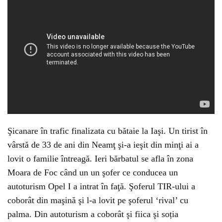
Şicanare în trafic finalizata cu bătaie la Iaşi. Un tirist în
vârstă de 33 de ani din Neamţ şi-a ieşit din minţi ai a
lovit o familie întreagă. Ieri bărbatul se afla în zona
Moara de Foc când un un şofer ce conducea un
autoturism Opel I a intrat în faţă. Şoferul TIR-ului a
coborât din maşină şi l-a lovit pe şoferul ‘rival’ cu
palma. Din autoturism a coborât şi fiica şi soția