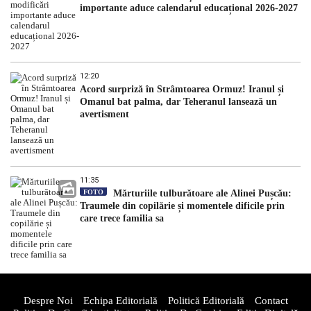
importante aduce calendarul educațional 2026-2027
12:20
Acord surpriză în Strâmtoarea Ormuz! Iranul și
Omanul bat palma, dar Teheranul lansează un
avertisment
11:35
FOTO
Mărturiile tulburătoare ale Alinei Pușcău:
Traumele din copilărie și momentele dificile prin
care trece familia sa
Despre Noi
Echipa Editorială
Politică Editorială
Contact