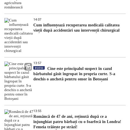
14:07
Cum influențează recuperarea medicală calitatea
vieții după accidentări sau intervenții chirurgical
13:57
FOTO
Cine este principalul suspect în cazul
bărbatului găsit îngropat în propria curte. S-a
deschis o anchetă pentru omor în Botoșani
13:55
Româncă de 47 de ani, reținută după ce a
înjunghiat patru bărbați cu o foarfecă în Londra!
Femeia trăiește pe străzi!