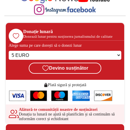
Donație lunară
Donează lunar pentru susținerea jurnalismului de calitate
Alege suma pe care dorești să o donezi lunar
Devino susținător
Plată sigură și protejată
Alătură-te comunității noastre de susținători
Donația ta lunară ne ajută să planificăm și să continuăm să
informăm corect și echidistant