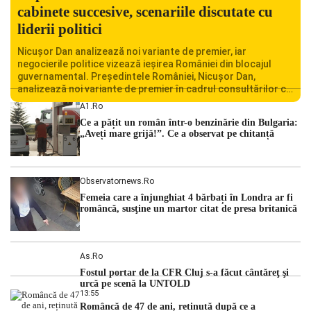
cabinete succesive, scenariile discutate cu
liderii politici
Nicușor Dan analizează noi variante de premier, iar
negocierile politice vizează ieșirea României din blocajul
guvernamental. Președintele României, Nicușor Dan,
analizează noi variante de premier în cadrul consultărilor cu
liderii politici. Ciprian Ciucu vorbește despre scenariul unui
A1.ro
guvern tehnocrat și despre posibilitatea a două cabinete
Ce a pățit un român într-o benzinărie din Bulgaria:
succesive. Nicușor Dan analizează noi variante de premier
„Aveți mare grijă!”. Ce a observat pe chitanță
România traversează […]
Observatornews.ro
Femeia care a înjunghiat 4 bărbați în Londra ar fi
româncă, susţine un martor citat de presa britanică
As.ro
Fostul portar de la CFR Cluj s-a făcut cântăreţ şi
urcă pe scenă la UNTOLD
13:55
Româncă de 47 de ani, reținută după ce a