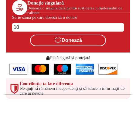
Donație singulară
Donează o singură dată pentru susținerea jurnalismului de
calitate
Scrie suma pe care dorești să o donezi
Donează
Plată sigură și protejată
Contribuția ta face diferența
Ne ajuți să rămânem independenți și să aducem informații de
care ai nevoie