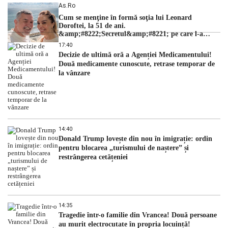
As.ro
Cum se menţine în formă soţia lui Leonard
Doroftei, la 51 de ani.
&amp;#8222;Secretul&amp;#8221; pe care l-a
dezvăluit
17:40
Decizie de ultimă oră a Agenției Medicamentului!
Două medicamente cunoscute, retrase temporar de
la vânzare
14:40
Donald Trump lovește din nou în imigrație: ordin
pentru blocarea „turismului de naștere” și
restrângerea cetățeniei
14:35
Tragedie într-o familie din Vrancea! Două persoane
au murit electrocutate în propria locuință!