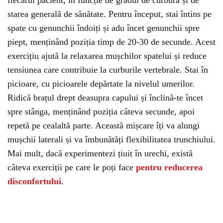
fiecărui pacient, în funcție de gradul de curbură și de
starea generală de sănătate. Pentru început, stai întins pe
spate cu genunchii îndoiți și adu încet genunchii spre
piept, menținând poziția timp de 20-30 de secunde. Acest
exercițiu ajută la relaxarea mușchilor spatelui și reduce
tensiunea care contribuie la curburile vertebrale. Stai în
picioare, cu picioarele depărtate la nivelul umerilor.
Ridică brațul drept deasupra capului și înclină-te încet
spre stânga, menținând poziția câteva secunde, apoi
repetă pe cealaltă parte. Această mișcare îți va alungi
mușchii laterali și va îmbunătăți flexibilitatea trunchiului.
Mai mult, dacă experimentezi țiuit în urechi, există
câteva exerciții pe care le poți face
pentru reducerea
disconfortului
.