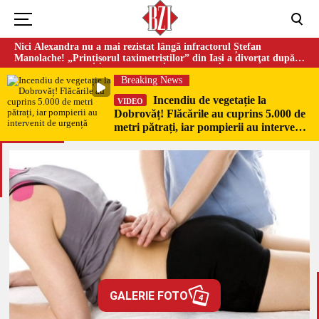
Nici Alexandra nu a mai rezistat lângă infractorul Ștefan
Manolache! „Prințișorul taximetriștilor” din Iași a divorţat după
doi ani de căsnicie
Breaking News
Incendiu de vegetație la
VIDEO
Dobrovăț! Flăcările au cuprins 5.000 de
metri pătrați, iar pompierii au intervenit
de urgență
GALERIE FOTO
4