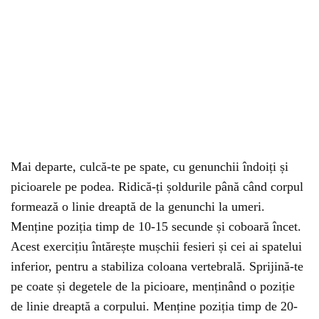
Mai departe, culcă-te pe spate, cu genunchii îndoiți și
picioarele pe podea. Ridică-ți șoldurile până când corpul
formează o linie dreaptă de la genunchi la umeri.
Menține poziția timp de 10-15 secunde și coboară încet.
Acest exercițiu întărește mușchii fesieri și cei ai spatelui
inferior, pentru a stabiliza coloana vertebrală. Sprijină-te
pe coate și degetele de la picioare, menținând o poziție
de linie dreaptă a corpului. Menține poziția timp de 20-