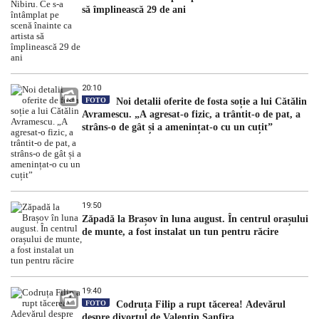
să împlinească 29 de ani
20:10
FOTO
Noi detalii oferite de fosta soție a lui Cătălin
Avramescu. „A agresat-o fizic, a trântit-o de pat, a
strâns-o de gât și a amenințat-o cu un cuțit”
19:50
Zăpadă la Brașov în luna august. În centrul orașului
de munte, a fost instalat un tun pentru răcire
19:40
FOTO
Codruța Filip a rupt tăcerea! Adevărul
despre divorțul de Valentin Sanfira