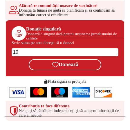
Alătură-te comunității noastre de susținători
Donația ta lunară ne ajută să planificăm și să continuăm să
informăm corect și echidistant
Donație singulară
Donează o singură dată pentru susținerea jurnalismului de
calitate
Scrie suma pe care dorești să o donezi
Donează
Plată sigură și protejată
Contribuția ta face diferența
Ne ajuți să rămânem independenți și să aducem informații de
care ai nevoie