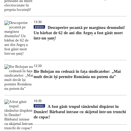
13:30
FOTO
Descoperire șocantă pe marginea drumului!
Un bărbat de 62 de ani din Argeș a fost găsit mort
într-un șanț!
12:20
Ilie Bolojan nu cedează în fața sindicatelor: „Mai
mult decât își permite România nu putem da”
10:35
FOTO
A fost găsit trupul tânărului dispărut în
Dunăre! Bărbatul intrase cu skijetul într-un trunchi
de copac!