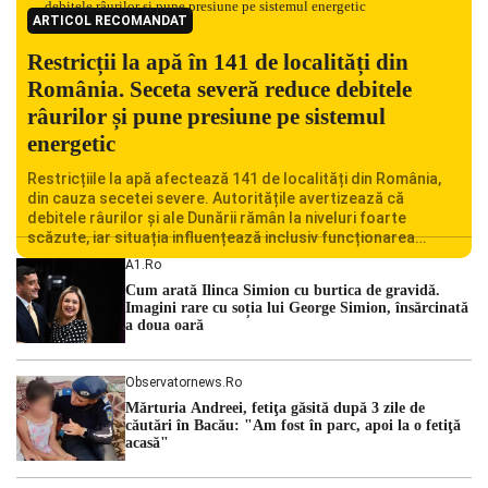
ARTICOL RECOMANDAT
Restricții la apă în 141 de localități din
România. Seceta severă reduce debitele
râurilor și pune presiune pe sistemul
energetic
Restricțiile la apă afectează 141 de localități din România,
din cauza secetei severe. Autoritățile avertizează că
debitele râurilor și ale Dunării rămân la niveluri foarte
scăzute, iar situația influențează inclusiv funcționarea
Centralei Nucleare de la Cernavodă. România se confruntă
A1.ro
cu una dintre cele mai dificile perioade din punct de vedere
Cum arată Ilinca Simion cu burtica de gravidă.
hidrologic din ultimii ani. Lipsa […]
Imagini rare cu soția lui George Simion, însărcinată
a doua oară
Observatornews.ro
Mărturia Andreei, fetiţa găsită după 3 zile de
căutări în Bacău: "Am fost în parc, apoi la o fetiţă
acasă"