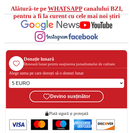
Alătură-te pe
WHATSAPP
canalului BZI,
pentru a fi la curent cu cele mai noi știri
Donație lunară
Donează lunar pentru susținerea jurnalismului de calitate
Alege suma pe care dorești să o donezi lunar
Devino susținător
Plată sigură și protejată