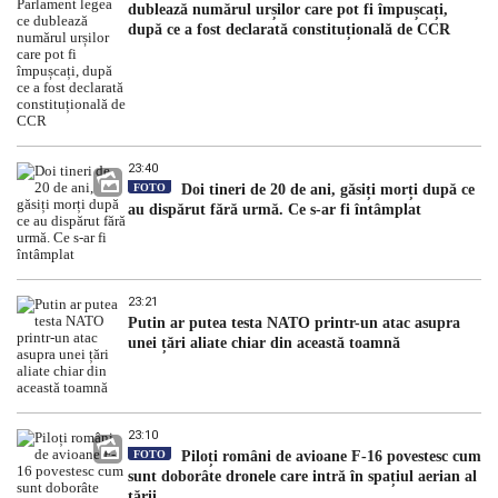
dublează numărul urșilor care pot fi împușcați,
după ce a fost declarată constituțională de CCR
23:40
FOTO
Doi tineri de 20 de ani, găsiți morți după ce
au dispărut fără urmă. Ce s-ar fi întâmplat
23:21
Putin ar putea testa NATO printr-un atac asupra
unei țări aliate chiar din această toamnă
23:10
FOTO
Piloți români de avioane F-16 povestesc cum
sunt doborâte dronele care intră în spațiul aerian al
țării