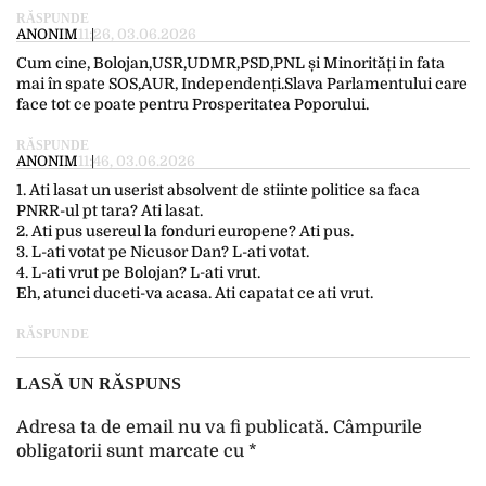
RĂSPUNDE
ANONIM
11:26, 03.06.2026
Cum cine, Bolojan,USR,UDMR,PSD,PNL și Minorități in fata
mai în spate SOS,AUR, Independenți.Slava Parlamentului care
face tot ce poate pentru Prosperitatea Poporului.
RĂSPUNDE
ANONIM
11:46, 03.06.2026
1. Ati lasat un userist absolvent de stiinte politice sa faca
PNRR-ul pt tara? Ati lasat.
2. Ati pus usereul la fonduri europene? Ati pus.
3. L-ati votat pe Nicusor Dan? L-ati votat.
4. L-ati vrut pe Bolojan? L-ati vrut.
Eh, atunci duceti-va acasa. Ati capatat ce ati vrut.
RĂSPUNDE
LASĂ UN RĂSPUNS
Adresa ta de email nu va fi publicată.
Câmpurile
obligatorii sunt marcate cu
*