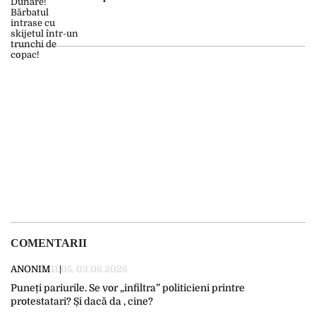
COMENTARII
ANONIM
11:05, 03.06.2026
Puneți pariurile. Se vor „infiltra” politicieni printre
protestatari? Și dacă da , cine?