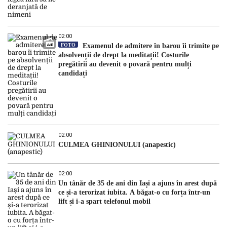
02:00
FOTO
Examenul de admitere în barou îi trimite pe
absolvenții de drept la meditații! Costurile
pregătirii au devenit o povară pentru mulți
candidați
02:00
CULMEA GHINIONULUI (anapestic)
02:00
Un tânăr de 35 de ani din Iași a ajuns în arest după
ce și-a terorizat iubita. A băgat-o cu forța într-un
lift și i-a spart telefonul mobil