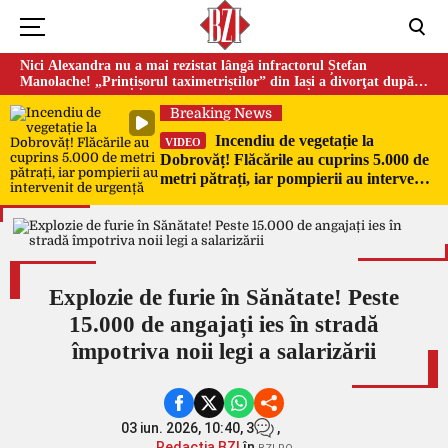
Nici Alexandra nu a mai rezistat lângă infractorul Ștefan
Manolache! „Prințișorul taximetriștilor” din Iași a divorţat după
doi ani de căsnicie
Breaking News
Incendiu de vegetație la
VIDEO
Dobrovăț! Flăcările au cuprins 5.000 de
metri pătrați, iar pompierii au intervenit
de urgență
Explozie de furie în Sănătate! Peste
15.000 de angajați ies în stradă
împotriva noii legi a salarizării
03 iun. 2026, 10:40,
3
,
Redacția BZI
în