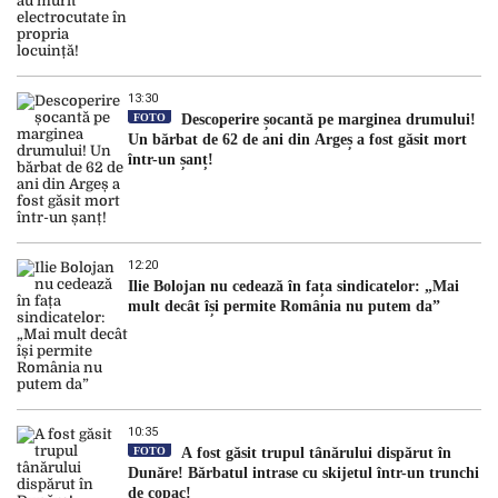
13:30
FOTO
Descoperire șocantă pe marginea drumului!
Un bărbat de 62 de ani din Argeș a fost găsit mort
într-un șanț!
12:20
Ilie Bolojan nu cedează în fața sindicatelor: „Mai
mult decât își permite România nu putem da”
10:35
FOTO
A fost găsit trupul tânărului dispărut în
Dunăre! Bărbatul intrase cu skijetul într-un trunchi
de copac!