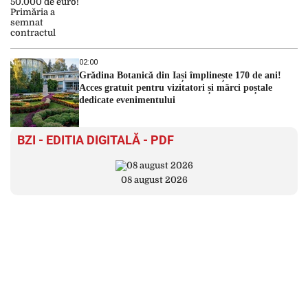
02:00
Grădina Botanică din Iași împlinește 170 de ani!
Acces gratuit pentru vizitatori și mărci poștale
dedicate evenimentului
BZI - EDITIA DIGITALĂ - PDF
08 august 2026