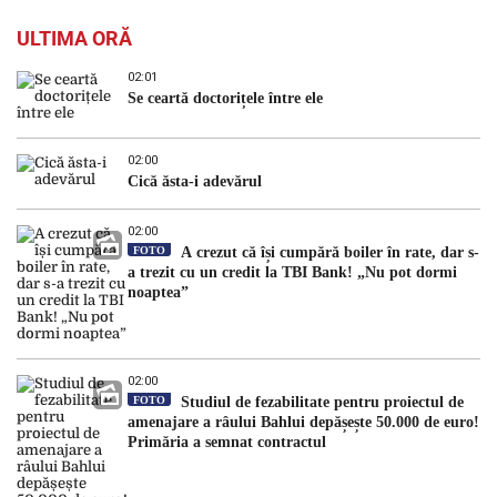
ULTIMA ORĂ
02:01
Se ceartă doctorițele între ele
02:00
Cică ăsta-i adevărul
02:00
FOTO
A crezut că își cumpără boiler în rate, dar s-
a trezit cu un credit la TBI Bank! „Nu pot dormi
noaptea”
02:00
FOTO
Studiul de fezabilitate pentru proiectul de
amenajare a râului Bahlui depășește 50.000 de euro!
Primăria a semnat contractul