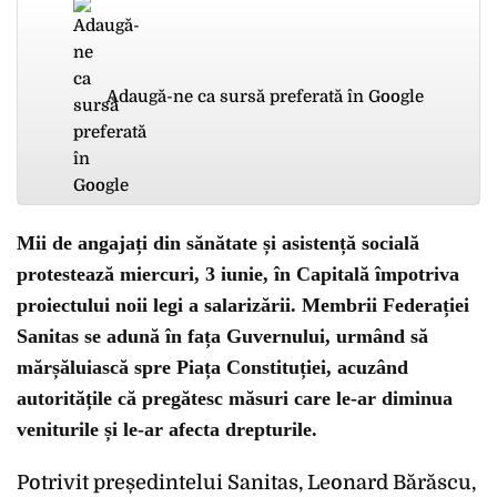
Adaugă-ne ca sursă preferată în Google
Mii de angajați din sănătate și asistență socială
protestează miercuri, 3 iunie, în Capitală împotriva
proiectului noii legi a salarizării. Membrii Federației
Sanitas se adună în fața Guvernului, urmând să
mărșăluiască spre Piața Constituției, acuzând
autoritățile că pregătesc măsuri care le-ar diminua
veniturile și le-ar afecta drepturile.
Potrivit președintelui Sanitas, Leonard Bărăscu,