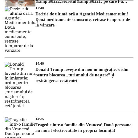
&amp;#8222;Secretul&amp;#8221; pe care l-a
dezvăluit
17:40
Decizie de ultimă oră a Agenției Medicamentului!
Două medicamente cunoscute, retrase temporar de
la vânzare
14:40
Donald Trump lovește din nou în imigrație: ordin
pentru blocarea „turismului de naștere” și
restrângerea cetățeniei
14:35
Tragedie într-o familie din Vrancea! Două persoane
au murit electrocutate în propria locuință!