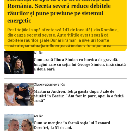
România. Seceta severă reduce debitele
râurilor și pune presiune pe sistemul
energetic
Restricțiile la apă afectează 141 de localități din România,
din cauza secetei severe. Autoritățile avertizează că
debitele râurilor și ale Dunării rămân la niveluri foarte
scăzute, iar situația influențează inclusiv funcționarea
Centralei Nucleare de la Cernavodă. România se confruntă
A1.ro
cu una dintre cele mai dificile perioade din punct de vedere
Cum arată Ilinca Simion cu burtica de gravidă.
hidrologic din ultimii ani. Lipsa […]
Imagini rare cu soția lui George Simion, însărcinată
a doua oară
Observatornews.ro
Mărturia Andreei, fetiţa găsită după 3 zile de
căutări în Bacău: "Am fost în parc, apoi la o fetiţă
acasă"
As.ro
Cum se menţine în formă soţia lui Leonard
Doroftei, la 51 de ani.