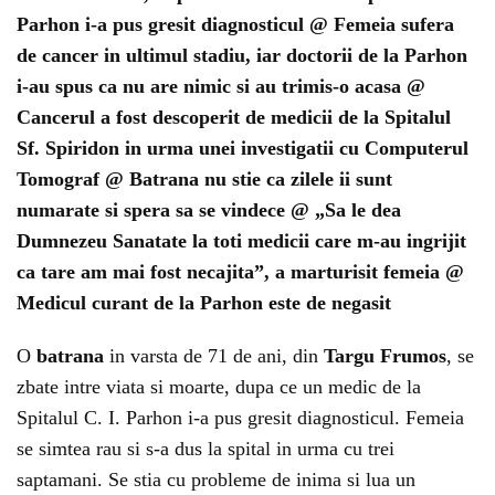
Parhon i-a pus gresit diagnosticul @ Femeia sufera
de cancer in ultimul stadiu, iar doctorii de la Parhon
i-au spus ca nu are nimic si au trimis-o acasa @
Cancerul a fost descoperit de medicii de la Spitalul
Sf. Spiridon in urma unei investigatii cu Computerul
Tomograf @ Batrana nu stie ca zilele ii sunt
numarate si spera sa se vindece @ „Sa le dea
Dumnezeu Sanatate la toti medicii care m-au ingrijit
ca tare am mai fost necajita”, a marturisit femeia @
Medicul curant de la Parhon este de negasit
O
batrana
in varsta de 71 de ani, din
Targu Frumos
, se
zbate intre viata si moarte, dupa ce un medic de la
Spitalul C. I. Parhon i-a pus gresit diagnosticul. Femeia
se simtea rau si s-a dus la spital in urma cu trei
saptamani. Se stia cu probleme de inima si lua un