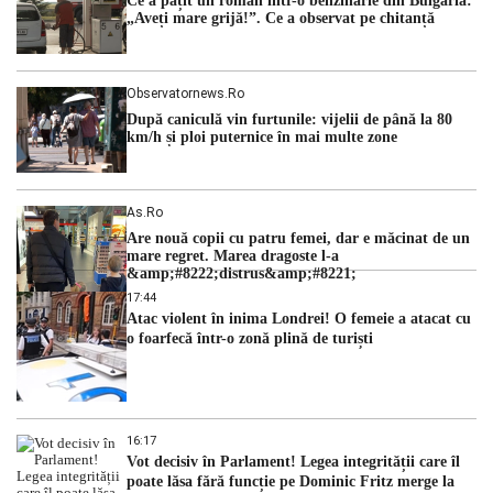
Ce a pățit un român într-o benzinărie din Bulgaria:
analizează noi variante de premier România traversează […]
„Aveți mare grijă!”. Ce a observat pe chitanță
Observatornews.ro
După caniculă vin furtunile: vijelii de până la 80
km/h și ploi puternice în mai multe zone
As.ro
Are nouă copii cu patru femei, dar e măcinat de un
mare regret. Marea dragoste l-a
&amp;#8222;distrus&amp;#8221;
17:44
Atac violent în inima Londrei! O femeie a atacat cu
o foarfecă într-o zonă plină de turiști
16:17
Vot decisiv în Parlament! Legea integrității care îl
poate lăsa fără funcție pe Dominic Fritz merge la