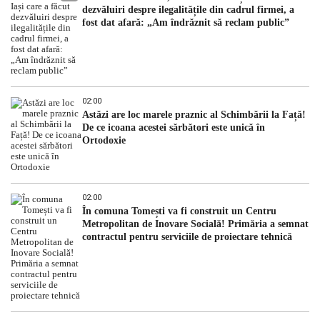
dezvăluiri despre ilegalitățile din cadrul firmei, a
fost dat afară: „Am îndrăznit să reclam public”
02:00
Astăzi are loc marele praznic al Schimbării la Față!
De ce icoana acestei sărbători este unică în
Ortodoxie
02:00
În comuna Tomești va fi construit un Centru
Metropolitan de Inovare Socială! Primăria a semnat
contractul pentru serviciile de proiectare tehnică