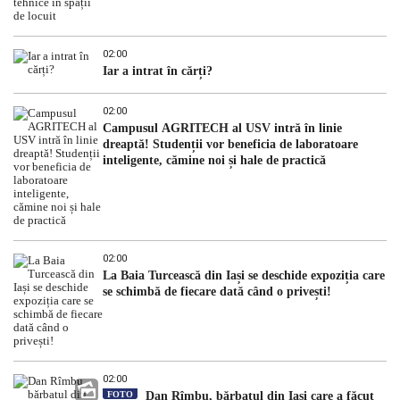
02:00
Iar a intrat în cărți?
02:00
Campusul AGRITECH al USV intră în linie
dreaptă! Studenții vor beneficia de laboratoare
inteligente, cămine noi și hale de practică
02:00
La Baia Turcească din Iași se deschide expoziția care
se schimbă de fiecare dată când o privești!
02:00
FOTO
Dan Rîmbu, bărbatul din Iași care a făcut