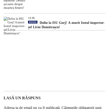
12:35
FOTO
Doliu la ISU Gorj! A murit fostul inspector-
șef Liviu Dumitrașcu!
LASĂ UN RĂSPUNS
Adresa ta de email nu va fi publicată.
Câmpurile obligatorii sunt