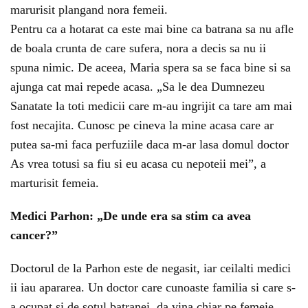
marurisit plangand nora femeii.
Pentru ca a hotarat ca este mai bine ca batrana sa nu afle
de boala crunta de care sufera, nora a decis sa nu ii
spuna nimic. De aceea, Maria spera sa se faca bine si sa
ajunga cat mai repede acasa. „Sa le dea Dumnezeu
Sanatate la toti medicii care m-au ingrijit ca tare am mai
fost necajita. Cunosc pe cineva la mine acasa care ar
putea sa-mi faca perfuziile daca m-ar lasa domul doctor
As vrea totusi sa fiu si eu acasa cu nepoteii mei”, a
marturisit femeia.
Medici Parhon: „De unde era sa stim ca avea
cancer?”
Doctorul de la Parhon este de negasit, iar ceilalti medici
ii iau apararea. Un doctor care cunoaste familia si care s-
a ocupat si de sotul batranei, da vina chiar pe femeie.