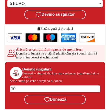
Devino susținător
Plată sigură și protejată
Alătură-te comunității noastre de susținători
Donația ta lunară ne ajută să planificăm și să continuăm să
informăm corect și echidistant
Donație singulară
Donează o singură dată pentru susținerea jurnalismului de
calitate
Scrie suma pe care dorești să o donezi
Donează