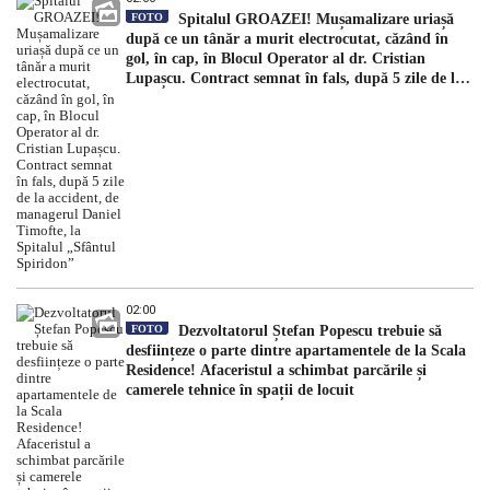
FOTO
Spitalul GROAZEI! Mușamalizare uriașă
după ce un tânăr a murit electrocutat, căzând în
gol, în cap, în Blocul Operator al dr. Cristian
Lupașcu. Contract semnat în fals, după 5 zile de la
accident, de managerul Daniel Timofte, la Spitalul
„Sfântul Spiridon”
02:00
FOTO
Dezvoltatorul Ștefan Popescu trebuie să
desființeze o parte dintre apartamentele de la Scala
Residence! Afaceristul a schimbat parcările și
camerele tehnice în spații de locuit