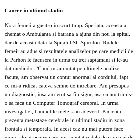
Cancer in ultimul stadiu
Nora femeii a gasit-o in scurt timp. Speriata, aceasta a
chemat o Ambulanta si batrana a ajuns din nou la spital,
dar de aceasta data la Spitalul Sf. Spiridon. Rudele
femeii au adus si rezultatele analizelor pe care medicii de
la Parhon le facusera in urma cu trei saptamani si le-au
dat medicilor.”Cand m-am uitat pe ultimele analize
facute, am observat un contur anormal al cordului, fapt
ce mi-a ridicat cateva semne de intrebare. Am presupus
un diagnostic, insa am vrut sa fiu sigur, asa ca am trimis-
o sa faca un Computer Tomograf cerebral. In urma
investigatiei, banuielile mele s-au adeverit. Pacienta
prezenta metastaze cerebrale in ultimul stadiu in zona
frontala si temporala. In acest caz nu mai putem face
nimic, drept pentru care am anuntat rudele de starea ei de