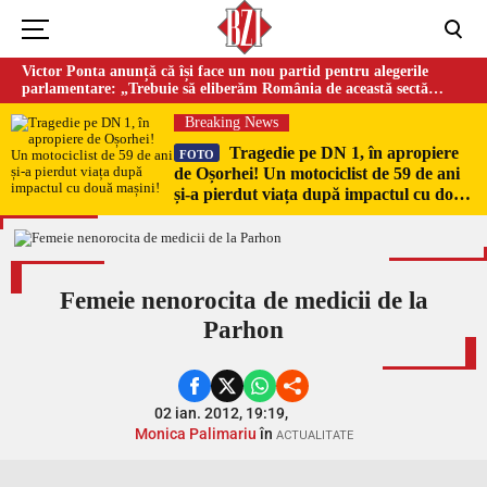
Victor Ponta anunță că își face un nou partid pentru alegerile
parlamentare: „Trebuie să eliberăm România de această sectă
globalistă”
Breaking News
Tragedie pe DN 1, în apropiere
FOTO
de Oșorhei! Un motociclist de 59 de ani
și-a pierdut viața după impactul cu două
mașini!
Femeie nenorocita de medicii de la
Parhon
02 ian. 2012, 19:19,
Monica Palimariu
în
ACTUALITATE