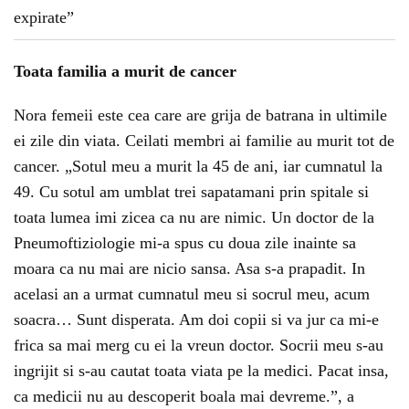
Toata familia a murit de cancer
Nora femeii este cea care are grija de batrana in ultimile
ei zile din viata. Ceilati membri ai familie au murit tot de
cancer. „Sotul meu a murit la 45 de ani, iar cumnatul la
49. Cu sotul am umblat trei sapatamani prin spitale si
toata lumea imi zicea ca nu are nimic. Un doctor de la
Pneumoftiziologie mi-a spus cu doua zile inainte sa
moara ca nu mai are nicio sansa. Asa s-a prapadit. In
acelasi an a urmat cumnatul meu si socrul meu, acum
soacra… Sunt disperata. Am doi copii si va jur ca mi-e
frica sa mai merg cu ei la vreun doctor. Socrii meu s-au
ingrijit si s-au cautat toata viata pe la medici. Pacat insa,
ca medicii nu au descoperit boala mai devreme.”, a