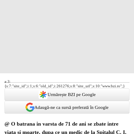
a:3:
{s:7:"site_id";i:1;s:6:"old_id";i:261276;s:8:"site_url";s:10:"www.bzi.ro";}
Urmărește BZI pe Google
Adaugă-ne ca sursă preferată în Google
@ O batrana in varsta de 71 de ani se zbate intre
viata si moarte, dupa ce un medic de la Spitalul C. I.