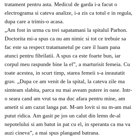
tratament pentru asta. Medicul de garda i-a facut o
electrograma si cateva analize, i-a zis ca totul e in regula,
dupa care a trimis-o acasa.
„Am fost in urma cu trei sapatamani la spitalul Parhon.
Doctorita mi-a spus ca nu am nimic si tot ce trebuie sa
fac este sa respect tratamanetul pe care il luam pana
atunci pentru fibrilatii. A spus ca este foarte bun, iar
corpul meu raspunde bine la el”, a marturisit femeia. Cu
toate acestea, in scurt timp, starea femeii s-a inrautatit
grav. „Dupa ce am venit de la spital, la cateva zile ma
simteam slabita, parca nu mai aveam putere in oase. Intr-
o seara cand am vrut sa ma duc afara pentru mine, am
ametit si am cazut langa pat. M-am lovit si nu m-am mai
putut ridica. Am gasit pe jos un calut din lemn de-al
nepotelului si am batut in pat cu el, in speranta ca ma va
auzi cineva”, a mai spus plangand batrana.