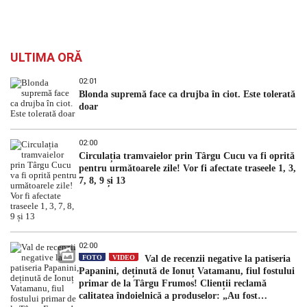
ULTIMA ORĂ
02:01
Blonda supremă face ca drujba în ciot. Este tolerată
doar
02:00
Circulația tramvaielor prin Târgu Cucu va fi oprită
pentru următoarele zile! Vor fi afectate traseele 1, 3,
7, 8, 9 și 13
02:00
FOTO
VIDEO
Val de recenzii negative la patiseria
Papanini, deținută de Ionuț Vatamanu, fiul fostului
primar de la Târgu Frumos! Clienții reclamă
calitatea îndoielnică a produselor: „Au fost