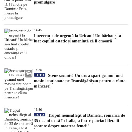
promulgare
14:45
Intervenție de urgență la Uricani! Un bărbat și-a
luat copilul ostatic și amenință că îl omoară
14:35
FOTO
Scene șocante! Un urs a spart geamul unei
mașini staționate pe Transfăgărășan pentru a căuta
mâncare!
13:50
FOTO
Trupul neînsuflețit al Danielei, românca de
35 de ani ucisă în Italia, a fost repatriat! Detalii
șocante despre moartea femeii!