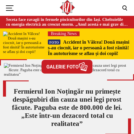
Seceta face ravagii în fermele piscicultorilor din Iași. Cheltuielile
cu energia electrică au crescut enorm. „Anul acesta e mai grav din
cauza temperaturilor foarte mari”
Breaking News
Accident în Vâlcea! Două mașini
FOTO
s-au ciocnit, iar o persoană a fost rănită!
În autoturisme se aflau și doi copii!
GALERIE FOTO
22
Fermierul Ion Noțingăr nu primește
despăgubiri din cauza unei legi prost
făcute. Paguba este de 800.000 de lei.
„Este într-un dezacord total cu
realitatea”