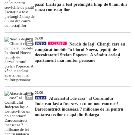
pază! Licitația a fost prelungită timp de 8 luni din
cauza contestațiilor
02:00
FOTO
EXCLUSIV
Nordis de Iași! Clienții care au
cumpărat imobile în blocul Nueva, țepuiți de
dezvoltatorul Ștefan Popescu. A vândut același
apartament mai multor persoane
02:00
FOTO
Afaceristul „de casă” al Consiliului
Județean Iași a fost servit cu un nou contract!
Daroconstruct încasează 7 milioane de lei pentru
mutarea țevilor de apă din Bularga