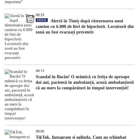
08:23
FOTO
Alertă în Timiș după răsturnarea unui
camion cu 6.000 de litri de hipoclorit. Locuitorii din
zonă au fost evacuați preventiv
08:13
Scandal în Bacău! O mămică cu fetița de aproape
doi ani, pacientă în ambulanță, acuză ambulanțierii
că au mers la cumpărături în timpul intervenției!
08:00
TikTok, Instagram și oglinda. Cum au schimbat