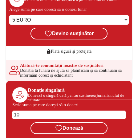
Alege suma pe care dorești să o donezi lunar
Devino susținător
Plată sigură și protejată
Alătură-te comunității noastre de susținători
Donația ta lunară ne ajută să planificăm și să continuăm să
informăm corect și echidistant
Donație singulară
Donează o singură dată pentru susținerea jurnalismului de
calitate
Scrie suma pe care dorești să o donezi
Donează