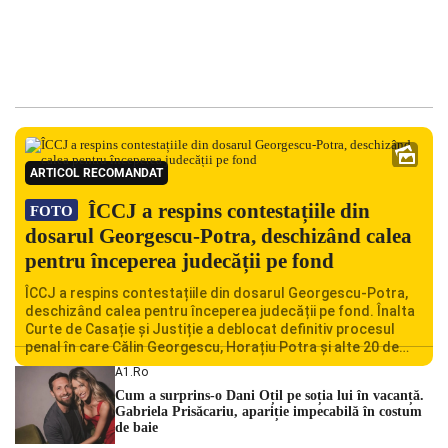
ARTICOL RECOMANDAT
ÎCCJ a respins contestațiile din
FOTO
dosarul Georgescu-Potra, deschizând calea
pentru începerea judecății pe fond
ÎCCJ a respins contestațiile din dosarul Georgescu-Potra,
deschizând calea pentru începerea judecății pe fond. Înalta
Curte de Casație și Justiție a deblocat definitiv procesul
penal în care Călin Georgescu, Horațiu Potra și alte 20 de
persoane sunt acuzați de acțiuni îndreptate împotriva
A1.ro
ordinii constituționale. În ședința din camera preliminară,
Cum a surprins-o Dani Oțil pe soția lui în vacanță.
judecătorii de la instanța supremă au […]
Gabriela Prisăcariu, apariție impecabilă în costum
de baie