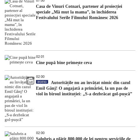
07:00
Casa de Vinuri Cotnari, partener al proiecției
speciale „Mă mut la mama”, în închiderea
Festivalului Serile Filmului Românesc 2026
02:01
Cine pupă bine primește ceva
02:00
FOTO
Autoritățile nu au învățat nimic din cazul
Emil Gânj! O angajată a primăriei, la un pas de
viol în biroul instituției: „S-a dezbrăcat gol-pușcă”
02:00
Salubris a plătit 800.000 de lei pentru serviciile de