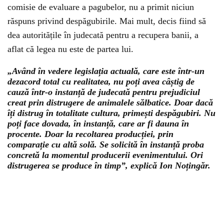
comisie de evaluare a pagubelor, nu a primit niciun
răspuns privind despăgubirile. Mai mult, decis fiind să
dea autoritățile în judecată pentru a recupera banii, a
aflat că legea nu este de partea lui.
„Având în vedere legislația actuală, care este într-un
dezacord total cu realitatea, nu poți avea câștig de
cauză într-o instanță de judecată pentru prejudiciul
creat prin distrugere de animalele sălbatice. Doar dacă
îți distrug în totalitate cultura, primești despăgubiri. Nu
poți face dovada, în instanță, care ar fi dauna în
procente. Doar la recoltarea producției, prin
comparație cu altă solă. Se solicită în instanță proba
concretă la momentul producerii evenimentului. Ori
distrugerea se produce în timp”, explică Ion Noțingăr.