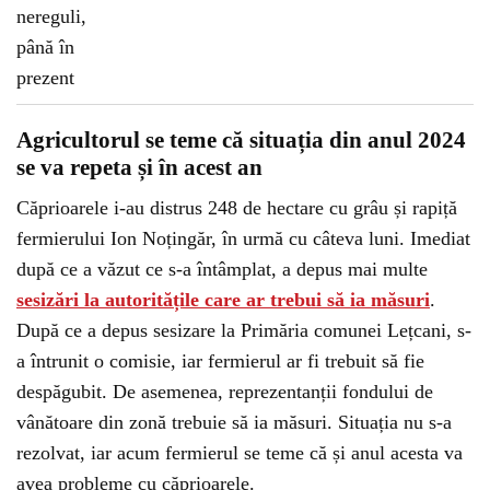
Agricultorul se teme că situația din anul 2024
se va repeta și în acest an
Căprioarele i-au distrus 248 de hectare cu grâu și rapiță
fermierului Ion Noțingăr, în urmă cu câteva luni. Imediat
după ce a văzut ce s-a întâmplat, a depus mai multe
sesizări la autoritățile care ar trebui să ia măsuri
.
După ce a depus sesizare la Primăria comunei Lețcani, s-
a întrunit o comisie, iar fermierul ar fi trebuit să fie
despăgubit. De asemenea, reprezentanții fondului de
vânătoare din zonă trebuie să ia măsuri. Situația nu s-a
rezolvat, iar acum fermierul se teme că și anul acesta va
avea probleme cu căprioarele.