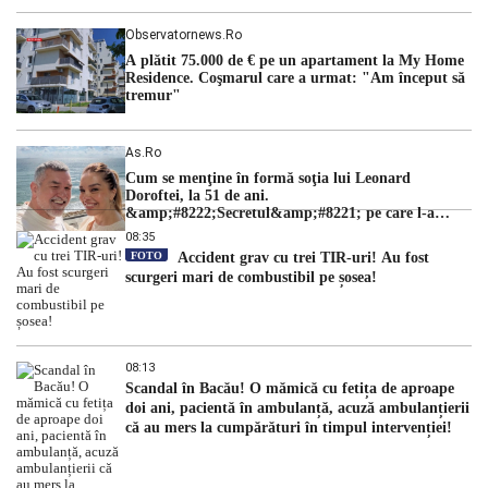
Observatornews.ro
A plătit 75.000 de € pe un apartament la My Home
Residence. Coşmarul care a urmat: "Am început să
tremur"
As.ro
Cum se menţine în formă soţia lui Leonard
Doroftei, la 51 de ani.
&amp;#8222;Secretul&amp;#8221; pe care l-a
dezvăluit
08:35
FOTO
Accident grav cu trei TIR-uri! Au fost
scurgeri mari de combustibil pe șosea!
08:13
Scandal în Bacău! O mămică cu fetița de aproape
doi ani, pacientă în ambulanță, acuză ambulanțierii
că au mers la cumpărături în timpul intervenției!