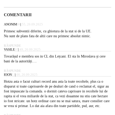
COMENTARII
ANONIM
06:55, 26.09.2025
Primesc subventii diferite, cu ghiotura de la stat si de la UE.
Nu sunt de plans fata de altii care nu primesc absolut nimic.
RĂSPUNDE
VASILE
07:49, 26.09.2025
Tovarășul e membru sos in CL din Lețcani. El sta în Miroslava și cere
bani de la autorități….
RĂSPUNDE
IOON
13:00, 26.09.2025
Hotzu asta o facut culturi record anu asta la toate recoltele, plus ca o
disparut si toate caprioarele de pe dealuri de cand o reclamat el, sigur au
fost impuscate la comanda. o dormit cateva caprioare in recoltele lui de
rapita si el vrea miliarde de la stat, ca vezi doaamne nu stiu cate hectare
io fost stricate. un hotz ordinar care nu se mai satura, mare consilier care
se vrea si primar. Lo dat aia afara din toate partidele, psd, aur, etc.