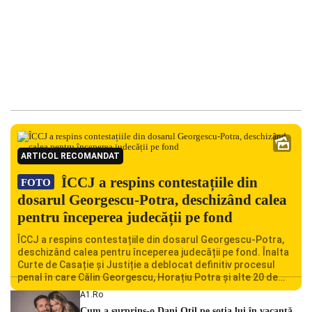
ARTICOL RECOMANDAT
ÎCCJ a respins contestațiile din
FOTO
dosarul Georgescu-Potra, deschizând calea
pentru începerea judecății pe fond
ÎCCJ a respins contestațiile din dosarul Georgescu-Potra,
deschizând calea pentru începerea judecății pe fond. Înalta
Curte de Casație și Justiție a deblocat definitiv procesul
penal în care Călin Georgescu, Horațiu Potra și alte 20 de
persoane sunt acuzați de acțiuni îndreptate împotriva
A1.ro
ordinii constituționale. În ședința din camera preliminară,
Cum a surprins-o Dani Oțil pe soția lui în vacanță.