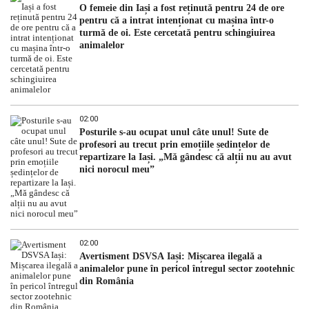
O femeie din Iași a fost reținută pentru 24 de ore
pentru că a intrat intenționat cu mașina într-o
turmă de oi. Este cercetată pentru schingiuirea
animalelor
02:00
Posturile s-au ocupat unul câte unul! Sute de
profesori au trecut prin emoțiile ședințelor de
repartizare la Iași. „Mă gândesc că alții nu au avut
nici norocul meu”
02:00
Avertisment DSVSA Iași: Mișcarea ilegală a
animalelor pune în pericol întregul sector zootehnic
din România