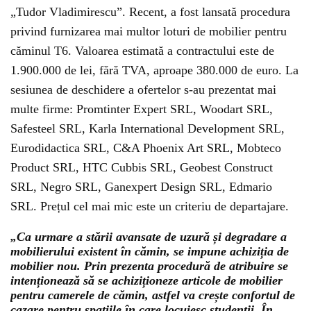
„Tudor Vladimirescu”. Recent, a fost lansată procedura
privind furnizarea mai multor loturi de mobilier pentru
căminul T6. Valoarea estimată a contractului este de
1.900.000 de lei, fără TVA, aproape 380.000 de euro. La
sesiunea de deschidere a ofertelor s-au prezentat mai
multe firme: Promtinter Expert SRL, Woodart SRL,
Safesteel SRL, Karla International Development SRL,
Eurodidactica SRL, C&A Phoenix Art SRL, Mobteco
Product SRL, HTC Cubbis SRL, Geobest Construct
SRL, Negro SRL, Ganexpert Design SRL, Edmario
SRL. Prețul cel mai mic este un criteriu de departajare.
„Ca urmare a stării avansate de uzură și degradare a
mobilierului existent în cămin, se impune achiziția de
mobilier nou. Prin prezenta procedură de atribuire se
intenționează să se achiziționeze articole de mobilier
pentru camerele de cămin, astfel va crește confortul de
cazare pentru spațiile în care locuiesc studenții. În