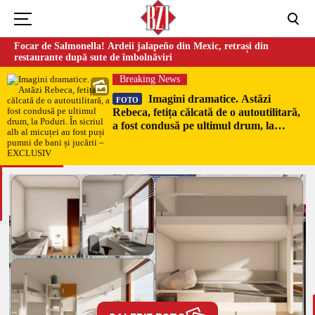
Focar de Salmonella! Ardeii jalapeño din Mexic, retrași din
restaurante după sute de îmbolnăviri
Breaking News
Imagini dramatice. Astăzi
FOTO
Rebeca, fetița călcată de o autoutilitară,
a fost condusă pe ultimul drum, la
Poduri. În sicriul alb al micuței au fost
puși pumni de bani și jucării –
EXCLUSIV