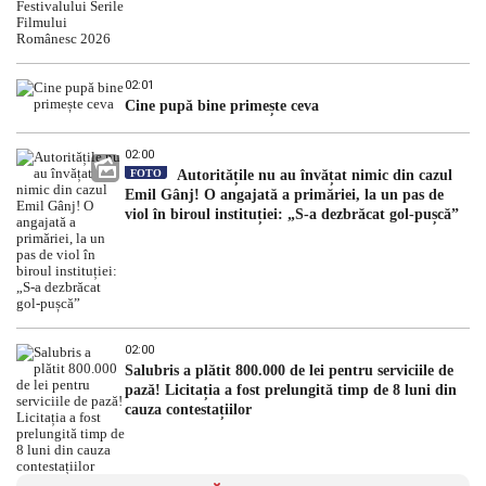
02:01
Cine pupă bine primește ceva
02:00
FOTO
Autoritățile nu au învățat nimic din cazul
Emil Gânj! O angajată a primăriei, la un pas de
viol în biroul instituției: „S-a dezbrăcat gol-pușcă”
02:00
Salubris a plătit 800.000 de lei pentru serviciile de
pază! Licitația a fost prelungită timp de 8 luni din
cauza contestațiilor