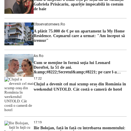
judecătorii de la instanța supremă au […]
Gabriela Prisăcariu, apariție impecabilă în costum
de baie
Observatornews.ro
A plătit 75.000 de € pe un apartament la My Home
Residence. Coşmarul care a urmat: "Am început să
tremur"
As.ro
Cum se menţine în formă soţia lui Leonard
Doroftei, la 51 de ani.
&amp;#8222;Secretul&amp;#8221; pe care l-a
dezvăluit
17:22
Clujul a devenit cel mai scump oraș din România în
weekendul UNTOLD. Cât costă o cameră de hotel
17:19
Ilie Bolojan, față în față cu întrebarea momentului: