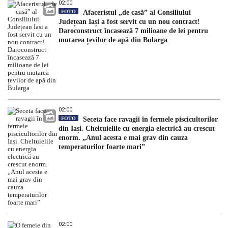
02:00
FOTO
Afaceristul „de casă” al Consiliului
Județean Iași a fost servit cu un nou contract!
Daroconstruct încasează 7 milioane de lei pentru
mutarea țevilor de apă din Bularga
02:00
FOTO
Seceta face ravagii în fermele piscicultorilor
din Iași. Cheltuielile cu energia electrică au crescut
enorm. „Anul acesta e mai grav din cauza
temperaturilor foarte mari”
02:00