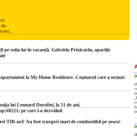
tru
e de
rocesul
otra și
uni
ale. În
 pe soția lui în vacanță. Gabriela Prisăcariu, apariție
rii de
aie
un apartament la My Home Residence. Coşmarul care a urmat:
ţia lui Leonard Doroftei, la 51 de ani.
#8221; pe care l-a dezvăluit
rei TIR-uri! Au fost scurgeri mari de combustibil pe șosea!