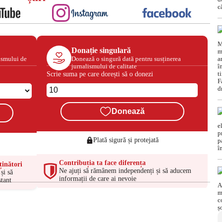
Donație singulară
ismului de
Donează o singură dată pentru susținerea
jurnalismului de calitate
Scrie suma pe care dorești să o donezi
Donează
Plată sigură și protejată
Contribuția ta face diferența
ținători
Ne ajuți să rămânem independenți și să aducem
și să
informații de care ai nevoie
tant