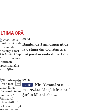
ULTIMA ORĂ
09:44
Băiatul de 3 ani dispărut de
la o stână din Constanța a
fost găsit în viață după 12 ore
de căutări. Mobilizare
impresionantă a autorităților
09:25
Nici Alexandra nu a
FOTO
mai rezistat lângă infractorul
Ștefan Manolache!
„Prințișorul taximetriștilor”
din Iași a divorţat după doi
ani de căsnicie