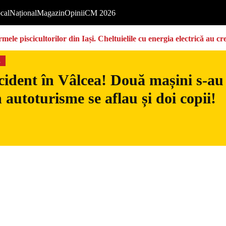
cal
Național
Magazin
Opinii
CM 2026
ermele piscicultorilor din Iași. Cheltuielile cu energia electrică a
s
ident în Vâlcea! Două mașini s-au c
n autoturisme se aflau și doi copii!