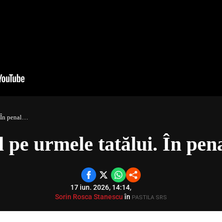
. În penal…
l pe urmele tatălui. În pe
17 iun. 2026, 14:14,
Sorin Rosca Stanescu
în
PASTILA SRS