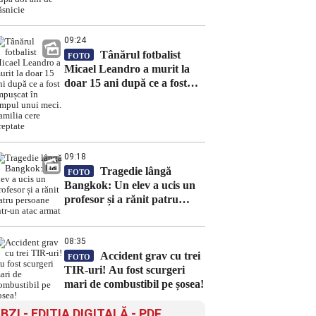
09:24
Tânărul fotbalist
FOTO
Micael Leandro a murit la
doar 15 ani după ce a fost
împușcat în timpul unui meci.
Familia cere dreptate
09:18
Tragedie lângă
FOTO
Bangkok: Un elev a ucis un
profesor și a rănit patru
persoane într-un atac armat
08:35
Accident grav cu trei
FOTO
TIR-uri! Au fost scurgeri
mari de combustibil pe șosea!
BZI - EDITIA DIGITALĂ - PDF