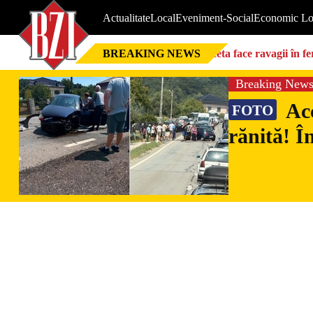
Actualitate
Local
Eveniment-Social
Economic Lo
BREAKING NEWS
Seceta face ravagii în f
foarte mari”
Breaking New
Acc
FOTO
rănită! Î