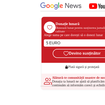
Donație lunară
Donează lunar pentru susținerea jurnal
calitate
Alege suma pe care dorești să o donezi lunar
Devino susținător
Plată sigură și protejată
Alătură-te comunității noastre de sus
Donația ta lunară ne ajută să planificăm 
continuăm să informăm corect și echidis