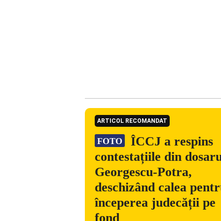
ARTICOL RECOMANDAT
ÎCCJ a respins
FOTO
contestațiile din dosaru
Georgescu-Potra,
deschizând calea pent
începerea judecății pe
fond