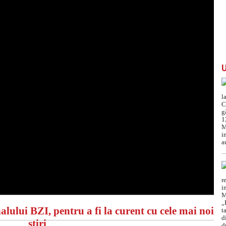
alului BZI, pentru a fi la curent cu cele mai noi
știri