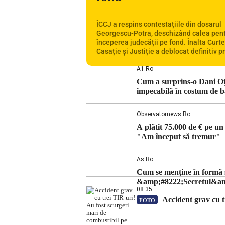
ÎCCJ a respins contestațiile din dosarul
Georgescu-Potra, deschizând calea pen
începerea judecății pe fond. Înalta Curt
Casație și Justiție a deblocat definitiv p
penal în care Călin Georgescu, Horațiu P
alte 20 de persoane sunt acuzați de acți
A1.ro
îndreptate împotriva ordinii constituțion
Cum a surprins-o Dani Oțil
ședința din camera preliminară, judecăto
impecabilă în costum de b
la instanța supremă au […]
Observatornews.ro
A plătit 75.000 de € pe 
"Am început să tremur"
As.ro
Cum se menţine în formă so
&amp;#8222;Secretul&amp;
08:35
Accident grav cu t
FOTO