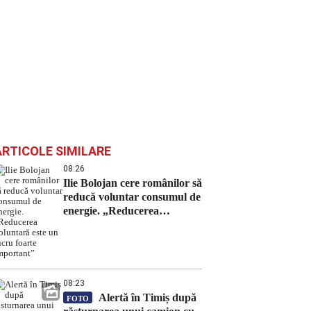
ARTICOLE SIMILARE
08:26
Ilie Bolojan cere românilor să
reducă voluntar consumul de
energie. „Reducerea
voluntară este un lucru
foarte important”
08:23
Alertă în Timiș după
FOTO