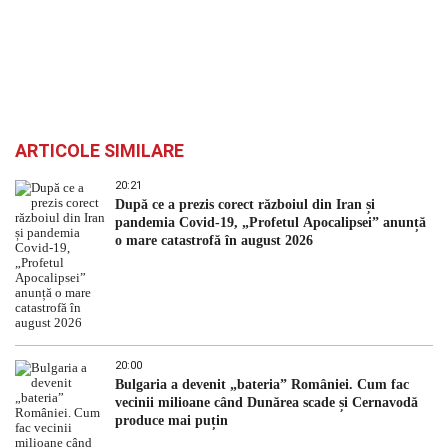
ARTICOLE SIMILARE
20:21
După ce a prezis corect războiul din Iran și
pandemia Covid-19, „Profetul Apocalipsei” anunță
o mare catastrofă în august 2026
20:00
Bulgaria a devenit „bateria” României. Cum fac
vecinii milioane când Dunărea scade și Cernavodă
produce mai puțin