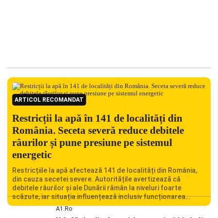
ARTICOL RECOMANDAT
Restricții la apă în 141 de localități din
România. Seceta severă reduce debitele
râurilor și pune presiune pe sistemul
energetic
Restricțiile la apă afectează 141 de localități din România,
din cauza secetei severe. Autoritățile avertizează că
debitele râurilor și ale Dunării rămân la niveluri foarte
scăzute, iar situația influențează inclusiv funcționarea
Centralei Nucleare de la Cernavodă. România se confruntă
A1.ro
cu una dintre cele mai dificile perioade din punct de vedere