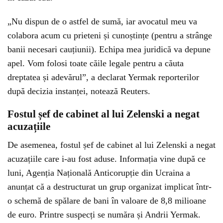
„Nu dispun de o astfel de sumă, iar avocatul meu va
colabora acum cu prieteni și cunoștințe (pentru a strânge
banii necesari cauțiunii). Echipa mea juridică va depune
apel. Vom folosi toate căile legale pentru a căuta
dreptatea și adevărul”, a declarat Yermak reporterilor
după decizia instanței, notează Reuters.
Fostul șef de cabinet al lui Zelenski a negat
acuzațiile
De asemenea, fostul șef de cabinet al lui Zelenski a negat
acuzațiile care i-au fost aduse. Informația vine după ce
luni, Agenția Națională Anticorupție din Ucraina a
anunțat că a destructurat un grup organizat implicat într-
o schemă de spălare de bani în valoare de 8,8 milioane
de euro. Printre suspecți se număra și Andrii Yermak.