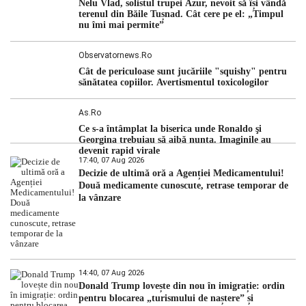
Nelu Vlad, solistul trupei Azur, nevoit să își vândă
hidrologic din ultimii ani. Lipsa […]
terenul din Băile Tușnad. Cât cere pe el: „Timpul
nu îmi mai permite”
Observatornews.ro
Cât de periculoase sunt jucăriile "squishy" pentru
sănătatea copiilor. Avertismentul toxicologilor
As.ro
Ce s-a întâmplat la biserica unde Ronaldo şi
Georgina trebuiau să aibă nunta. Imaginile au
devenit rapid virale
17:40, 07 Aug 2026
Decizie de ultimă oră a Agenției Medicamentului!
Două medicamente cunoscute, retrase temporar de
la vânzare
14:40, 07 Aug 2026
Donald Trump lovește din nou în imigrație: ordin
pentru blocarea „turismului de naștere” și