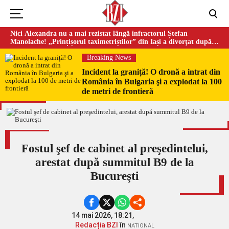
Nici Alexandra nu a mai rezistat lângă infractorul Ștefan
Manolache! „Prințișorul taximetriștilor” din Iași a divorţat după
doi ani de căsnicie
Breaking News
Incident la graniță! O dronă a intrat din
România în Bulgaria şi a explodat la 100
de metri de frontieră
Fostul şef de cabinet al preşedintelui,
arestat după summitul B9 de la
Bucureşti
14 mai 2026, 18:21,
Redacția BZI
în
NATIONAL