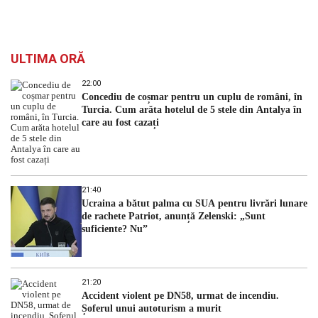
ULTIMA ORĂ
22:00
Concediu de coșmar pentru un cuplu de români, în
Turcia. Cum arăta hotelul de 5 stele din Antalya în
care au fost cazați
21:40
Ucraina a bătut palma cu SUA pentru livrări lunare
de rachete Patriot, anunță Zelenski: „Sunt
suficiente? Nu”
21:20
Accident violent pe DN58, urmat de incendiu.
Șoferul unui autoturism a murit