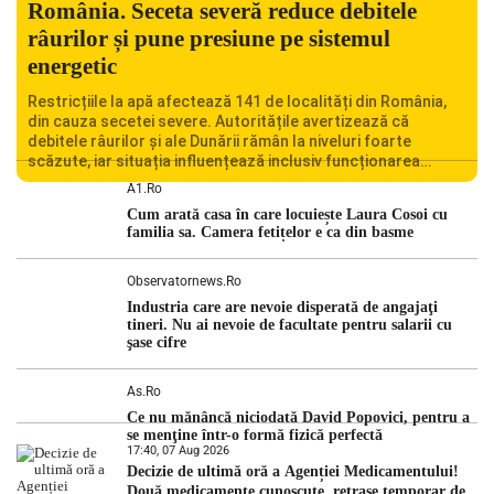
România. Seceta severă reduce debitele
râurilor și pune presiune pe sistemul
energetic
Restricțiile la apă afectează 141 de localități din România,
din cauza secetei severe. Autoritățile avertizează că
debitele râurilor și ale Dunării rămân la niveluri foarte
scăzute, iar situația influențează inclusiv funcționarea
Centralei Nucleare de la Cernavodă. România se confruntă
A1.ro
cu una dintre cele mai dificile perioade din punct de vedere
Cum arată casa în care locuiește Laura Cosoi cu
hidrologic din ultimii ani. Lipsa […]
familia sa. Camera fetițelor e ca din basme
Observatornews.ro
Industria care are nevoie disperată de angajaţi
tineri. Nu ai nevoie de facultate pentru salarii cu
şase cifre
As.ro
Ce nu mănâncă niciodată David Popovici, pentru a
se menţine într-o formă fizică perfectă
17:40, 07 Aug 2026
Decizie de ultimă oră a Agenției Medicamentului!
Două medicamente cunoscute, retrase temporar de