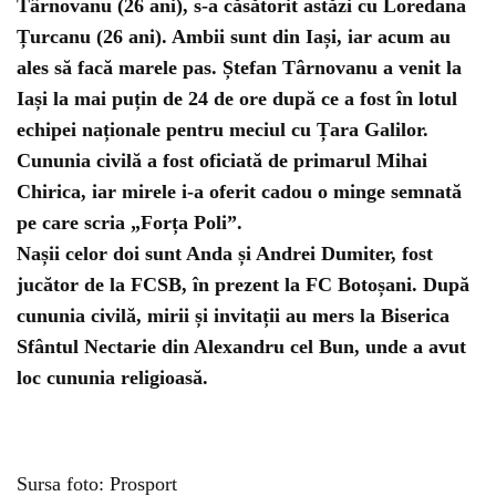
Târnovanu (26 ani), s-a căsătorit astăzi cu Loredana
Țurcanu (26 ani). Ambii sunt din Iași, iar acum au
ales să facă marele pas. Ștefan Târnovanu a venit la
Iași la mai puțin de 24 de ore după ce a fost în lotul
echipei naționale pentru meciul cu Țara Galilor.
Cununia civilă a fost oficiată de primarul Mihai
Chirica, iar mirele i-a oferit cadou o minge semnată
pe care scria „Forța Poli”.
Nașii celor doi sunt Anda și Andrei Dumiter, fost
jucător de la FCSB, în prezent la FC Botoșani. După
cununia civilă, mirii și invitații au mers la Biserica
Sfântul Nectarie din Alexandru cel Bun, unde a avut
loc cununia religioasă.
Sursa foto: Prosport