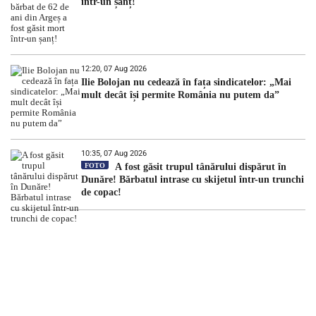
într-un șanț!
12:20, 07 Aug 2026
Ilie Bolojan nu cedează în fața sindicatelor: „Mai
mult decât își permite România nu putem da”
10:35, 07 Aug 2026
FOTO
A fost găsit trupul tânărului dispărut în
Dunăre! Bărbatul intrase cu skijetul într-un trunchi
de copac!