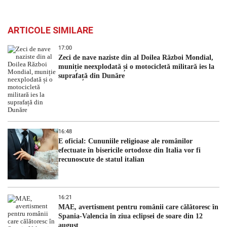
ARTICOLE SIMILARE
17:00
Zeci de nave naziste din al Doilea Război Mondial,
muniție neexplodată și o motocicletă militară ies la
suprafață din Dunăre
16:48
E oficial: Cununiile religioase ale românilor
efectuate în bisericile ortodoxe din Italia vor fi
recunoscute de statul italian
16:21
MAE, avertisment pentru românii care călătoresc în
Spania-Valencia în ziua eclipsei de soare din 12
august