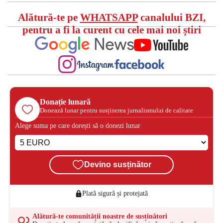
Alătură-te pe
WHATSAPP
canalului BZI,
pentru a fi la curent cu cele mai noi știri
Donație lunară
Donează lunar pentru susținerea jurnalismului de calitate
Alege suma pe care dorești să o donezi lunar
Devino susținător
Plată sigură și protejată
Alătură-te comunității noastre de susținători