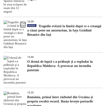
16:09
FOTO
Tragedie evitată la limită după ce o creangă
a căzut peste un autoturism, în fața Grădinii
Botanice din Iași
15:40
O dronă de luptă s-a prăbușit și a explodat în
Republica Moldova: A provocat un incendiu
puternic
15:20
România, prinsă între războiul din Ucraina și
propria recoltă record. Rusia lovește porturile
ucrainene