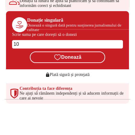
Donația ta lunară ne ajută să planificăm și să continuăm să
informăm corect și echidistant
Donație singulară
Donează o singură dată pentru susținerea jurnalismului de
calitate
Scrie suma pe care dorești să o donezi
Donează
Plată sigură și protejată
Contribuția ta face diferența
Ne ajuți să rămânem independenți și să aducem informații de
care ai nevoie