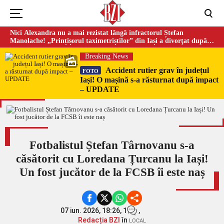
Nici Alexandra nu a mai rezistat lângă infractorul Ștefan
Manolache! „Prințișorul taximetriștilor” din Iași a divorţat după
doi ani de căsnicie
Breaking News
Accident rutier grav în județul
FOTO
Iași! O mașină s-a răsturnat după impact
– UPDATE
Fotbalistul Ștefan Târnovanu s-a
căsătorit cu Loredana Țurcanu la Iași!
Un fost jucător de la FCSB îi este naș
07 iun. 2026, 18:26,
1
,
Redacția BZI
în
LOCAL