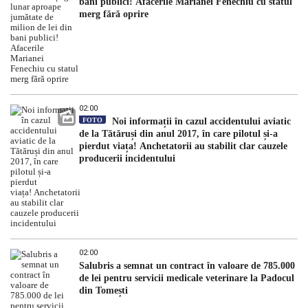
bani publici! Afacerile Marianei Fenechiu cu statul
merg fără oprire
02:00
FOTO
Noi informații în cazul accidentului aviatic
de la Tătăruși din anul 2017, în care pilotul și-a
pierdut viața! Anchetatorii au stabilit clar cauzele
producerii incidentului
02:00
Salubris a semnat un contract în valoare de 785.000
de lei pentru servicii medicale veterinare la Padocul
din Tomești