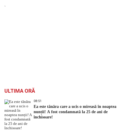
`
ULTIMA ORĂ
08:51
Ea este tânăra care a ucis o mireasă în noaptea
nunții! A fost condamnată la 25 de ani de
închisoare!