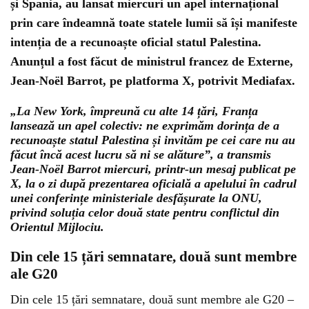
și Spania, au lansat miercuri un apel internațional
prin care îndeamnă toate statele lumii să își manifeste
intenția de a recunoaște oficial statul Palestina.
Anunțul a fost făcut de ministrul francez de Externe,
Jean-Noël Barrot, pe platforma X, potrivit Mediafax.
„La New York, împreună cu alte 14 țări, Franța
lansează un apel colectiv: ne exprimăm dorința de a
recunoaște statul Palestina și invităm pe cei care nu au
făcut încă acest lucru să ni se alăture”, a transmis
Jean-Noël Barrot miercuri, printr-un mesaj publicat pe
X, la o zi după prezentarea oficială a apelului în cadrul
unei conferințe ministeriale desfășurate la ONU,
privind soluția celor două state pentru conflictul din
Orientul Mijlociu.
Din cele 15 țări semnatare, două sunt membre
ale G20
Din cele 15 țări semnatare, două sunt membre ale G20 –