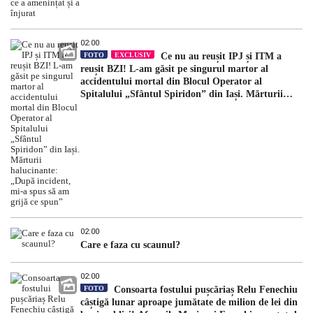
02:00
FOTO
EXCLUSIV
Ce nu au reușit IPJ și ITM a
reușit BZI! L-am găsit pe singurul martor al
accidentului mortal din Blocul Operator al
Spitalului „Sfântul Spiridon” din Iași. Mărturii
halucinante: „După incident, mi-a spus să am grijă
ce spun”
02:00
Care e faza cu scaunul?
02:00
FOTO
Consoarta fostului pușcăriaș Relu Fenechiu
câștigă lunar aproape jumătate de milion de lei din