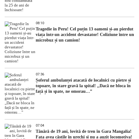
08:10
Tragedie în Peru! Cel puțin 13 oameni și-au pierdut
viața într-un accident devastator! Coliziune între un
microbuz și un camion!
07:36
Șoferul ambulanței atacată de localnici cu pietre și
topoare, în stare gravă la spital! ,,Dacă ne bloca în
față și în spate, ne omorau…”
07:04
Tânără de 19 ani, lovită de tren în Gara Mangalia!
Fata avea căștile în urechi și nu a auzit locomotiva!