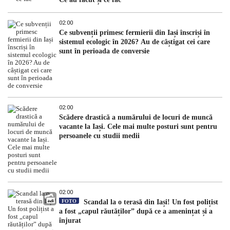
02:00
Ce subvenții primesc fermierii din Iași înscriși în
sistemul ecologic în 2026? Au de câștigat cei care
sunt în perioada de conversie
02:00
Scădere drastică a numărului de locuri de muncă
vacante la Iași. Cele mai multe posturi sunt pentru
persoanele cu studii medii
02:00
FOTO
Scandal la o terasă din Iași! Un fost polițist
a fost „capul răutăților” după ce a amenințat și a
înjurat