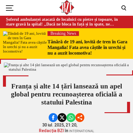
Șoferul ambulanței atacată de localnici cu pietre și topoare, în
stare gravă la spital! ,,Dacă ne bloca în față și în spate, ne
omorau…”
Breaking News
Tânără de 19 ani, lovită de tren în Gara
Mangalia! Fata avea căștile în urechi și
nu a auzit locomotiva!
Franța și alte 14 țări lansează un apel
global pentru recunoașterea oficială a
statului Palestina
30 iul. 2025, 21:20,
Redacția BZI
în
INTERNATIONAL