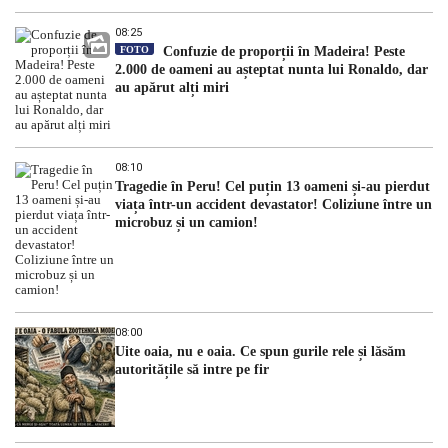
08:25
FOTO
Confuzie de proporții în Madeira! Peste
2.000 de oameni au așteptat nunta lui Ronaldo, dar
au apărut alți miri
08:10
Tragedie în Peru! Cel puțin 13 oameni și-au pierdut
viața într-un accident devastator! Coliziune între un
microbuz și un camion!
08:00
Uite oaia, nu e oaia. Ce spun gurile rele și lăsăm
autoritățile să intre pe fir