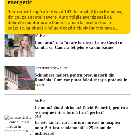
energetic
Restricțiile la apă afectează 141 de localități din România,
din cauza secetei severe. Autoritățile avertizează că
debitele râurilor și ale Dunării rămân la niveluri foarte
scăzute, iar situația influențează inclusiv funcționarea
Centralei Nucleare de la Cernavodă. România se confruntă
A1.ro
cu una dintre cele mai dificile perioade din punct de vedere
Cum arată casa în care locuiește Laura Cosoi cu
hidrologic din ultimii ani. Lipsa […]
familia sa. Camera fetițelor e ca din basme
Observatornews.ro
Schimbare majoră pentru prosumatorii din
România. Cum vor putea folosi energia produsă în
exces
As.ro
Ce nu mănâncă niciodată David Popovici, pentru a
se menţine într-o formă fizică perfectă
08:51
Ea este tânăra care a ucis o mireasă în noaptea
nunții! A fost condamnată la 25 de ani de
închisoare!