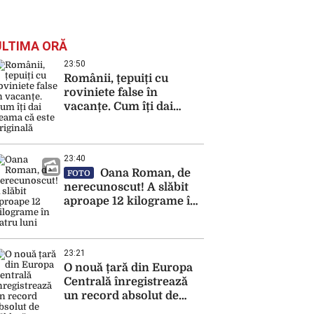
ULTIMA ORĂ
23:50
Românii, țepuiți cu
roviniete false în
vacanțe. Cum îți dai
seama că este originală
23:40
Oana Roman, de
FOTO
nerecunoscut! A slăbit
aproape 12 kilograme în
patru luni
23:21
O nouă țară din Europa
Centrală înregistrează
un record absolut de
căldură