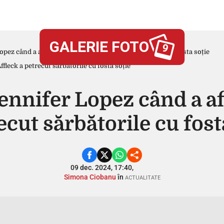
GALERIE FOTO
9
pez când a aflat că Ben Affleck a petrecut sărbătorile cu fosta soție
ennifer Lopez când a af
ecut sărbătorile cu fost
09 dec. 2024, 17:40,
Simona Ciobanu
în
ACTUALITATE