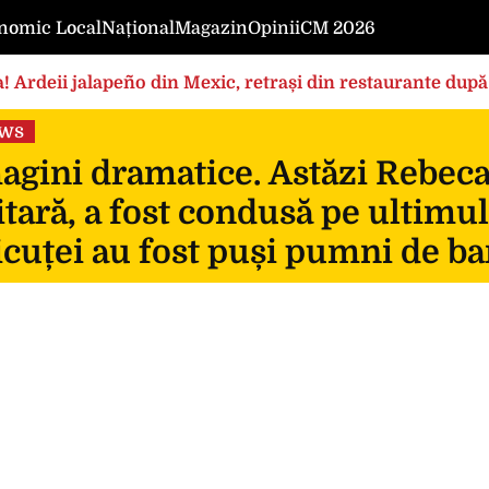
nomic Local
Național
Magazin
Opinii
CM 2026
! Ardeii jalapeño din Mexic, retrași din restaurante după
ews
gini dramatice. Astăzi Rebeca, 
itară, a fost condusă pe ultimul
icuței au fost puși pumni de ba