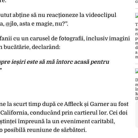
re.
utut abține să nu reacționeze la videoclipul
 @jlo, asta e magie, nu?”.
anii cu un carusel de fotografii, inclusiv imagini
în bucătărie, declarând:
 ieșiri este să mă întorc acasă pentru
”
ne la scurt timp după ce Affleck și Garner au fost
alifornia, conducând prin cartierul lor. Cei doi
tinței împreună la un eveniment caritabil,
o posibilă reuniune de sărbători.