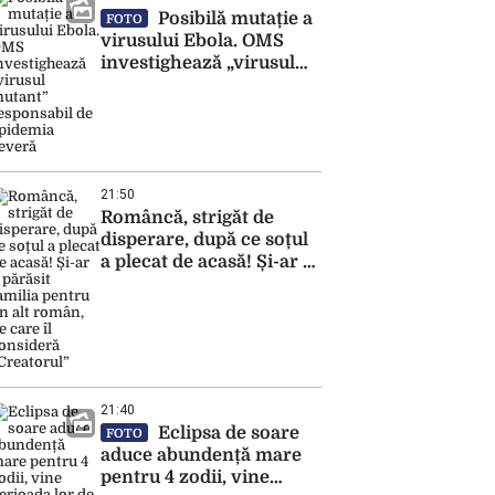
Posibilă mutație a
FOTO
virusului Ebola. OMS
investighează „virusul
mutant” responsabil de
epidemia severă
21:50
Româncă, strigăt de
disperare, după ce soțul
a plecat de acasă! Și-ar fi
părăsit familia pentru un
alt român, pe care îl
consideră “Creatorul”
21:40
Eclipsa de soare
FOTO
aduce abundență mare
pentru 4 zodii, vine