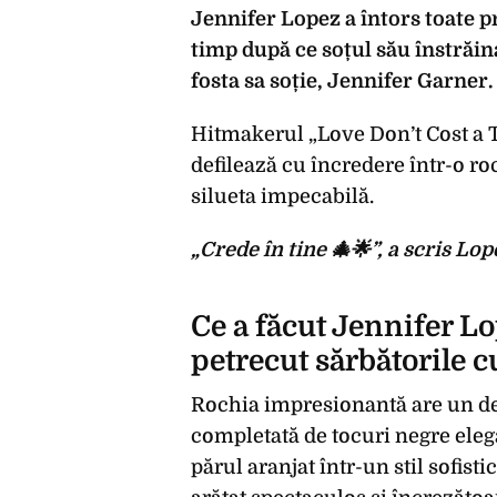
Jennifer Lopez a întors toate pr
timp după ce soțul său înstrăin
fosta sa soție, Jennifer Garner.
Hitmakerul „Love Don’t Cost a T
defilează cu încredere într-o ro
silueta impecabilă.
„Crede în tine 🎄🌟”, a scris Lop
Ce a făcut Jennifer Lo
petrecut sărbătorile 
Rochia impresionantă are un dec
completată de tocuri negre elega
părul aranjat într-un stil sofisti