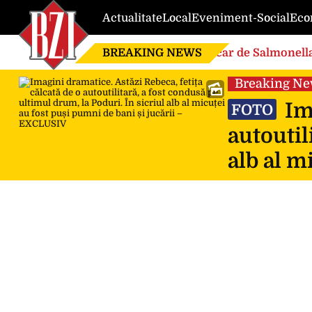
Actualitate
Local
Eveniment-Social
Eco
BREAKING NEWS
Focar de Salmonella
Breaking N
Ima
FOTO
autoutil
alb al m