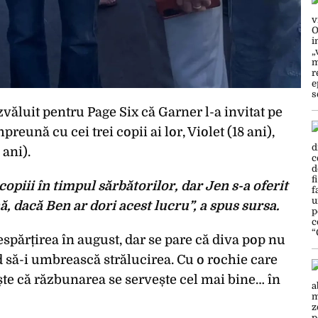
văluit pentru Page Six că Garner l-a invitat pe
reună cu cei trei copii ai lor, Violet (18 ani),
 ani).
copiii în timpul sărbătorilor, dar Jen s-a oferit
 dacă Ben ar dori acest lucru”, a spus sursa.
espărțirea în august, dar se pare că diva pop nu
d să-i umbrească strălucirea. Cu o rochie care
ște că răzbunarea se servește cel mai bine… în