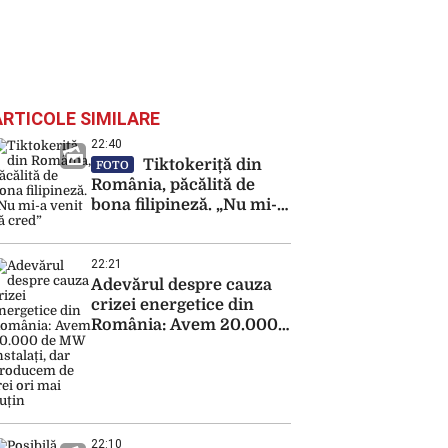
ARTICOLE SIMILARE
22:40
Tiktokeriță din
FOTO
România, păcălită de
bona filipineză. „Nu mi-a
venit să cred”
22:21
Adevărul despre cauza
crizei energetice din
România: Avem 20.000
de MW instalați, dar
producem de trei ori mai
puțin
22:10