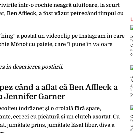
ivirile într-o rochie neagră uluitoare, la scurt
at, Ben Affleck, a fost văzut petrecând timpul cu
hing” a postat un videoclip pe Instagram în care
chie Mônot cu paiete, care îi pune în valoare
ez în descrierea postării.
pez când a aflat că Ben Affleck a
cu Jennifer Garner
olteu îndrăzneț și o croială fără spate,
nte, cercei cu picătură și un clutch asortat. Cu
cat, jumătate prins, jumătate lăsat liber, diva a