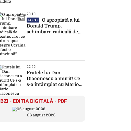
23:10
O apropiată a lui
FOTO
Donald Trump,
schimbare radicală de
poziție: „Tot ce mi s-a
spus despre Ucraina a
fost o minciună”
22:50
Fratele lui Dan
Diaconescu a murit! Ce
s-a întâmplat cu Mario
Diaconescu
BZI - EDITIA DIGITALĂ - PDF
06 august 2026