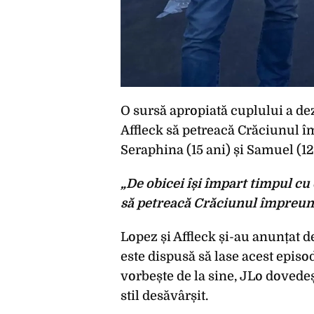
O sursă apropiată cuplului a dez
Affleck să petreacă Crăciunul împ
Seraphina (15 ani) și Samuel (12
„De obicei își împart timpul cu 
să petreacă Crăciunul împreună,
Lopez și Affleck și-au anunțat d
este dispusă să lase acest episo
vorbește de la sine, JLo dovede
stil desăvârșit.