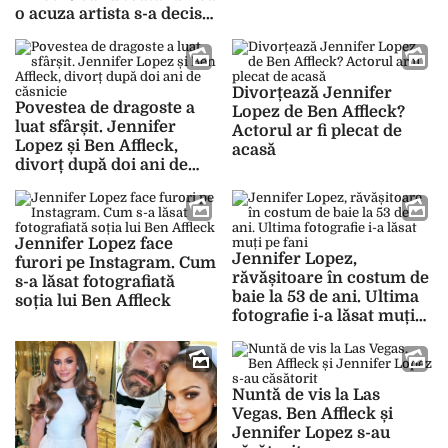
o acuza artista s-a decis
să rupă tăcerea
Divorțează Jennifer
Povestea de dragoste a
Lopez de Ben Affleck?
luat sfârșit. Jennifer
Actorul ar fi plecat de
Lopez și Ben Affleck,
acasă
divorț după doi ani de
căsnicie
Jennifer Lopez face
Jennifer Lopez,
furori pe Instagram. Cum
răvășitoare în costum de
s-a lăsat fotografiată
baie la 53 de ani. Ultima
soția lui Ben Affleck
fotografie i-a lăsat muți
pe fani
Nuntă de vis la Las
Vegas. Ben Affleck și
Jennifer Lopez s-au