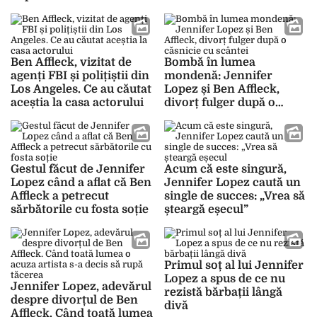
cucerire a actorului
furat atenția
Ben Affleck, vizitat de
Bombă în lumea
agenți FBI și polițiștii din
mondenă: Jennifer
Los Angeles. Ce au căutat
Lopez și Ben Affleck,
aceștia la casa actorului
divorț fulger după o
căsnicie cu scântei
Gestul făcut de Jennifer
Acum că este singură,
Lopez când a aflat că Ben
Jennifer Lopez caută un
Affleck a petrecut
single de succes: „Vrea să
sărbătorile cu fosta soție
șteargă eșecul”
Primul soț al lui Jennifer
Lopez a spus de ce nu
Jennifer Lopez, adevărul
rezistă bărbații lângă
despre divorțul de Ben
divă
Affleck. Când toată lumea