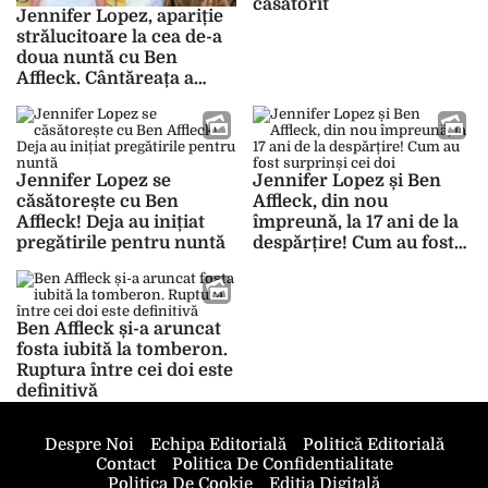
căsătorit
Jennifer Lopez, apariție
strălucitoare la cea de-a
doua nuntă cu Ben
Affleck. Cântăreața a
purtat o rochie semnată
Ralph Lauren
Jennifer Lopez se
Jennifer Lopez și Ben
căsătorește cu Ben
Affleck, din nou
Affleck! Deja au inițiat
împreună, la 17 ani de la
pregătirile pentru nuntă
despărțire! Cum au fost
surprinși cei doi
Ben Affleck și-a aruncat
fosta iubită la tomberon.
Ruptura între cei doi este
definitivă
Despre Noi
Echipa Editorială
Politică Editorială
Contact
Politica De Confidentialitate
Politica De Cookie
Ediția Digitală