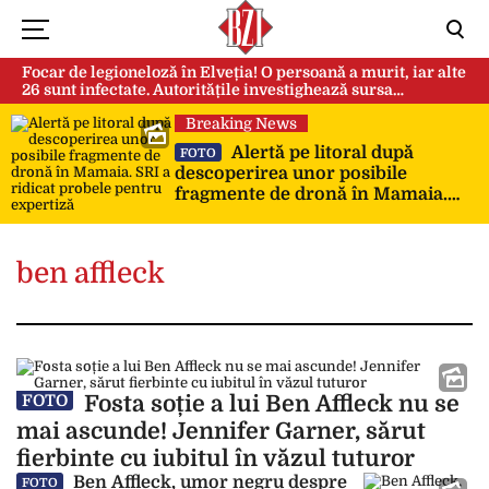
Focar de legioneloză în Elveția! O persoană a murit, iar alte
26 sunt infectate. Autoritățile investighează sursa
contaminării
Breaking News
Alertă pe litoral după
FOTO
descoperirea unor posibile
fragmente de dronă în Mamaia.
SRI a ridicat probele pentru
expertiză
ben affleck
Fosta soție a lui Ben Affleck nu se
FOTO
mai ascunde! Jennifer Garner, sărut
fierbinte cu iubitul în văzul tuturor
Ben Affleck, umor negru despre
FOTO