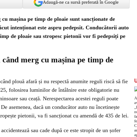
Adaugă-ne ca sursă preferată în Google
g cu mașina pe timp de ploaie sunt sancționate de
făcut intenționat este aspru pedepsit. Conducătorii auto
imp de ploaie sau stropesc pietonii vor fi pedepsiți pe
ci când merg cu mașina pe timp de
când plouă afară și nu respectă anumite reguli riscă să fie
, folosirea luminilor de întâlnire este obligatorie nu
 ninsoare sau ceață. Nerespectarea acestei reguli poate
. De asemenea, dacă un conducător auto nu încetinește
tropește pietonii, va fi sancționat cu amendă de 435 de lei.
e accidentează sau cade după ce este stropit de un șofer