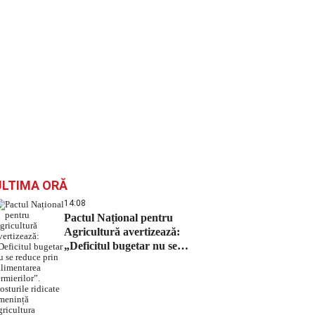
ULTIMA ORĂ
14:08
Pactul Național pentru
Agricultură avertizează:
„Deficitul bugetar nu se
reduce prin falimentarea
fermierilor”. Costurile
ridicate amenință agricultura
românească