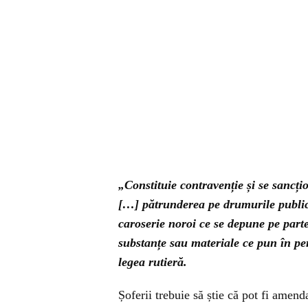
„Constituie contravenție și se sancț
[…] pătrunderea pe drumurile public
caroserie noroi ce se depune pe part
substanțe sau materiale ce pun în peri
legea rutieră.
Șoferii trebuie să știe că pot fi amend