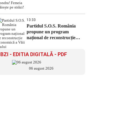
străzi!
13:33
Partidul S.O.S. România
propune un program
național de reconstrucție
economică a Văii Jiului
BZI - EDITIA DIGITALĂ - PDF
06 august 2026