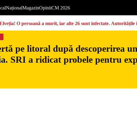
cal
Național
Magazin
Opinii
CM 2026
Elveția! O persoană a murit, iar alte 26 sunt infectate. Autoritățil
s
rtă pe litoral după descoperirea u
. SRI a ridicat probele pentru exp