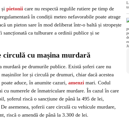
, și
pietonii
care nu respectă regulile rutiere pe timp de
eregulamentară în condiții meteo nefavorabile poate atrage
ă un pieton sare în mod deliberat într-o baltă și stropește
i sancționată ca tulburare a ordinii publice și se
re circulă cu mașina murdară
na murdară pe drumurile publice. Există șoferi care nu
 mașinilor lor și circulă pe drumuri, chiar dacă acestea
e poate aduce, în anumite cazuri,
amenzi
mari. Codul
ui cu numerele de înmatriculare murdare. În cazul în care
il, șoferul riscă o sancțiune de până la 495 de lei,
De asemenea, șoferii care circulă cu vehicule murdare,
nt, riscă o amendă de până la 3.300 de lei.