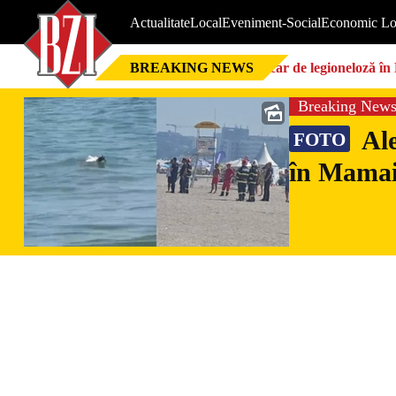
Actualitate
Local
Eveniment-Social
Economic Lo
BREAKING NEWS
Focar de legioneloză în 
Breaking New
Ale
FOTO
în Mamaia