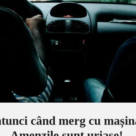
 atunci când merg cu mașin
Amenzile sunt uriașe!