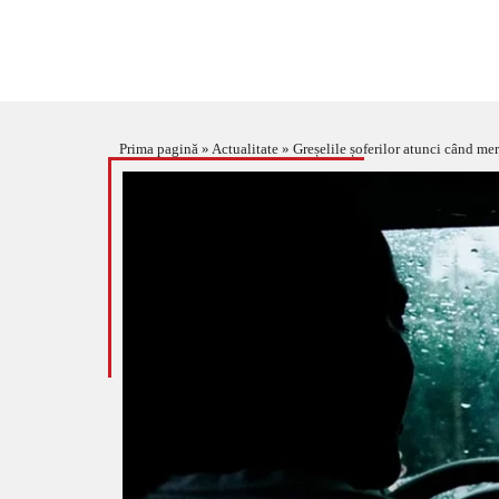
Prima pagină
»
Actualitate
»
Greșelile șoferilor atunci când me