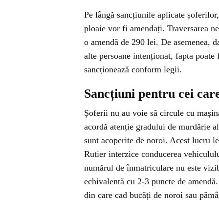
Pe lângă sancțiunile aplicate șoferilor
ploaie vor fi amendați. Traversarea n
o amendă de 290 lei. De asemenea, dac
alte persoane intenționat, fapta poate f
sancționează conform legii.
Sancțiuni pentru cei ca
Șoferii nu au voie să circule cu mași
acordă atenție gradului de murdărie al
sunt acoperite de noroi. Acest lucru l
Rutier interzice conducerea vehiculul
numărul de înmatriculare nu este vizib
echivalentă cu 2-3 puncte de amendă. 
din care cad bucăți de noroi sau pămâ