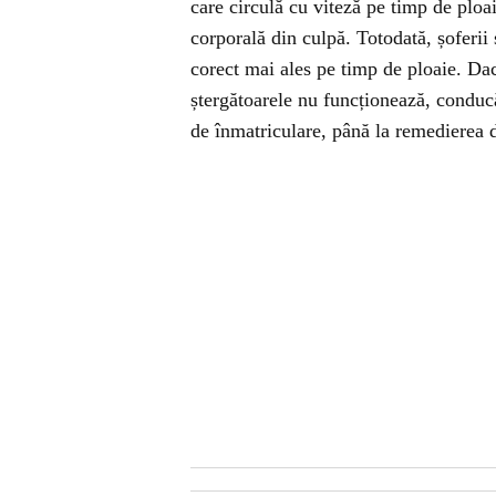
care circulă cu viteză pe timp de ploa
corporală din culpă. Totodată, șoferii 
corect mai ales pe timp de ploaie. Dacă
ștergătoarele nu funcționează, conducă
de înmatriculare, până la remedierea d