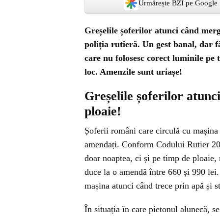
Urmărește BZI pe Google
Greșelile șoferilor atunci când mer
poliția rutieră. Un gest banal, dar 
care nu folosesc corect luminile pe t
loc. Amenzile sunt uriașe!
Greșelile șoferilor atun
ploaie!
Șoferii români care circulă cu mașina 
amendați. Conform Codului Rutier 2025
doar noaptea, ci și pe timp de ploaie,
duce la o amendă între 660 și 990 lei
mașina atunci când trece prin apă și s
În situația în care pietonul alunecă, s