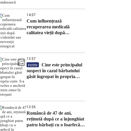
14:07
Cum influențează
recuperarea medicală
calitatea vieții după
accidentări sau intervenții
chirurgical
13:57
Cine este principalul
FOTO
suspect în cazul bărbatului
găsit îngropat în propria
curte. S-a deschis o anchetă
pentru omor în Botoșani
13:55
Româncă de 47 de ani,
reținută după ce a înjunghiat
patru bărbați cu o foarfecă în
Londra! Femeia trăiește pe