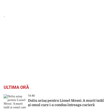
`
ULTIMA ORĂ
16:40
Doliu uriaș pentru Lionel Messi: A murit tatăl
și omul care i-a condus întreaga carieră