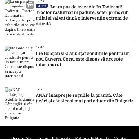
12:59
FOTO
La un pas de tragedie în Todirești!
Tractor răsturnat în pădure, șofer prins sub
utilaj și salvat după o intervenție extrem de
dificilă
12:40
Ilie Bolojan și-a anunțat condițiile pentru un
nou Guvern. Ce nu este dispus să accepte
interimarul
12:21
ANAF înăsprește regulile la graniță. Câte
țigări și cât alcool mai poți aduce din Bulgaria
Despre Noi
Echipa Editorială
Politică Editorială
Contact