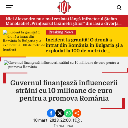
Nici Alexandra nu a mai rezistat lângă infractorul Ștefan
Manolache! „Prințișorul taximetriștilor” din Iași a divorţat
după doi ani de căsnicie
Breaking News
Incident la graniță! O dronă a
intrat din România în Bulgaria şi a
explodat la 100 de metri de
frontieră
Guvernul finanțează influencerii
străini cu 10 milioane de euro
pentru a promova România
10 mart. 2023, 22:00,
1
,
în
NATIONAL