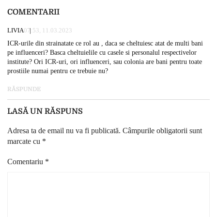
COMENTARII
LIVIA
07:53, 11.03.2023
ICR-urile din strainatate ce rol au , daca se cheltuiesc atat de multi bani
pe influenceri? Basca cheltuielile cu casele si personalul respectivelor
institute? Ori ICR-uri, ori influenceri, sau colonia are bani pentru toate
prostiile numai pentru ce trebuie nu?
RĂSPUNDE
LASĂ UN RĂSPUNS
Adresa ta de email nu va fi publicată.
Câmpurile obligatorii sunt
marcate cu
*
Comentariu
*