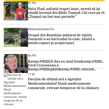
Centralei Nucleare de la Cernavodă. România se confruntă
A1.ro
cu una dintre cele mai dificile perioade din punct de vedere
Nelu Vlad, solistul trupei Azur, nevoit să își
hidrologic din ultimii ani. Lipsa […]
vândă terenul din Băile Tușnad. Cât cere pe el:
„Timpul nu îmi mai permite”
Observatornews.ro
Oraşul din România măturat de vijelie.
Oamenii s-au baricadat în case, vântul a
smuls copaci şi acoperişuri
As.ro
&amp;#8222;Îi dau eu unul bun&amp;#8221;.
Gică Craioveanu a
&amp;#8222;găsit&amp;#8221; atacant
pentru FCSB. Propunere directă pentru Gigi
17:40
Becali
Decizie de ultimă oră a Agenției
Medicamentului! Două medicamente
cunoscute, retrase temporar de la vânzare