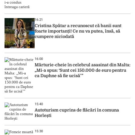
16:21
Cristina Spătar a recunoscut că banii sunt
foarte importanți! Ce nu va putea, însă, să
cumpere niciodată
16:00
Mărturie-cheie în celebrul asasinat din Malta:
„Mi-a spus: ‘Sunt cei 150.000 de euro pentru
ca Daphne să fie ucisă’”
15:40
Autoturism cuprins de flăcări în comuna
Horlești
15:30