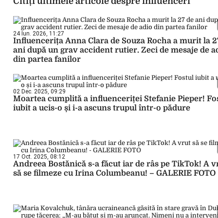
Citiți ultimele articole despre influenceri
24 Iun. 2026, 11:27
Influencerița Anna Clara de Souza Rocha a murit la 2
ani după un grav accident rutier. Zeci de mesaje de a
din partea fanilor
02 Dec. 2025, 09:29
Moartea cumplită a influenceriței Stefanie Pieper! Fo
iubit a ucis-o și i-a ascuns trupul într-o pădure
17 Oct. 2025, 08:12
Andreea Bostănică s-a făcut iar de râs pe TikTok! A v
să se filmeze cu Irina Columbeanu! – GALERIE FOTO