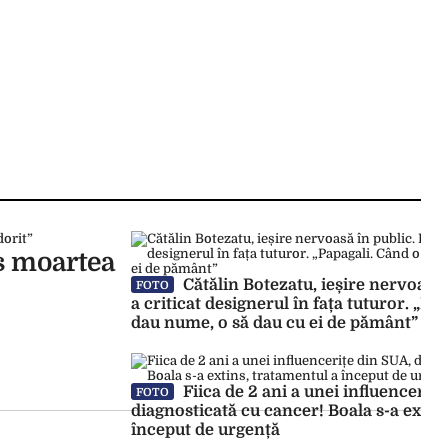
s moartea
Cătălin Botezatu, ieșire nervoasă 
FOTO
a criticat designerul în fața tuturor. „Pa
dau nume, o să dau cu ei de pământ”
Fiica de 2 ani a unei influencerițe
FOTO
diagnosticată cu cancer! Boala s-a extin
început de urgență