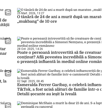
25 Mart. 2026, 13:27
O tânără de 24 de ani a murit după un maraton
l de
„mukbang” de 10 ore
ității
etar
28 Oct. 2025, 14:26
Poate o persoană introvertită să fie creatoare d
unar
conținut? Află povestea incredibilă a Simonei 
o prezență influentă în mediul online românes
, la
02 Sept. 2025, 08:45
Esmeralda Ferrer Garibay, o celebră influenceri
TikTok, a fost ucisă alături de familie într-o ca
Detalii șocante au ieșit la iveală