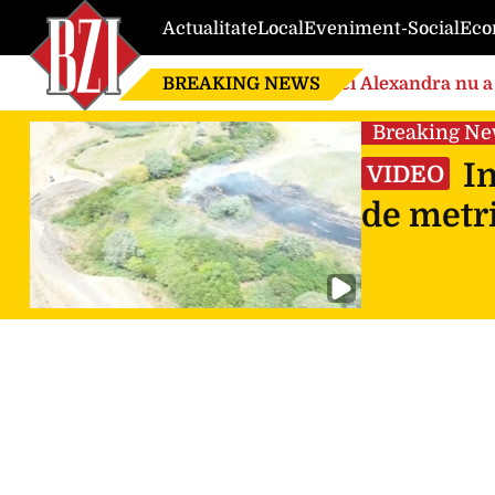
Actualitate
Local
Eveniment-Social
Eco
BREAKING NEWS
Nici Alexandra nu a 
de căsnicie
Breaking N
In
VIDEO
de metri