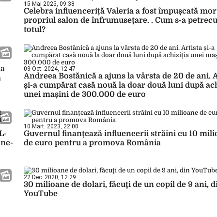
15 Mai 2025, 09:38
Celebra influenceriță Valeria a fost împușcată mort
propriul salon de înfrumusețare. . Cum s-a petrecu
totul?
 a
03 Oct. 2024, 12:47
Andreea Bostănică a ajuns la vârsta de 20 de ani. A
a
și-a cumpărat casă nouă la doar două luni după ach
unei mașini de 300.000 de euro
10 Mart. 2023, 22:00
L-
Guvernul finanțează influencerii străini cu 10 mil
 ne-
de euro pentru a promova România
22 Dec. 2020, 12:29
30 milioane de dolari, făcuţi de un copil de 9 ani, d
YouTube