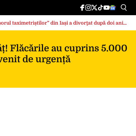
rul taximetriștilor” din Iași a divorţat după doi ani
ț! Flăcările au cuprins 5.000
rvenit de urgență