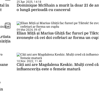
25 Apr. 2025, 14:18
al în
Dominique McShain a murit la doar 21 de ani. S-
t
o lungă perioadă cu cancerul
09 Mai 2024, 09:47
Elian Miță și Marius Ghiță fac furori pe Tiktok! 
rtista
zvonește că cei doi cofetari ar forma un cuplu
iziția
10 Nov. 2022, 11:40
ioane
Câți ani are Magdalena Keskic. Mulți cred că
influencerița este o femeie matură
in