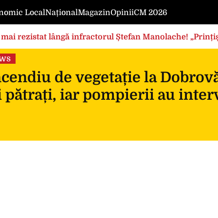
nomic Local
Național
Magazin
Opinii
CM 2026
mai rezistat lângă infractorul Ștefan Manolache! „Prințișo
ews
cendiu de vegetație la Dobrovă
 pătrați, iar pompierii au inte