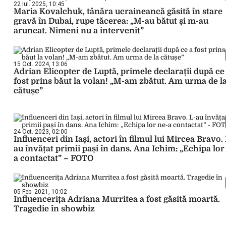
22 Iul. 2025, 10:45
Maria Kovalchuk, tânăra ucraineancă găsită în stare
gravă în Dubai, rupe tăcerea: „M-au bătut și m-au
aruncat. Nimeni nu a intervenit”
15 Oct. 2024, 13:06
Adrian Elicopter de Luptă, primele declarații după ce
fost prins băut la volan! „M-am zbătut. Am urma de l
cătușe”
24 Oct. 2023, 02:00
Influenceri din Iași, actori în filmul lui Mircea Bravo. 
au învățat primii pași în dans. Ana Ichim: „Echipa lor
a contactat” – FOTO
05 Feb. 2021, 10:02
Influencerița Adriana Murritea a fost găsită moartă.
Tragedie în showbiz