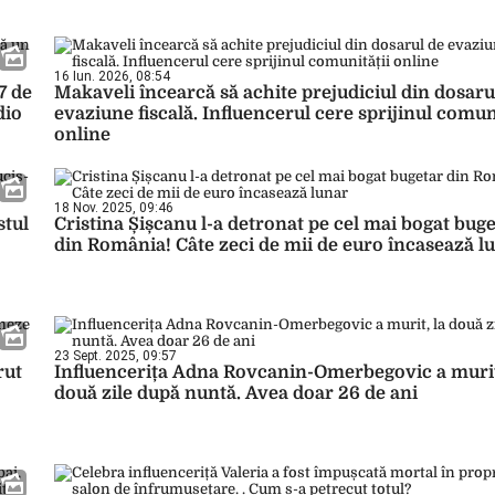
16 Iun. 2026, 08:54
7 de
Makaveli încearcă să achite prejudiciul din dosaru
dio
evaziune fiscală. Influencerul cere sprijinul comun
online
18 Nov. 2025, 09:46
stul
Cristina Șișcanu l-a detronat pe cel mai bogat bug
din România! Câte zeci de mii de euro încasează l
23 Sept. 2025, 09:57
rut
Influencerița Adna Rovcanin-Omerbegovic a murit
două zile după nuntă. Avea doar 26 de ani