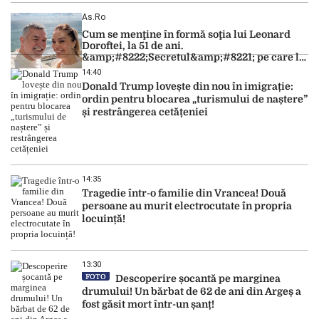
As.ro
Cum se menţine în formă soţia lui Leonard
Doroftei, la 51 de ani.
&amp;#8222;Secretul&amp;#8221; pe care l-a
dezvăluit
14:40
Donald Trump lovește din nou în imigrație:
ordin pentru blocarea „turismului de naștere”
și restrângerea cetățeniei
14:35
Tragedie într-o familie din Vrancea! Două
persoane au murit electrocutate în propria
locuință!
13:30
FOTO
Descoperire șocantă pe marginea
drumului! Un bărbat de 62 de ani din Argeș a
fost găsit mort într-un șanț!