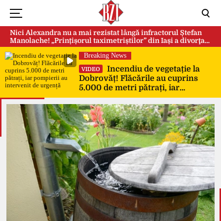
Nici Alexandra nu a mai rezistat lângă infractorul Ștefan
Manolache! „Prințișorul taximetriștilor” din Iași a divorţat
după doi ani de căsnicie
Breaking News
Incendiu de vegetație la
VIDEO
Dobrovăț! Flăcările au cuprins
5.000 de metri pătrați, iar
pompierii au intervenit de urgență