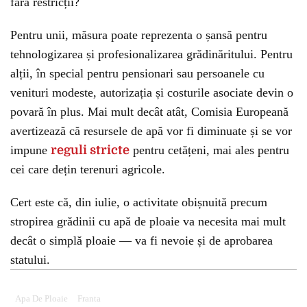
fără restricții?
Pentru unii, măsura poate reprezenta o șansă pentru
tehnologizarea și profesionalizarea grădinăritului. Pentru
alții, în special pentru pensionari sau persoanele cu
venituri modeste, autorizația și costurile asociate devin o
povară în plus. Mai mult decât atât, Comisia Europeană
avertizează că resursele de apă vor fi diminuate și se vor
impune
reguli stricte
pentru cetățeni, mai ales pentru
cei care dețin terenuri agricole.
Cert este că, din iulie, o activitate obișnuită precum
stropirea grădinii cu apă de ploaie va necesita mai mult
decât o simplă ploaie — va fi nevoie și de aprobarea
statului.
Apa De Ploaie
Franta