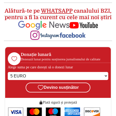
Alătură-te pe
WHATSAPP
canalului BZI,
pentru a fi la curent cu cele mai noi știri
Donație lunară
Donează lunar pentru susținerea jurnalismului de calitate
Alege suma pe care dorești să o donezi lunar
Devino susținător
Plată sigură și protejată