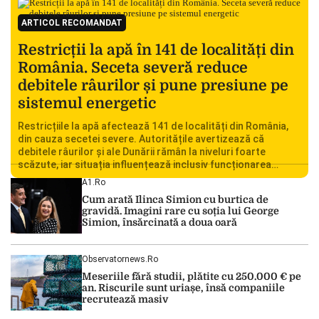
ARTICOL RECOMANDAT
Restricții la apă în 141 de localități din
România. Seceta severă reduce
debitele râurilor și pune presiune pe
sistemul energetic
Restricțiile la apă afectează 141 de localități din România,
din cauza secetei severe. Autoritățile avertizează că
debitele râurilor și ale Dunării rămân la niveluri foarte
scăzute, iar situația influențează inclusiv funcționarea
Centralei Nucleare de la Cernavodă. România se confruntă
A1.ro
cu una dintre cele mai dificile perioade din punct de vedere
Cum arată Ilinca Simion cu burtica de
hidrologic din ultimii ani. Lipsa […]
gravidă. Imagini rare cu soția lui George
Simion, însărcinată a doua oară
Observatornews.ro
Meseriile fără studii, plătite cu 250.000 € pe
an. Riscurile sunt uriașe, însă companiile
recrutează masiv