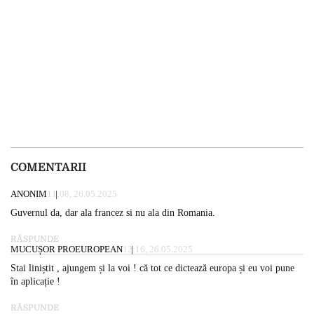
COMENTARII
ANONIM
11:08, 26.05.2025
Guvernul da, dar ala francez si nu ala din Romania.
RĂSPUNDE
MUCUȘOR PROEUROPEAN
12:16, 26.05.2025
Stai liniștit , ajungem și la voi ! că tot ce dictează europa și eu voi pune
în aplicație !
RĂSPUNDE