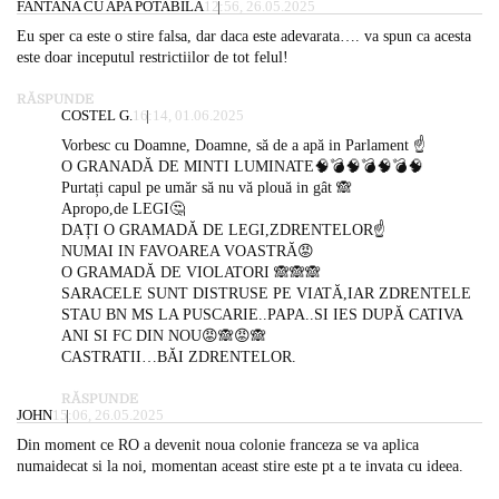
FANTANA CU APA POTABILA
12:56, 26.05.2025
Eu sper ca este o stire falsa, dar daca este adevarata…. va spun ca acesta
este doar inceputul restrictiilor de tot felul!
RĂSPUNDE
COSTEL G.
16:14, 01.06.2025
Vorbesc cu Doamne, Doamne, să de a apă in Parlament ☝️
O GRANADĂ DE MINTI LUMINATE🧠💣🧠💣🧠💣🧠
Purtați capul pe umăr să nu vă plouă in gât 🙈
Apropo,de LEGI🤔
DAȚI O GRAMADĂ DE LEGI,ZDRENTELOR☝️
NUMAI IN FAVOAREA VOASTRĂ😡
O GRAMADĂ DE VIOLATORI 🙈🙈🙈
SARACELE SUNT DISTRUSE PE VIATĂ,IAR ZDRENTELE
STAU BN MS LA PUSCARIE..PAPA..SI IES DUPĂ CATIVA
ANI SI FC DIN NOU😡🙈😡🙈
CASTRATII…BĂI ZDRENTELOR.
RĂSPUNDE
JOHN
15:06, 26.05.2025
Din moment ce RO a devenit noua colonie franceza se va aplica
numaidecat si la noi, momentan aceast stire este pt a te invata cu ideea.