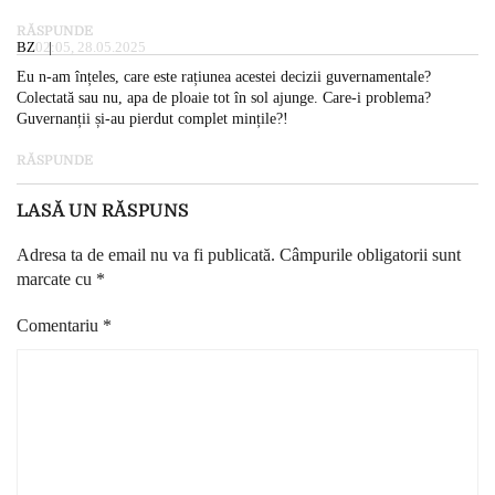
RĂSPUNDE
BZ
02:05, 28.05.2025
Eu n-am înțeles, care este rațiunea acestei decizii guvernamentale?
Colectată sau nu, apa de ploaie tot în sol ajunge. Care-i problema?
Guvernanții și-au pierdut complet mințile?!
RĂSPUNDE
LASĂ UN RĂSPUNS
Adresa ta de email nu va fi publicată.
Câmpurile obligatorii sunt
marcate cu
*
Comentariu
*