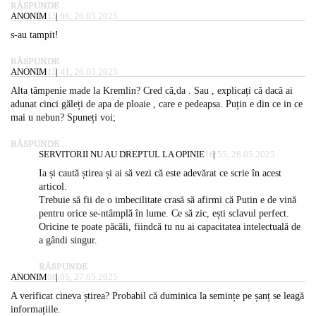
RĂSPUNDE
ANONIM
15:06, 26.05.2025
s-au tampit!
RĂSPUNDE
ANONIM
15:41, 26.05.2025
Alta tâmpenie made la Kremlin? Cred că,da . Sau , explicați că dacă ai
adunat cinci găleți de apa de ploaie , care e pedeapsa. Puțin e din ce in ce
mai u nebun? Spuneți voi;
RĂSPUNDE
SERVITORII NU AU DREPTUL LA OPINIE
16:55, 26.05.2025
Ia și caută știrea și ai să vezi că este adevărat ce scrie în acest
articol.
Trebuie să fii de o imbecilitate crasă să afirmi că Putin e de vină
pentru orice se-ntâmplă în lume. Ce să zic, ești sclavul perfect.
Oricine te poate păcăli, fiindcă tu nu ai capacitatea intelectuală de
a gândi singur.
RĂSPUNDE
ANONIM
08:05, 27.05.2025
A verificat cineva știrea? Probabil că duminica la semințe pe șanț se leagă
informațiile.