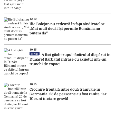
12:20
Ilie Bolojan nu cedează în fața sindicatelor:
„Mai mult decât își permite România nu
putem da”
10:35
FOTO
A fost găsit trupul tânărului dispărut în
Dunăre! Bărbatul intrase cu skijetul într-un
trunchi de copac!
10:25
Ciocnire frontală între două tramvaie în
Germania! 25 de persoane au fost rănite, iar
10 sunt în stare gravă!