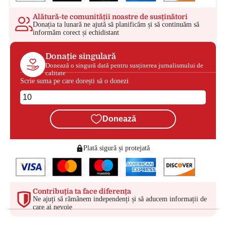
Alătură-te comunității noastre de susținători
Donația ta lunară ne ajută să planificăm și să continuăm să
informăm corect și echidistant
Donație singulară
Donează o singură dată pentru susținerea jurnalismului de
calitate
Scrie suma pe care dorești să o donezi
Donează
Plată sigură și protejată
Contribuția ta face diferența
Ne ajuți să rămânem independenți și să aducem informații de
care ai nevoie