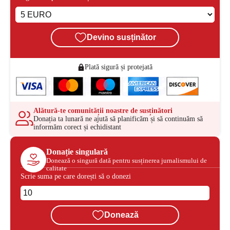
Devino susținător
Plată sigură și protejată
Alătură-te comunității noastre de susținători
Donația ta lunară ne ajută să planificăm și să continuăm să
informăm corect și echidistant
Donație singulară
Donează o singură dată pentru susținerea jurnalismului de
calitate
Scrie suma pe care dorești să o donezi
Donează