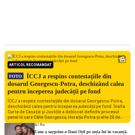
ARTICOL RECOMANDAT
ÎCCJ a respins contestațiile din
FOTO
dosarul Georgescu-Potra, deschizând calea
pentru începerea judecății pe fond
ÎCCJ a respins contestațiile din dosarul Georgescu-Potra,
deschizând calea pentru începerea judecății pe fond. Înalta
Curte de Casație și Justiție a deblocat definitiv procesul
penal în care Călin Georgescu, Horațiu Potra și alte 20 de
persoane sunt acuzați de acțiuni îndreptate împotriva
A1.ro
ordinii constituționale. În ședința din camera preliminară,
Cum a surprins-o Dani Oțil pe soția lui în vacanță.
judecătorii de la instanța supremă au […]