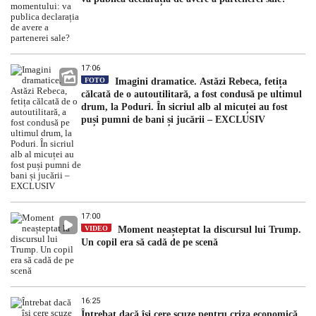
17:06
FOTO
Imagini dramatice. Astăzi Rebeca, fetița
călcată de o autoutilitară, a fost condusă pe ultimul
drum, la Poduri. În sicriul alb al micuței au fost
puși pumni de bani și jucării – EXCLUSIV
17:00
VIDEO
Moment neașteptat la discursul lui Trump.
Un copil era să cadă de pe scenă
16:25
Întrebat dacă își cere scuze pentru criza economică,