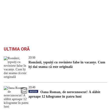
ULTIMA ORĂ
23:50
Românii, țepuiți cu roviniete false în vacanțe. Cum
îți dai seama că este originală
23:40
FOTO
Oana Roman, de nerecunoscut! A slăbit
aproape 12 kilograme în patru luni