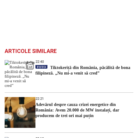
ARTICOLE SIMILARE
22:40
FOTO
Tiktokeriță din România, păcălită de bona
filipineză. „Nu mi-a venit să cred”
22:21
Adevărul despre cauza crizei energetice din
România: Avem 20.000 de MW instalați, dar
producem de trei ori mai puțin