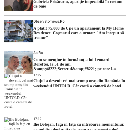
Gabriela Prisăcariu, apariție impecabilă în costum
de baie
Observatornews.ro
A plătit 75.000 de € pe un apartament la My Home
Residence. Coşmarul care a urmat: "Am început să
tremur"
As.ro
Cum se menţine în formă soţia lui Leonard
Doroftei, la 51 de ani.
&amp;#8222;Secretul&amp;#8221; pe care l-a
dezvăluit
17:22
Clujul a devenit cel mai scump oraș din România în
weekendul UNTOLD. Cât costă o cameră de hotel
17:19
Ilie Bolojan, față în față cu întrebarea momentului:
va publica declarația de avere a partenerei sale?