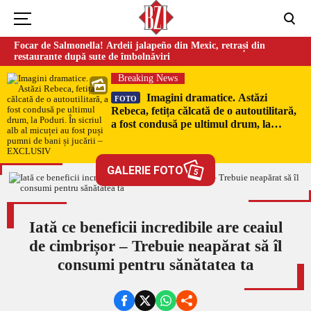
Focar de Salmonella! Ardeii jalapeño din Mexic, retrași din
restaurante după sute de îmbolnăviri
Breaking News
Imagini dramatice. Astăzi
FOTO
Rebeca, fetița călcată de o autoutilitară,
a fost condusă pe ultimul drum, la
Poduri. În sicriul alb al micuței au fost
puși pumni de bani și jucării –
EXCLUSIV
GALERIE FOTO
5
Iată ce beneficii incredibile are ceaiul
de cimbrișor – Trebuie neapărat să îl
consumi pentru sănătatea ta