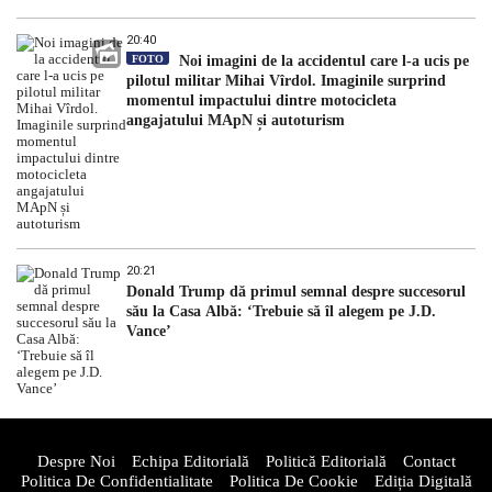
20:40
FOTO
Noi imagini de la accidentul care l-a ucis pe
pilotul militar Mihai Vîrdol. Imaginile surprind
momentul impactului dintre motocicleta
angajatului MApN și autoturism
20:21
Donald Trump dă primul semnal despre succesorul
său la Casa Albă: ‘Trebuie să îl alegem pe J.D.
Vance’
Despre Noi
Echipa Editorială
Politică Editorială
Contact
Politica De Confidentialitate
Politica De Cookie
Ediția Digitală