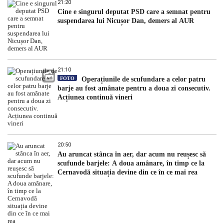
21:20
Cine e singurul deputat PSD care a semnat pentru
suspendarea lui Nicușor Dan, demers al AUR
21:10
FOTO
Operațiunile de scufundare a celor patru
barje au fost amânate pentru a doua zi consecutiv.
Acțiunea continuă vineri
20:50
Au aruncat stânca în aer, dar acum nu reușesc să
scufunde barjele: A doua amânare, în timp ce la
Cernavodă situația devine din ce în ce mai rea