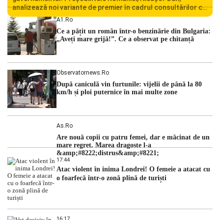
analizează noi variante de premier în cadrul consultărilor cu
liderii politici. Ciprian Ciucu vorbește despre scenariul unui
A1.ro
guvern tehnocrat și despre posibilitatea a două cabinete
Ce a pățit un român într-o benzinărie din Bulgaria:
succesive. Nicușor Dan analizează noi variante de premier
„Aveți mare grijă!”. Ce a observat pe chitanță
România traversează […]
Observatornews.ro
După caniculă vin furtunile: vijelii de până la 80
km/h și ploi puternice în mai multe zone
As.ro
Are nouă copii cu patru femei, dar e măcinat de un
mare regret. Marea dragoste l-a
&amp;#8222;distrus&amp;#8221;
17:44
Atac violent în inima Londrei! O femeie a atacat cu
o foarfecă într-o zonă plină de turiști
16:17