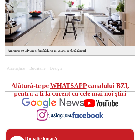
Armonios se privește și bucătăria cu un aspect pe două rânduri
Amenajare
Bucatarie
Design
Alătură-te pe
WHATSAPP
canalului BZI,
pentru a fi la curent cu cele mai noi știri
Donație lunară