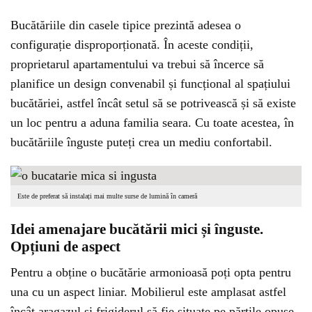
Bucătăriile din casele tipice prezintă adesea o
configurație disproporționată. În aceste condiții,
proprietarul apartamentului va trebui să încerce să
planifice un design convenabil și funcțional al spațiului
bucătăriei, astfel încât setul să se potrivească și să existe
un loc pentru a aduna familia seara. Cu toate acestea, în
bucătăriile înguste puteți crea un mediu confortabil.
Este de preferat să instalați mai multe surse de lumină în cameră
Idei amenajare bucătării mici și înguste.
Opțiuni de aspect
Pentru a obține o bucătărie armonioasă poți opta pentru
una cu un aspect liniar. Mobilierul este amplasat astfel
încât aragazul și frigiderul să fie situate pe părțile opuse