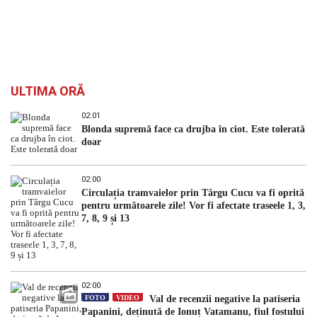
ULTIMA ORĂ
02:01
Blonda supremă face ca drujba în ciot. Este tolerată
doar
02:00
Circulația tramvaielor prin Târgu Cucu va fi oprită
pentru următoarele zile! Vor fi afectate traseele 1, 3,
7, 8, 9 și 13
02:00
FOTO
VIDEO
Val de recenzii negative la patiseria
Papanini, deținută de Ionuț Vatamanu, fiul fostului