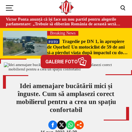
Victor Ponta anunță că își face un nou partid pentru alegerile
parlamentare: „Trebuie să eliberăm România de această sectă
globalistă”
Breaking News
Tragedie pe DN 1, în apropiere
FOTO
de Oșorhei! Un motociclist de 59 de ani
și-a pierdut viața după impactul cu două
mașini!
GALERIE FOTO
4
Idei amenajare bucătării mici și
înguste. Cum să amplasezi corect
mobilierul pentru a crea un spațiu
confortabil