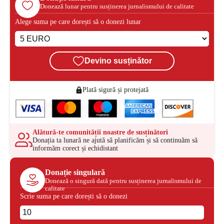
Donează lunar pentru susținerea jurnalismului de calitate
Alege suma pe care dorești să o donezi lunar
Devino susținător
Plată sigură și protejată
Alătură-te comunității noastre de susținători
Donația ta lunară ne ajută să planificăm și să continuăm să
informăm corect și echidistant
Donație singulară
Donează o singură dată pentru susținerea jurnalismului de
calitate
Scrie suma pe care dorești să o donezi