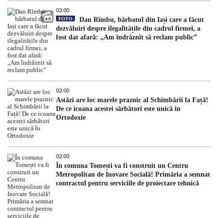
02:00
FOTO
Dan Rîmbu, bărbatul din Iași care a făcut
dezvăluiri despre ilegalitățile din cadrul firmei, a
fost dat afară: „Am îndrăznit să reclam public”
02:00
Astăzi are loc marele praznic al Schimbării la Față!
De ce icoana acestei sărbători este unică în
Ortodoxie
02:00
În comuna Tomești va fi construit un Centru
Metropolitan de Inovare Socială! Primăria a semnat
contractul pentru serviciile de proiectare tehnică