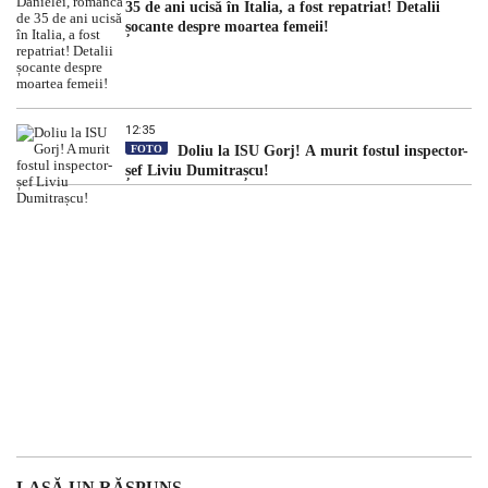
35 de ani ucisă în Italia, a fost repatriat! Detalii
șocante despre moartea femeii!
12:35
FOTO
Doliu la ISU Gorj! A murit fostul inspector-
șef Liviu Dumitrașcu!
LASĂ UN RĂSPUNS