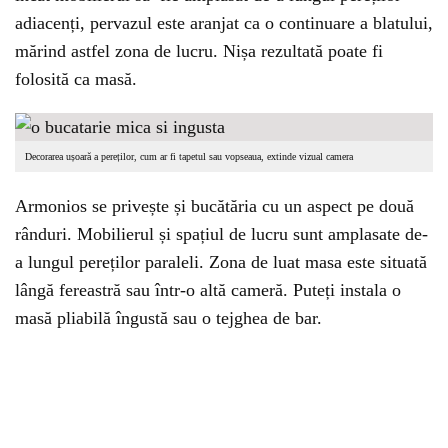
adiacenți, pervazul este aranjat ca o continuare a blatului,
mărind astfel zona de lucru. Nișa rezultată poate fi
folosită ca masă.
Decorarea ușoară a pereților, cum ar fi tapetul sau vopseaua, extinde vizual camera
Armonios se privește și bucătăria cu un aspect pe două
rânduri. Mobilierul și spațiul de lucru sunt amplasate de-
a lungul pereților paraleli. Zona de luat masa este situată
lângă fereastră sau într-o altă cameră. Puteți instala o
masă pliabilă îngustă sau o tejghea de bar.