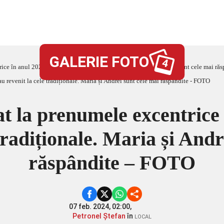
GALERIE FOTO
4
ice în anul 2023 și au revenit la cele tradiționale. Maria și Andrei sunt cele mai r
at la prenumele excentrice 
 tradiționale. Maria și Andr
răspândite – FOTO
07 feb. 2024, 02:00,
Petronel Ștefan
în
LOCAL