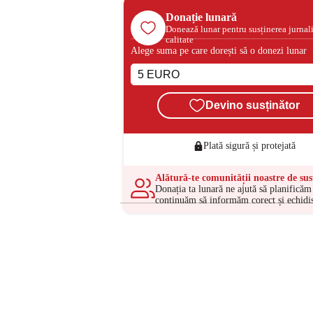
Donație lunară
Donează lunar pentru susținerea jurnal
calitate
Alege suma pe care dorești să o donezi lunar
Devino susținător
Plată sigură și protejată
Alătură-te comunității noastre de sus
Donația ta lunară ne ajută să planificăm 
continuăm să informăm corect și echidis