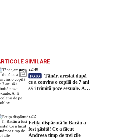
ARTICOLE SIMILARE
22:40
Tânăr, arestat după
FOTO
ce a convins o copilă de 7 ani
să-i trimită poze sexuale. Ar
fi racolat-o de pe Roblox
22:21
Fetița dispărută în Bacău a
fost găsită! Ce a făcut
Andreea timp de trei zile