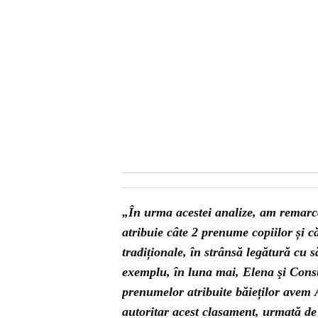
„În urma acestei analize, am remarcat
atribuie câte 2 prenume copiilor și c
tradiționale, în strânsă legătură cu 
exemplu, în luna mai, Elena şi Const
prenumelor atribuite băieților avem 
autoritar acest clasament, urmată de