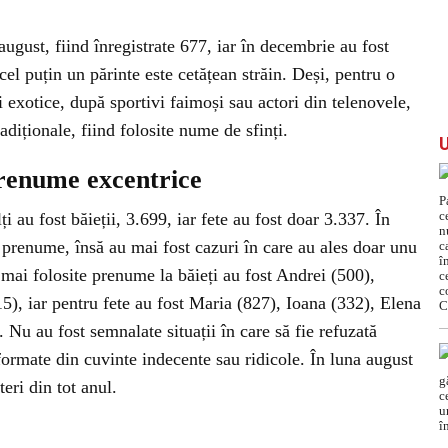
ugust, fiind înregistrate 677, iar în decembrie au fost
cel puțin un părinte este cetățean străin. Deși, pentru o
 exotice, după sportivi faimoși sau actori din telenovele,
adiționale, fiind folosite nume de sfinți.
prenume excentrice
i au fost băieții, 3.699, iar fete au fost doar 3.337. În
 prenume, însă au mai fost cazuri în care au ales doar unu
e mai folosite prenume la băieți au fost Andrei (500),
5), iar pentru fete au fost Maria (827), Ioana (332), Elena
 Nu au fost semnalate situații în care să fie refuzată
ormate din cuvinte indecente sau ridicole. În luna august
eri din tot anul.