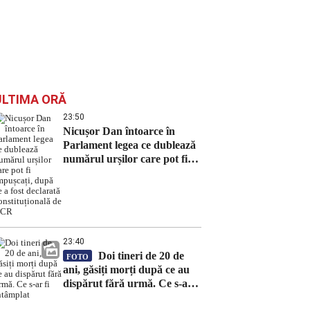
ULTIMA ORĂ
23:50
Nicușor Dan întoarce în
Parlament legea ce dublează
numărul urșilor care pot fi
împușcați, după ce a fost
declarată constituțională de
CCR
23:40
Doi tineri de 20 de
FOTO
ani, găsiți morți după ce au
dispărut fără urmă. Ce s-ar fi
întâmplat