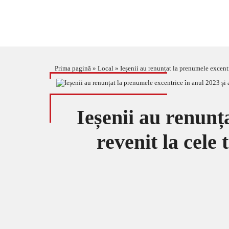
Prima pagină
»
Local
»
Ieșenii au renunțat la prenumele excentr
Ieșenii au renunț
revenit la cele