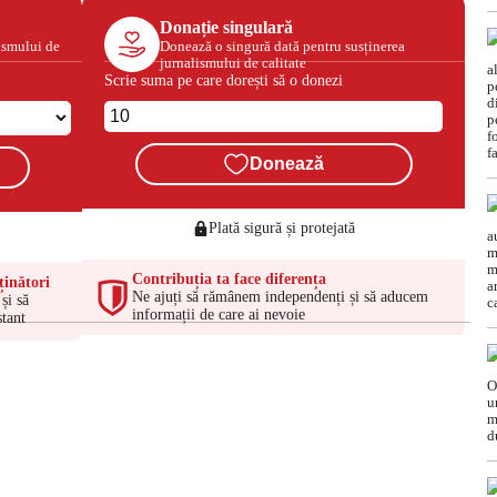
Donație singulară
ismului de
Donează o singură dată pentru susținerea
jurnalismului de calitate
Scrie suma pe care dorești să o donezi
Donează
Plată sigură și protejată
Contribuția ta face diferența
ținători
Ne ajuți să rămânem independenți și să aducem
și să
informații de care ai nevoie
tant