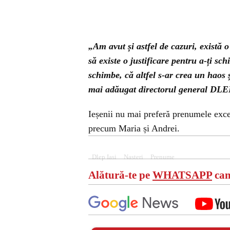
„Am avut și astfel de cazuri, există
să existe o justificare pentru a-ți s
schimbe, că altfel s-ar crea un haos ș
mai adăugat directorul general DLEP
Ieșenii nu mai preferă prenumele excent
precum Maria și Andrei.
Dlep Iasi
Nasteri
Prenume
Alătură-te pe
WHATSAPP
can