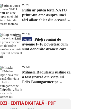
23:21
Putin ar putea testa NATO
printr-un atac asupra unei
țări aliate chiar din această
toamnă
23:10
Piloți români de
FOTO
avioane F-16 povestesc cum
sunt doborâte dronele care
intră în spațiul aerian al țării
22:50
Mihaela Rădulescu susține că
a fost ștearsă din viața lui
Felix Baumgartner pe
Wikipedia: „Fix la un an de
la moartea lui”
BZI - EDITIA DIGITALĂ - PDF