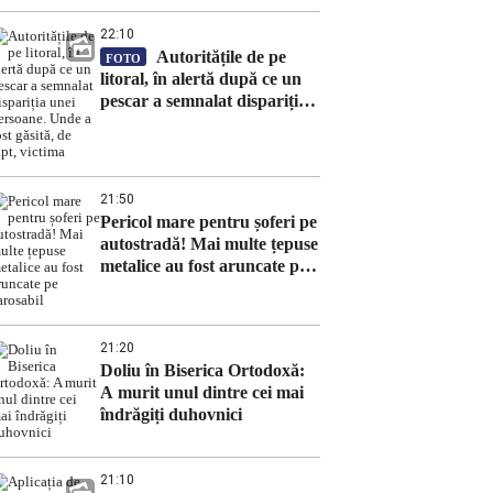
22:10
Autoritățile de pe
FOTO
litoral, în alertă după ce un
pescar a semnalat dispariția
unei persoane. Unde a fost
găsită, de fapt, victima
21:50
Pericol mare pentru șoferi pe
autostradă! Mai multe țepuse
metalice au fost aruncate pe
carosabil
21:20
Doliu în Biserica Ortodoxă:
A murit unul dintre cei mai
îndrăgiți duhovnici
21:10