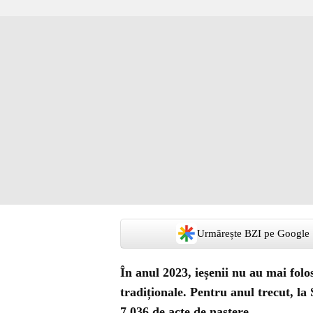
Urmărește BZI pe Google
În anul 2023, ieșenii nu au mai folo
tradiționale. Pentru anul trecut, la 
7.036 de acte de naștere