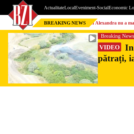
Actualitate
Local
Eveniment-Social
Economic Lo
BREAKING NEWS
Nici Alexandra nu a mai 
Breaking New
In
VIDEO
pătrați, 