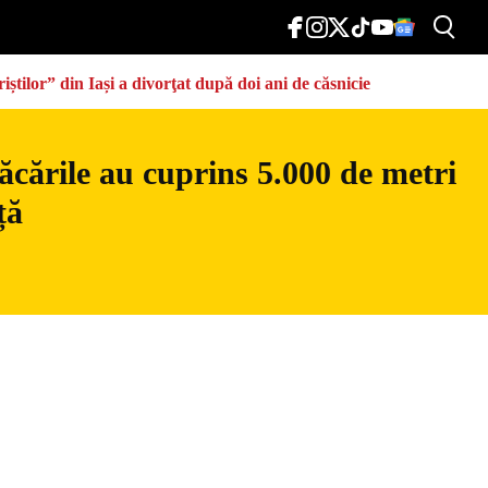
știlor” din Iași a divorţat după doi ani de căsnicie
ăcările au cuprins 5.000 de metri
ță