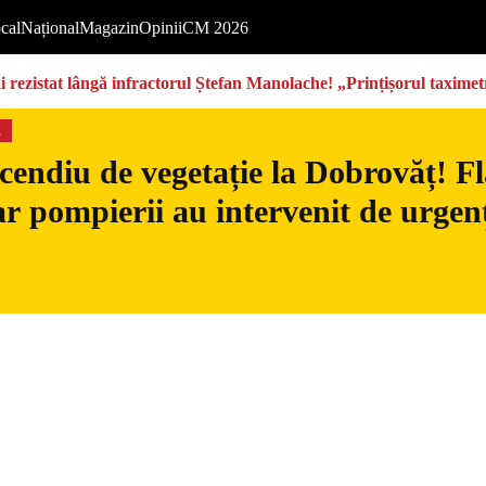
cal
Național
Magazin
Opinii
CM 2026
rezistat lângă infractorul Ștefan Manolache! „Prințișorul taximetri
s
cendiu de vegetație la Dobrovăț! Fl
iar pompierii au intervenit de urgen