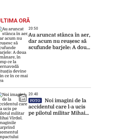
ULTIMA ORĂ
20:50
Au aruncat stânca în aer,
dar acum nu reușesc să
scufunde barjele: A doua
amânare, în timp ce la
Cernavodă situația
devine din ce în ce mai
rea
20:40
Noi imagini de la
FOTO
accidentul care l-a ucis
pe pilotul militar Mihai
Vîrdol. Imaginile
surprind momentul
impactului dintre
motocicleta angajatului