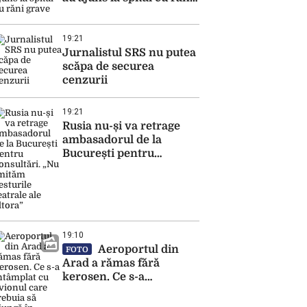
grave
19:21
Jurnalistul SRS nu putea
scăpa de securea
cenzurii
19:21
Rusia nu-și va retrage
ambasadorul de la
București pentru
consultări. „Nu imităm
gesturile teatrale ale
altora”
19:10
Aeroportul din
FOTO
Arad a rămas fără
kerosen. Ce s-a
întâmplat cu avionul
care trebuia să ajungă în