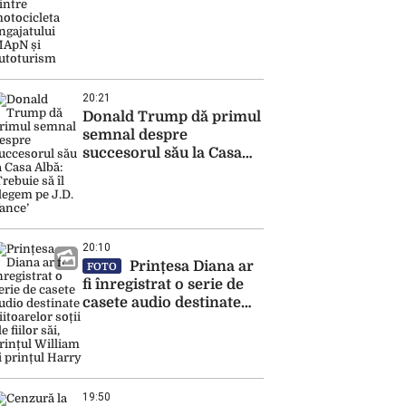
MApN și autoturism
20:21
Donald Trump dă primul
semnal despre
succesorul său la Casa
Albă: ‘Trebuie să îl
alegem pe J.D. Vance’
20:10
Prințesa Diana ar
FOTO
fi înregistrat o serie de
casete audio destinate
viitoarelor soții ale fiilor
săi, prințul William și
prințul Harry
19:50