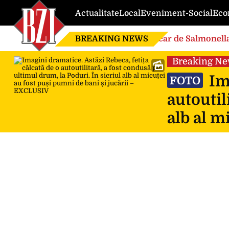
Actualitate
Local
Eveniment-Social
Eco
BREAKING NEWS
Focar de Salmonella
Breaking N
Ima
FOTO
autoutil
alb al m