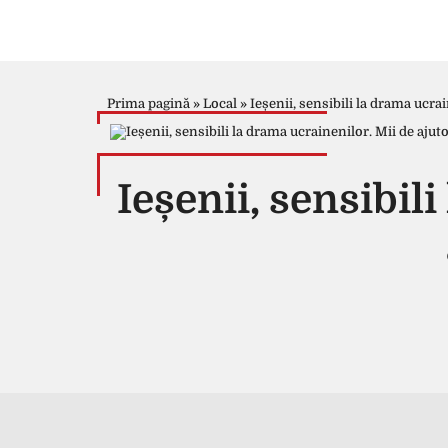
Prima pagină
»
Local
»
Ieșenii, sensibili la drama ucrai
Ieșenii, sensibil