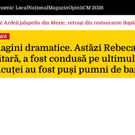
nomic Local
Național
Magazin
Opinii
CM 2026
! Ardeii jalapeño din Mexic, retrași din restaurante după
ews
gini dramatice. Astăzi Rebeca, 
itară, a fost condusă pe ultimul
icuței au fost puși pumni de ba