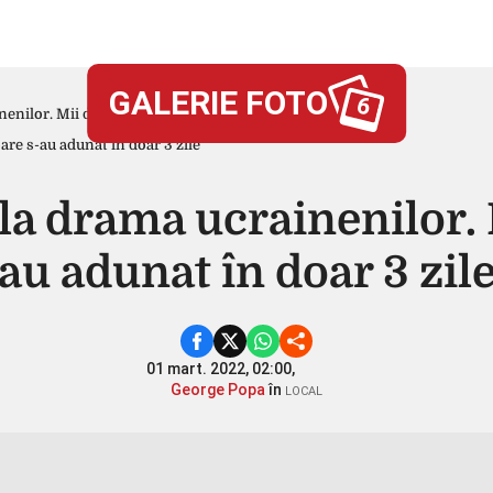
GALERIE FOTO
6
nenilor. Mii de ajutoare s-au adunat în doar 3 zile
i la drama ucrainenilor. 
au adunat în doar 3 zil
01 mart. 2022, 02:00,
George Popa
în
LOCAL