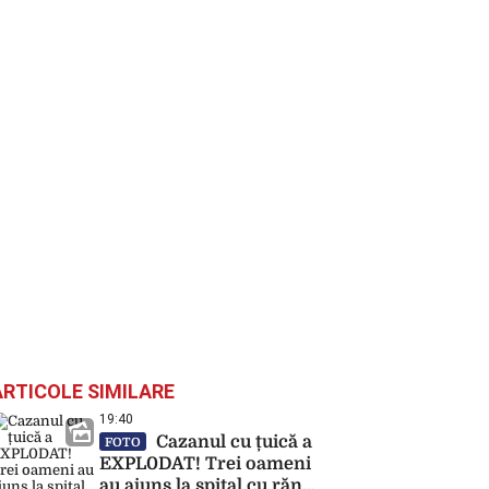
ARTICOLE SIMILARE
19:40
Cazanul cu țuică a
FOTO
EXPL0DAT! Trei oameni
au ajuns la spital cu răni