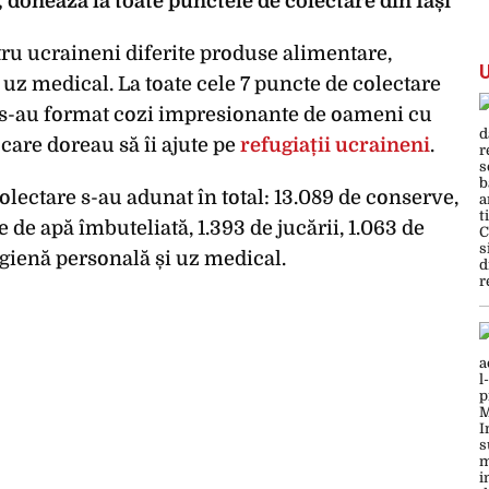
 donează la toate punctele de colectare din Iași
ru ucraineni diferite produse alimentare,
uz medical. La toate cele 7 puncte de colectare
i s-au format cozi impresionante de oameni cu
 care doreau să îi ajute pe
refugiații ucraineni
.
colectare s-au adunat în total: 13.089 de conserve,
e de apă îmbuteliată, 1.393 de jucării, 1.063 de
igienă personală și uz medical.