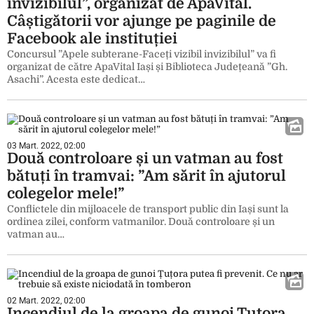
invizibilul”, organizat de ApaVital.
Câștigătorii vor ajunge pe paginile de
Facebook ale instituției
Concursul ”Apele subterane-Faceți vizibil invizibilul” va fi
organizat de către ApaVital Iași și Biblioteca Județeană ”Gh.
Asachi”. Acesta este dedicat…
03 Mart. 2022, 02:00
Două controloare și un vatman au fost
bătuți în tramvai: ”Am sărit în ajutorul
colegelor mele!”
Conflictele din mijloacele de transport public din Iași sunt la
ordinea zilei, conform vatmanilor. Două controloare și un
vatman au…
02 Mart. 2022, 02:00
Incendiul de la groapa de gunoi Țuțora