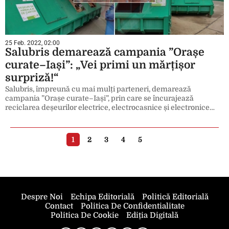
25 Feb. 2022, 02:00
Salubris demarează campania ”Orașe
curate–Iași”: „Vei primi un mărțișor
surpriză!“
Salubris, împreună cu mai mulți parteneri, demarează
campania ”Orașe curate–Iași”, prin care se încurajează
reciclarea deșeurilor electrice, electrocasnice și electronice…
1
2
3
4
5
Despre Noi
Echipa Editorială
Politică Editorială
Contact
Politica De Confidentialitate
Politica De Cookie
Ediția Digitală