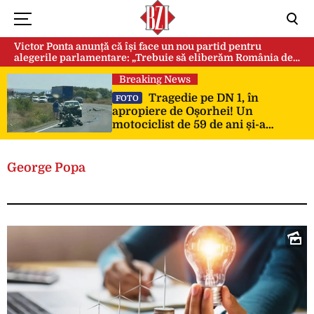
Victor Ponta anunță că își face un nou partid pentru
alegerile parlamentare: „Trebuie să eliberăm România de
această sectă globalistă”
Breaking News
Tragedie pe DN 1, în
FOTO
apropiere de Oșorhei! Un
motociclist de 59 de ani și-a
pierdut viața după impactul cu
două mașini!
George Popa