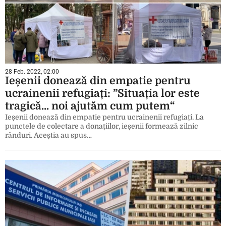
28 Feb. 2022, 02:00
Ieșenii donează din empatie pentru
ucrainenii refugiați: ”Situația lor este
tragică… noi ajutăm cum putem“
Ieșenii donează din empatie pentru ucrainenii refugiați. La
punctele de colectare a donațiilor, ieșenii formează zilnic
rânduri. Aceștia au spus…