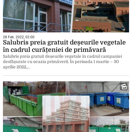
28 Feb. 2022, 02:00
Salubris preia gratuit deșeurile vegetale
în cadrul curățeniei de primăvară
Salubris preia gratuit deșeurile vegetale în cadrul campaniei
desfășurate cu ocazia primăverii. În perioada 1 martie – 30
aprilie 2022,…