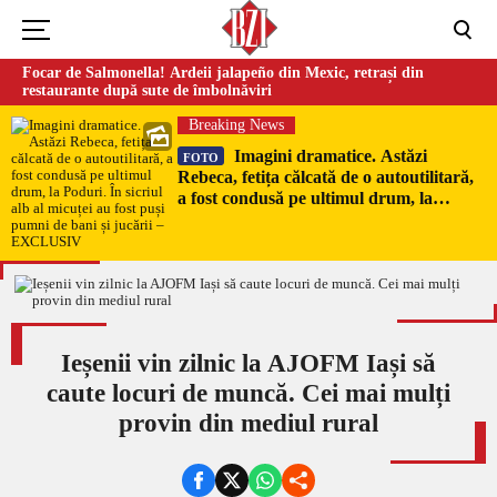
Focar de Salmonella! Ardeii jalapeño din Mexic, retrași din
restaurante după sute de îmbolnăviri
Breaking News
Imagini dramatice. Astăzi
FOTO
Rebeca, fetița călcată de o autoutilitară,
a fost condusă pe ultimul drum, la
Poduri. În sicriul alb al micuței au fost
puși pumni de bani și jucării –
EXCLUSIV
Ieșenii vin zilnic la AJOFM Iași să
caute locuri de muncă. Cei mai mulți
provin din mediul rural