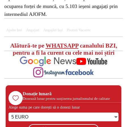
ocuparea forței de muncă, cu 5.103 ieșeni angajați prin
intermediul AJOFM.
Ajofm Iasi
Angajari
Angajări Iași
Posturi Vacante
Alătură-te pe
WHATSAPP
canalului BZI,
pentru a fi la curent cu cele mai noi știri
Donație lunară
Donează lunar pentru susținerea jurnalismului de calitate
Alege suma pe care dorești să o donezi lunar