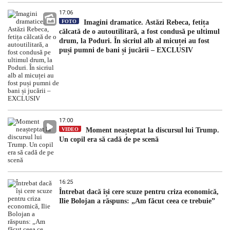
17:06
FOTO
Imagini dramatice. Astăzi Rebeca, fetița
călcată de o autoutilitară, a fost condusă pe ultimul
drum, la Poduri. În sicriul alb al micuței au fost
puși pumni de bani și jucării – EXCLUSIV
17:00
VIDEO
Moment neașteptat la discursul lui Trump.
Un copil era să cadă de pe scenă
16:25
Întrebat dacă își cere scuze pentru criza economică,
Ilie Bolojan a răspuns: „Am făcut ceea ce trebuie”