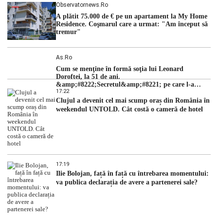
Observatornews.ro
A plătit 75.000 de € pe un apartament la My Home
Residence. Coşmarul care a urmat: "Am început să
tremur"
As.ro
Cum se menţine în formă soţia lui Leonard
Doroftei, la 51 de ani.
&amp;#8222;Secretul&amp;#8221; pe care l-a
17:22
dezvăluit
Clujul a devenit cel mai scump oraș din România în
weekendul UNTOLD. Cât costă o cameră de hotel
17:19
Ilie Bolojan, față în față cu întrebarea momentului:
va publica declarația de avere a partenerei sale?