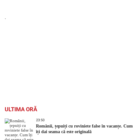
`
ULTIMA ORĂ
23:50
Românii, țepuiți cu roviniete false în vacanțe. Cum
îți dai seama că este originală