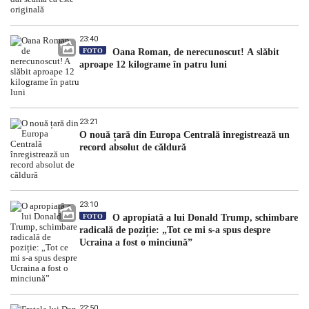
23:40
FOTO
Oana Roman, de nerecunoscut! A slăbit
aproape 12 kilograme în patru luni
23:21
O nouă țară din Europa Centrală înregistrează un
record absolut de căldură
23:10
FOTO
O apropiată a lui Donald Trump, schimbare
radicală de poziție: „Tot ce mi s-a spus despre
Ucraina a fost o minciună”
22:50