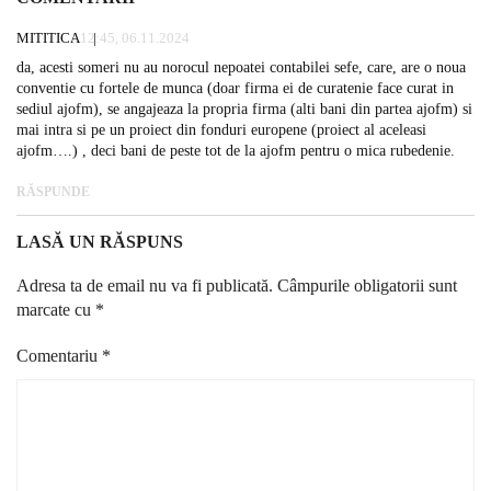
MITITICA
12:45, 06.11.2024
da, acesti someri nu au norocul nepoatei contabilei sefe, care, are o noua
conventie cu fortele de munca (doar firma ei de curatenie face curat in
sediul ajofm), se angajeaza la propria firma (alti bani din partea ajofm) si
mai intra si pe un proiect din fonduri europene (proiect al aceleasi
ajofm….) , deci bani de peste tot de la ajofm pentru o mica rubedenie.
RĂSPUNDE
LASĂ UN RĂSPUNS
Adresa ta de email nu va fi publicată.
Câmpurile obligatorii sunt
marcate cu
*
Comentariu
*