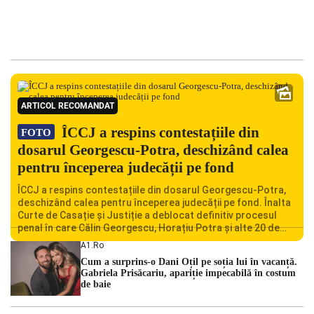
ARTICOL RECOMANDAT
ÎCCJ a respins contestațiile din
FOTO
dosarul Georgescu-Potra, deschizând calea
pentru începerea judecății pe fond
ÎCCJ a respins contestațiile din dosarul Georgescu-Potra,
deschizând calea pentru începerea judecății pe fond. Înalta
Curte de Casație și Justiție a deblocat definitiv procesul
penal în care Călin Georgescu, Horațiu Potra și alte 20 de
persoane sunt acuzați de acțiuni îndreptate împotriva
A1.ro
ordinii constituționale. În ședința din camera preliminară,
Cum a surprins-o Dani Oțil pe soția lui în vacanță.
judecătorii de la instanța supremă au […]
Gabriela Prisăcariu, apariție impecabilă în costum
de baie