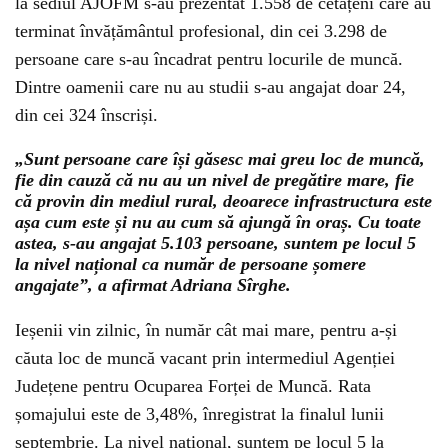
la sediul AJOFM s-au prezentat 1.558 de cetățeni care au
terminat învățământul profesional, din cei 3.298 de
persoane care s-au încadrat pentru locurile de muncă.
Dintre oamenii care nu au studii s-au angajat doar 24,
din cei 324 înscriși.
„Sunt persoane care își găsesc mai greu loc de muncă,
fie din cauză că nu au un nivel de pregătire mare, fie
că provin din mediul rural, deoarece infrastructura este
așa cum este și nu au cum să ajungă în oraș. Cu toate
astea, s-au angajat 5.103 persoane, suntem pe locul 5
la nivel național ca număr de persoane șomere
angajate”, a afirmat Adriana Sîrghe.
Ieșenii vin zilnic, în număr cât mai mare, pentru a-și
căuta loc de muncă vacant prin intermediul Agenției
Județene pentru Ocuparea Forței de Muncă. Rata
șomajului este de 3,48%, înregistrat la finalul lunii
septembrie. La nivel național, suntem pe locul 5 la