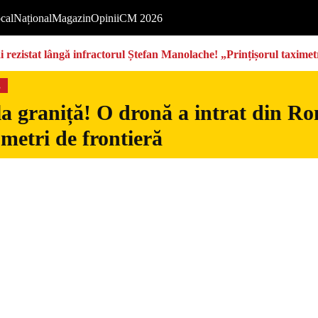
cal
Național
Magazin
Opinii
CM 2026
rezistat lângă infractorul Ștefan Manolache! „Prințișorul taximetri
s
la graniță! O dronă a intrat din Ro
 metri de frontieră