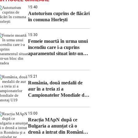
15:40
Autoturism cuprins de flăcări
în comuna Horlești
15:30
Femeie moartă în urma unui
incendiu care i-a cuprins
aparamentul situat într-un
bloc din Oradea
15:21
România, două medalii de
aur în a treia zi a
Campionatelor Mondiale de
canotaj U19
15:00
Reacția MApN după ce
Bulgaria a anunțat că o
dronă a intrat din România