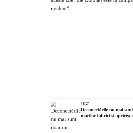
aceste zile. Ilie Bolojan este în campa
evident”.
18:21
Deconectările nu mai sun
marilor fabrici și oprirea 