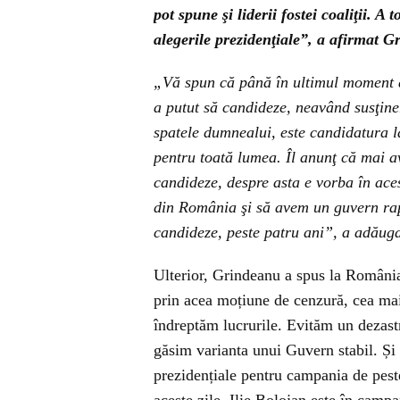
pot spune şi liderii fostei coaliţii. A
alegerile prezidenţiale”, a afirmat 
„Vă spun că până în ultimul moment a 
a putut să candideze, neavând susţiner
spatele dumnealui, este candidatura la
pentru toată lumea. Îl anunţ că mai a
candideze, despre asta e vorba în aces
din România şi să avem un guvern rap
candideze, peste patru ani”, a adăugat
Ulterior, Grindeanu a spus la Români
prin acea moțiune de cenzură, cea mai
îndreptăm lucrurile. Evităm un dezastr
găsim varianta unui Guvern stabil. Și 
prezidențiale pentru campania de pest