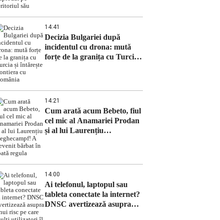
și a explodat pe teritoriul său
14:41
Decizia Bulgariei după
incidentul cu drona: mută
forțe de la granița cu Turcia
și întărește frontiera cu
România
14:21
Cum arată acum Bebeto, fiul
cel mic al Anamariei Prodan
și al lui Laurențiu
Reghecampf! A devenit
bărbat în toată regula
14:00
Ai telefonul, laptopul sau
tableta conectate la internet?
DNSC avertizează asupra
unui risc pe care mulți