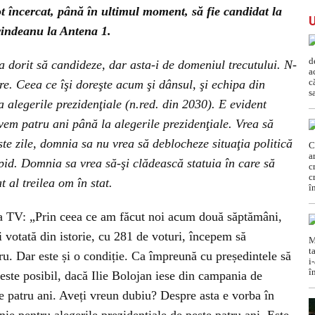
 tot încercat, până în ultimul moment, să fie candidat la
Grindeanu la Antena 1.
dorit să candideze, dar asta-i de domeniul trecutului. N-
e. Ceea ce îşi doreşte acum şi dânsul, şi echipa din
 alegerile prezidenţiale (n.red. din 2030). E evident
vem patru ani până la alegerile prezidenţiale. Vrea să
te zile, domnia sa nu vrea să deblocheze situaţia politică
id. Domnia sa vrea să-şi clădească statuia în care să
 al treilea om în stat.
a TV: „Prin ceea ce am făcut noi acum două săptămâni,
 votată din istorie, cu 281 de voturi, începem să
u. Dar este și o condiție. Ca împreună cu președintele să
este posibil, dacă Ilie Bolojan iese din campania de
e patru ani. Aveți vreun dubiu? Despre asta e vorba în