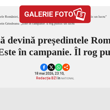
GALERIE FOTO
5
tele României, spune Sorin Grindeanu: „Este în campanie. Îl rog public un lucru”
 să devină președintele Rom
ste în campanie. Îl rog pu
18 mai 2026, 23:10,
Redacția BZI
în
NATIONAL