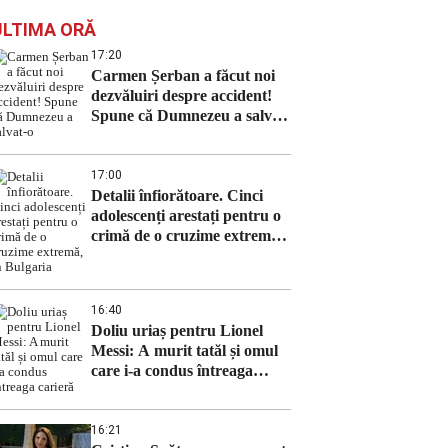
ULTIMA ORĂ
17:20
Carmen Șerban a făcut noi
dezvăluiri despre accident!
Spune că Dumnezeu a salvat-
o
17:00
Detalii înfiorătoare. Cinci
adolescenți arestați pentru o
crimă de o cruzime extremă,
în Bulgaria
16:40
Doliu uriaș pentru Lionel
Messi: A murit tatăl și omul
care i-a condus întreaga
carieră
16:21