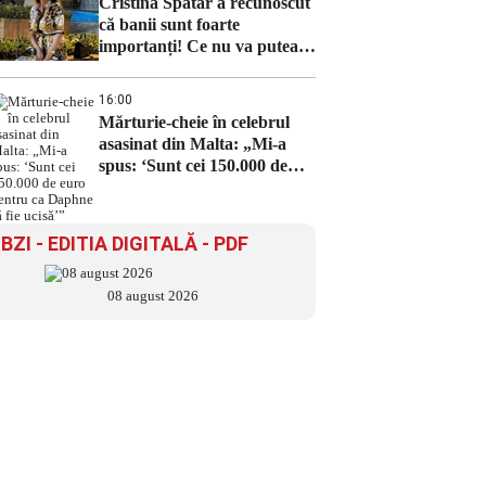
Cristina Spătar a recunoscut
că banii sunt foarte
importanți! Ce nu va putea,
însă, să cumpere niciodată
16:00
Mărturie-cheie în celebrul
asasinat din Malta: „Mi-a
spus: ‘Sunt cei 150.000 de
euro pentru ca Daphne să fie
ucisă’”
BZI - EDITIA DIGITALĂ - PDF
08 august 2026