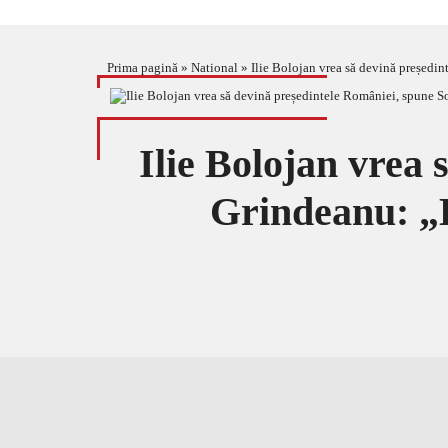
Prima pagină
»
National
»
Ilie Bolojan vrea să devină președin
Ilie Bolojan vrea
Grindeanu: „E