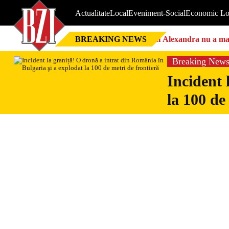
Actualitate
Local
Eveniment-Social
Economic Lo
BREAKING NEWS
Nici Alexandra nu a mai 
Breaking New
Incident 
la 100 de