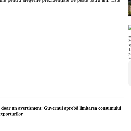
nie pentru alegerile prezidențiale de peste patru ani. Este
t doar un avertisment: Guvernul aprobă limitarea consumului
exporturilor