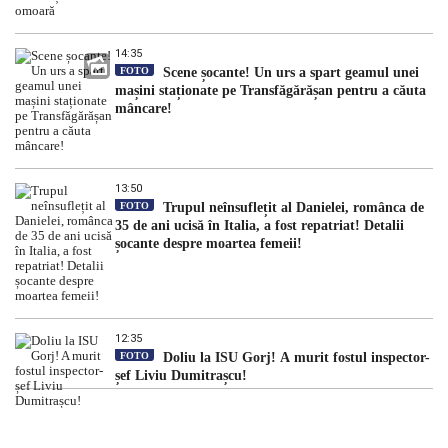
14:35
FOTO
Scene șocante! Un urs a spart geamul unei
mașini staționate pe Transfăgărășan pentru a căuta
mâncare!
13:50
FOTO
Trupul neînsuflețit al Danielei, românca de
35 de ani ucisă în Italia, a fost repatriat! Detalii
șocante despre moartea femeii!
12:35
FOTO
Doliu la ISU Gorj! A murit fostul inspector-
șef Liviu Dumitrașcu!