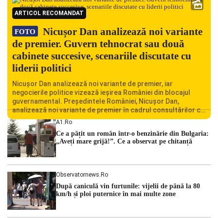
ARTICOL RECOMANDAT
Nicușor Dan analizează noi variante
FOTO
de premier. Guvern tehnocrat sau două
cabinete succesive, scenariile discutate cu
liderii politici
Nicușor Dan analizează noi variante de premier, iar
negocierile politice vizează ieșirea României din blocajul
guvernamental. Președintele României, Nicușor Dan,
analizează noi variante de premier în cadrul consultărilor cu
liderii politici. Ciprian Ciucu vorbește despre scenariul unui
A1.ro
guvern tehnocrat și despre posibilitatea a două cabinete
Ce a pățit un român într-o benzinărie din Bulgaria:
succesive. Nicușor Dan analizează noi variante de premier
„Aveți mare grijă!”. Ce a observat pe chitanță
România traversează […]
Observatornews.ro
După caniculă vin furtunile: vijelii de până la 80
km/h și ploi puternice în mai multe zone