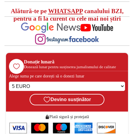
Alătură-te pe
WHATSAPP
canalului BZI,
pentru a fi la curent cu cele mai noi știri
Donație lunară
Donează lunar pentru susținerea jurnalismului de calitate
Alege suma pe care dorești să o donezi lunar
Devino susținător
Plată sigură și protejată