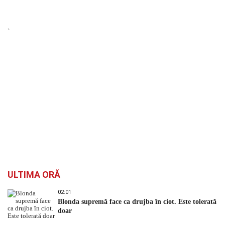
`
ULTIMA ORĂ
02:01
Blonda supremă face ca drujba în ciot. Este tolerată
doar