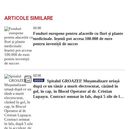
ARTICOLE SIMILARE
02:00
Fonduri europene pentru afacerile cu flori și plante
medicinale. Ieșenii pot accesa 100.000 de euro
pentru investiții de succes
02:00
FOTO
Spitalul GROAZEI! Mușamalizare uriașă
după ce un tânăr a murit electrocutat, căzând în
gol, în cap, în Blocul Operator al dr. Cristian
Lupașcu. Contract semnat în fals, după 5 zile de la
accident, de managerul Daniel Timofte, la Spitalul
„Sfântul Spiridon”