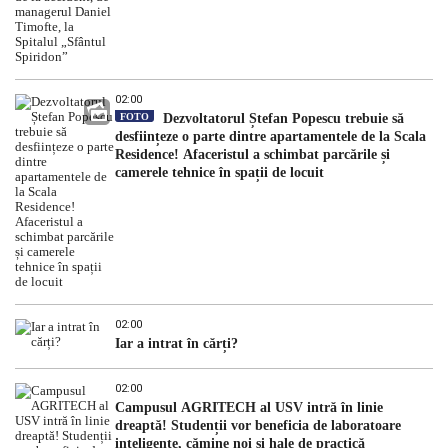
02:00
FOTO
Dezvoltatorul Ștefan Popescu trebuie să
desființeze o parte dintre apartamentele de la Scala
Residence! Afaceristul a schimbat parcările și
camerele tehnice în spații de locuit
02:00
Iar a intrat în cărți?
02:00
Campusul AGRITECH al USV intră în linie
dreaptă! Studenții vor beneficia de laboratoare
inteligente, cămine noi și hale de practică