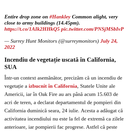
Entire drop zone on
#Hankley
Common alight, very
close to army buildings (14.45pm).
https://t.co/1AIk2HHkQ5
pic.twitter.com/PNSjMSbIvP
— Surrey Hunt Monitors (@surreymonitors)
July 24,
2022
Incendiu de vegetație uscată în California,
SUA
Într-un context asemănător, precizăm că un incendiu de
vegetație a
izbucnit în California
, Statele Unite ale
Americii, iar în Oak Fire au ars până acum 15.603 de
acri de teren, a declarat departamentul de pompieri din
California duminică seara, 24 iulie. Acesta a adăugat că
activitatea incendiului nu este la fel de extremă ca zilele
anterioare, iar pompierii fac progrese. Astfel că peste