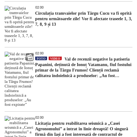
02:00
Circulația tramvaielor prin Târgu Cucu va fi oprită
pentru următoarele zile! Vor fi afectate traseele 1, 3,
7, 8, 9 și 13
02:00
FOTO
VIDEO
Val de recenzii negative la patiseria
Papanini, deținută de Ionuț Vatamanu, fiul fostului
primar de la Târgu Frumos! Clienții reclamă
calitatea îndoielnică a produselor: „Au fost
expirate”
02:00
Licitația pentru reabilitarea seismică a „Casei
Agronomului” a intrat în linie dreaptă! O singură
firmă din Iași a fost interesată de contractul de