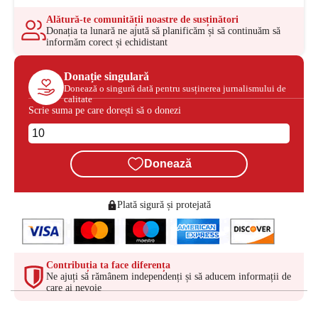
Alătură-te comunității noastre de susținători
Donația ta lunară ne ajută să planificăm și să continuăm să
informăm corect și echidistant
Donație singulară
Donează o singură dată pentru susținerea jurnalismului de
calitate
Scrie suma pe care dorești să o donezi
Donează
Plată sigură și protejată
Contribuția ta face diferența
Ne ajuți să rămânem independenți și să aducem informații de
care ai nevoie