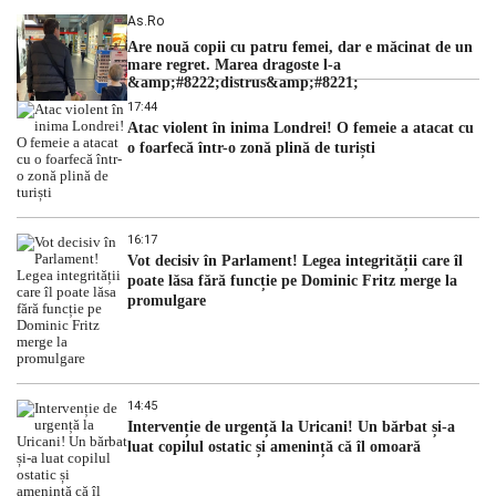
As.ro
Are nouă copii cu patru femei, dar e măcinat de un
mare regret. Marea dragoste l-a
&amp;#8222;distrus&amp;#8221;
17:44
Atac violent în inima Londrei! O femeie a atacat cu
o foarfecă într-o zonă plină de turiști
16:17
Vot decisiv în Parlament! Legea integrității care îl
poate lăsa fără funcție pe Dominic Fritz merge la
promulgare
14:45
Intervenție de urgență la Uricani! Un bărbat și-a
luat copilul ostatic și amenință că îl omoară