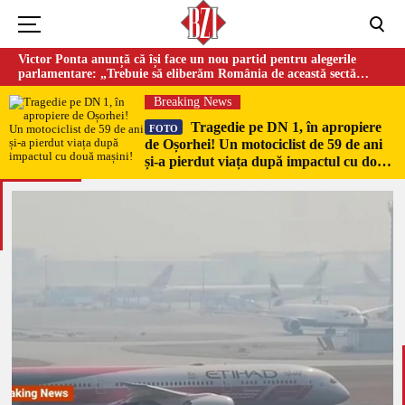
Victor Ponta anunță că își face un nou partid pentru alegerile
parlamentare: „Trebuie să eliberăm România de această sectă
globalistă”
Breaking News
Tragedie pe DN 1, în apropiere
FOTO
de Oșorhei! Un motociclist de 59 de ani
și-a pierdut viața după impactul cu două
mașini!