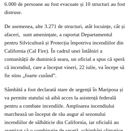
6.000 de persoane au fost evacuate și 10 structuri au fost
distruse.
De asemenea, alte 3.271 de structuri, atât locuințe, cât și
afaceri, sunt amenințate, a raportat Departamentul
pentru Silvicultură și Protecția împotriva incendiilor din
California (Cal Fire). În cadrul unei întâlniri a
comunității de duminică seara, un oficial a spus că speră
că incendiul, care a început vineri, 22 iulie, va începe să
fie stins „foarte curând”.
Sâmbătă a fost declarată stare de urgență în Mariposa și
va permite statului să aibă acces la asistență federală
pentru a combate incendiile. Amploarea incendiului
marchează un început de rău augur al sezonului
incendiilor de sălbăticie din California, iar oficialii au
avertizat că o combinație de secetă, schimbări climatice