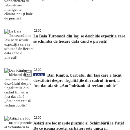
02:00
La Baia Turcească din Iași se deschide expoziția care
se schimbă de fiecare dată când o privești!
02:00
FOTO
Dan Rîmbu, bărbatul din Iași care a făcut
dezvăluiri despre ilegalitățile din cadrul firmei, a
fost dat afară: „Am îndrăznit să reclam public”
02:00
Astăzi are loc marele praznic al Schimbării la Față!
De ce icoana acestei sărbători este unică în