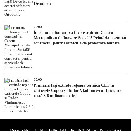
Ortodoxie
02:00
În comuna Tomești va fi construit un Centru
Metropolitan de Inovare Socială! Primăria a semnat
contractul pentru serviciile de proiectare tehnică
02:00
Primăria Iași extinde rețeaua termică CET în
cartierele Copou și Tudor Vladimirescu! Lucrările
costă 3,6 milioane de lei
Despre Noi
Echipa Editorială
Politică Editorială
Contact