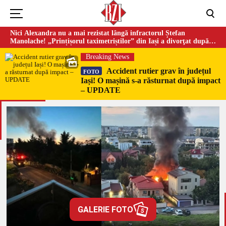
Nici Alexandra nu a mai rezistat lângă infractorul Ștefan
Manolache! „Prințișorul taximetriștilor” din Iași a divorţat după
doi ani de căsnicie
Breaking News
Accident rutier grav în județul
FOTO
Iași! O mașină s-a răsturnat după impact
– UPDATE
GALERIE FOTO
5