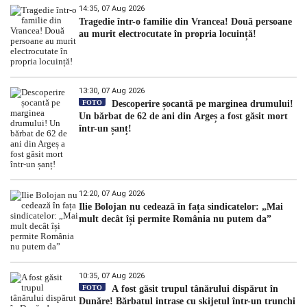
14:35, 07 Aug 2026
Tragedie într-o familie din Vrancea! Două persoane
au murit electrocutate în propria locuință!
13:30, 07 Aug 2026
FOTO
Descoperire șocantă pe marginea drumului!
Un bărbat de 62 de ani din Argeș a fost găsit mort
într-un șanț!
12:20, 07 Aug 2026
Ilie Bolojan nu cedează în fața sindicatelor: „Mai
mult decât își permite România nu putem da”
10:35, 07 Aug 2026
FOTO
A fost găsit trupul tânărului dispărut în
Dunăre! Bărbatul intrase cu skijetul într-un trunchi