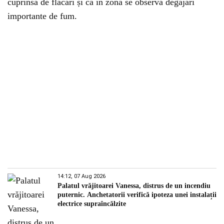
cuprinsă de flăcări și că în zonă se observă degajări
importante de fum.
14:12, 07 Aug 2026
Palatul vrăjitoarei Vanessa, distrus de un incendiu
puternic. Anchetatorii verifică ipoteza unei instalații
electrice supraîncălzite