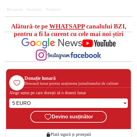
Bucuresti
Incendiu
Pompieri
Alătură-te pe
WHATSAPP
canalului BZI,
pentru a fi la curent cu cele mai noi știri
Donație lunară
Donează lunar pentru susținerea jurnalismului de calitate
Alege suma pe care dorești să o donezi lunar
Devino susținător
Plată sigură și protejată