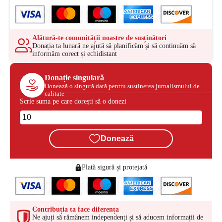
Alătură-te comunității noastre de susținători
Donația ta lunară ne ajută să planificăm și să continuăm să
informăm corect și echidistant
Donație singulară
Donează o singură dată pentru susținerea jurnalismului de
calitate
Scrie suma pe care dorești să o donezi
Donează
Plată sigură și protejată
Contribuția ta face diferența
Ne ajuți să rămânem independenți și să aducem informații de