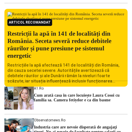
ARTICOL RECOMANDAT
Restricții la apă în 141 de localități din
România. Seceta severă reduce debitele
râurilor și pune presiune pe sistemul
energetic
Restricțiile la apă afectează 141 de localități din România,
din cauza secetei severe. Autoritățile avertizează că
debitele râurilor și ale Dunării rămân la niveluri foarte
scăzute, iar situația influențează inclusiv funcționarea
Centralei Nucleare de la Cernavodă. România se confruntă
A1.ro
cu una dintre cele mai dificile perioade din punct de vedere
Cum arată casa în care locuiește Laura Cosoi cu
hidrologic din ultimii ani. Lipsa […]
familia sa. Camera fetițelor e ca din basme
Observatornews.ro
Industria care are nevoie disperată de angajaţi
tineri. Nu ai nevoie de facultate pentru salarii cu