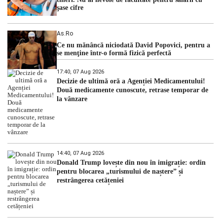
şase cifre
As.ro
Ce nu mănâncă niciodată David Popovici, pentru a
se menţine într-o formă fizică perfectă
17:40, 07 Aug 2026
Decizie de ultimă oră a Agenției Medicamentului!
Două medicamente cunoscute, retrase temporar de
la vânzare
14:40, 07 Aug 2026
Donald Trump lovește din nou în imigrație: ordin
pentru blocarea „turismului de naștere” și
restrângerea cetățeniei