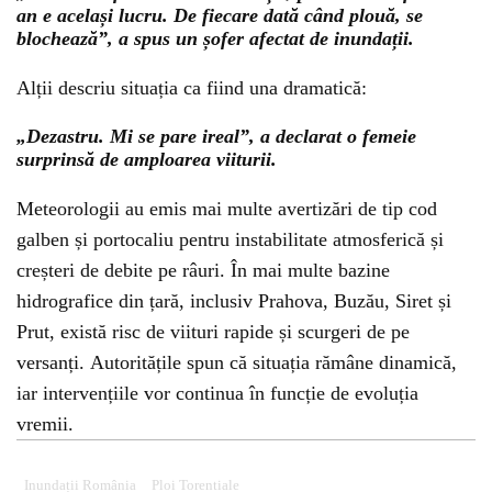
an e același lucru. De fiecare dată când plouă, se
blochează”, a spus un șofer afectat de inundații.
Alții descriu situația ca fiind una dramatică:
„Dezastru. Mi se pare ireal”, a declarat o femeie
surprinsă de amploarea viiturii.
Meteorologii au emis mai multe avertizări de tip cod
galben și portocaliu pentru instabilitate atmosferică și
creșteri de debite pe râuri. În mai multe bazine
hidrografice din țară, inclusiv Prahova, Buzău, Siret și
Prut, există risc de viituri rapide și scurgeri de pe
versanți. Autoritățile spun că situația rămâne dinamică,
iar intervențiile vor continua în funcție de evoluția
vremii.
Inundații România
Ploi Torentiale