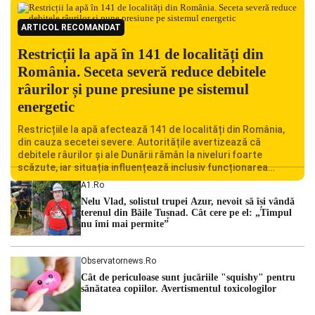
ARTICOL RECOMANDAT
Restricții la apă în 141 de localități din
România. Seceta severă reduce debitele
râurilor și pune presiune pe sistemul
energetic
Restricțiile la apă afectează 141 de localități din România,
din cauza secetei severe. Autoritățile avertizează că
debitele râurilor și ale Dunării rămân la niveluri foarte
scăzute, iar situația influențează inclusiv funcționarea
Centralei Nucleare de la Cernavodă. România se confruntă
A1.ro
cu una dintre cele mai dificile perioade din punct de vedere
Nelu Vlad, solistul trupei Azur, nevoit să își vândă
hidrologic din ultimii ani. Lipsa […]
terenul din Băile Tușnad. Cât cere pe el: „Timpul
nu îmi mai permite”
Observatornews.ro
Cât de periculoase sunt jucăriile "squishy" pentru
sănătatea copiilor. Avertismentul toxicologilor