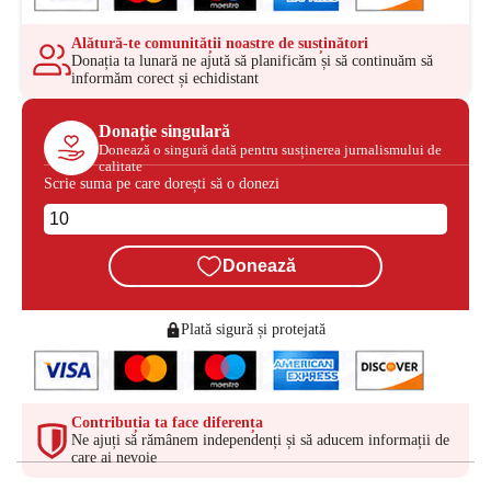
Alătură-te comunității noastre de susținători
Donația ta lunară ne ajută să planificăm și să continuăm să
informăm corect și echidistant
Donație singulară
Donează o singură dată pentru susținerea jurnalismului de
calitate
Scrie suma pe care dorești să o donezi
Donează
Plată sigură și protejată
Contribuția ta face diferența
Ne ajuți să rămânem independenți și să aducem informații de
care ai nevoie