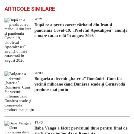
ARTICOLE SIMILARE
20:21
După ce a prezis corect războiul din Iran și
pandemia Covid-19, „Profetul Apocalipsei” anunță
o mare catastrofă în august 2026
20:00
Bulgaria a devenit „bateria” României. Cum fac
vecinii milioane când Dunărea scade și Cernavodă
produce mai puțin
19:40
Baba Vanga a făcut previziuni dure pentru final de
2026. Ce se întâmplă cu România