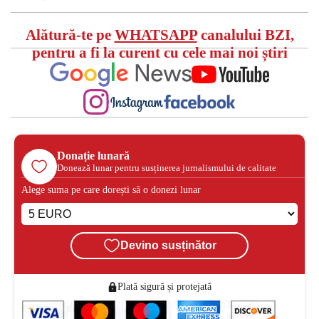
Alătură-te pe
WHATSAPP
canalului BZI,
pentru a fi la curent cu cele mai noi știri
Donație lunară
Donează lunar pentru susținerea jurnalismului de calitate
Alege suma pe care dorești să o donezi lunar
Devino susținător
Plată sigură și protejată