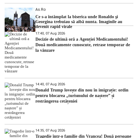
As.ro
Ce s-a întâmplat la biserica unde Ronaldo şi
Georgina trebuiau să aibă nunta. Imaginile au
devenit rapid virale
17:40, 07 Aug 2026
Decizie de ultimă oră a Agenției Medicamentului!
Două medicamente cunoscute, retrase temporar de
la vânzare
14:40, 07 Aug 2026
Donald Trump lovește din nou în imigrație: ordin
pentru blocarea „turismului de naștere” și
restrângerea cetățeniei
14:35, 07 Aug 2026
Tragedie într-o familie din Vrancea! Două persoane