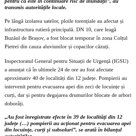
pentru că este în continuare risc de inundații”, au
transmis autoritățile locale.
Pe lângă izolarea satelor, ploile torențiale au afectat și
infrastructura rutieră principală. DN 10, care leagă
Buzăul de Brașov, a fost blocat temporar în zona Colțul
Pietrei din cauza aluviunilor și copacilor căzuți.
Inspectoratul General pentru Situații de Urgență (IGSU)
a anunțat că în ultimele 24 de ore au fost afectate
aproximativ 40 de localități din 12 județe. Pompierii au
intervenit pentru evacuarea apei din zeci de locuințe și
curți, dar și pentru degajarea drumurilor blocate de arbori
doborâți.
„Au fost înregistrate efecte în 39 de localităţi din 12
judeţe (…) pompierii au acţionat pentru evacuarea apei
din locuinţe, curţi şi subsoluri”, se arată în bilanțul