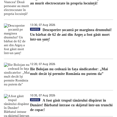
au murit electrocutate în propria locuință!
13:30, 07 Aug 2026
FOTO
Descoperire șocantă pe marginea drumului!
Un bărbat de 62 de ani din Argeș a fost găsit mort
într-un șanț!
12:20, 07 Aug 2026
Ilie Bolojan nu cedează în fața sindicatelor: „Mai
mult decât își permite România nu putem da”
10:35, 07 Aug 2026
FOTO
A fost găsit trupul tânărului dispărut în
Dunăre! Bărbatul intrase cu skijetul într-un trunchi
de copac!