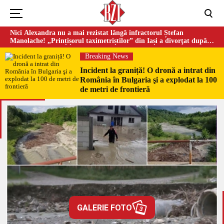
Nici Alexandra nu a mai rezistat lângă infractorul Ștefan
Manolache! „Prințișorul taximetriștilor” din Iași a divorţat după
doi ani de căsnicie
Breaking News
Incident la graniță! O dronă a intrat din
România în Bulgaria şi a explodat la 100
de metri de frontieră
GALERIE FOTO
3