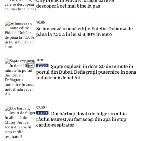
City break în Plovdiv: orașul care se
descoperă cel mai bine la pas
10:06
Se lansează o nouă ediție Fidelis. Dobânzi de
până la 7,50% în lei și 6,30% în euro
10:01
FOTO
Șapte explozii în doar 20 de minute în
portul din Dubai. Deflagrații puternice în zona
industrială Jebel Ali
09:50
FOTO
Doi bărbați, loviți de fulger în albia
râului Mureș! Au fost scoși din apă în stop
cardio-respirator!