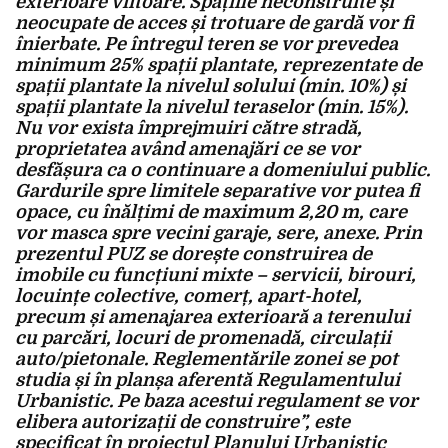
exterioare viitoare. Spațiile neconstruite și
neocupate de acces și trotuare de gardă vor fi
înierbate. Pe întregul teren se vor prevedea
minimum 25% spații plantate, reprezentate de
spații plantate la nivelul solului (min. 10%) și
spații plantate la nivelul teraselor (min. 15%).
Nu vor exista împrejmuiri către stradă,
proprietatea având amenajări ce se vor
desfășura ca o continuare a domeniului public.
Gardurile spre limitele separative vor putea fi
opace, cu înălțimi de maximum 2,20 m, care
vor masca spre vecini garaje, sere, anexe. Prin
prezentul PUZ se dorește construirea de
imobile cu funcțiuni mixte – servicii, birouri,
locuințe colective, comerț, apart-hotel,
precum și amenajarea exterioară a terenului
cu parcări, locuri de promenadă, circulații
auto/pietonale. Reglementările zonei se pot
studia și în planșa aferentă Regulamentului
Urbanistic. Pe baza acestui regulament se vor
elibera autorizații de construire”, este
specificat în proiectul Planului Urbanistic