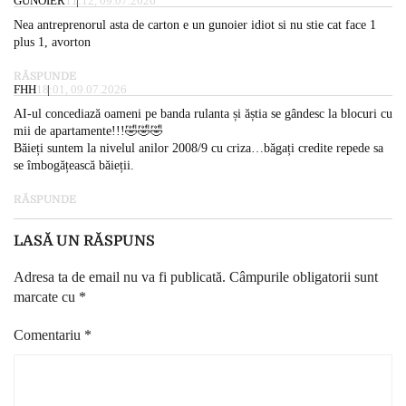
GUNOIER
11:12, 09.07.2026
Nea antreprenorul asta de carton e un gunoier idiot si nu stie cat face 1
plus 1, avorton
RĂSPUNDE
FHH
18:01, 09.07.2026
AI-ul concediază oameni pe banda rulanta și ăștia se gândesc la blocuri cu
mii de apartamente!!!🤣🤣🤣
Băieți suntem la nivelul anilor 2008/9 cu criza…băgați credite repede sa
se îmbogățească băieții.
RĂSPUNDE
LASĂ UN RĂSPUNS
Adresa ta de email nu va fi publicată.
Câmpurile obligatorii sunt
marcate cu
*
Comentariu
*