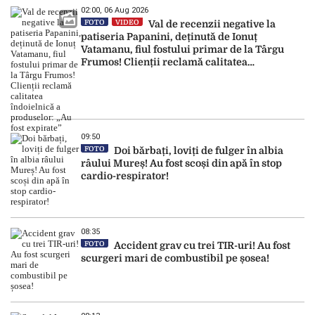
02:00, 06 Aug 2026
FOTO
VIDEO
Val de recenzii negative la
patiseria Papanini, deținută de Ionuț
Vatamanu, fiul fostului primar de la Târgu
Frumos! Clienții reclamă calitatea
îndoielnică a produselor: „Au fost expirate”
09:50
FOTO
Doi bărbați, loviți de fulger în albia
râului Mureș! Au fost scoși din apă în stop
cardio-respirator!
08:35
FOTO
Accident grav cu trei TIR-uri! Au fost
scurgeri mari de combustibil pe șosea!