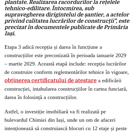
plantate. Realizarea racordurilor la rețelele
tehnico-edilitare. Întocmirea, sub
supravegherea dirigintelui de șantier, a actelor
privind calitatea lucrărilor de construcții”, este
precizat în documentele publicate de Primăria
Iași.
Etapa 3 adică recepția și darea în funcțiune a
construcțiilor este preconizată în perioada ianuarie 2029
– martie 2029. Această etapă include: recepția lucrărilor
de construire conform reglementărilor tehnice în vigoare,
obținerea certificatului de atestare
a edificării
construcției, intabularea construcțiilor în cartea funciară,
darea în folosință a construcțiilor.
Astfel, o investiție imobiliară va fi realizată pe
bulevardul Chimiei din Iași, unde un om de afaceri
intenționează să construiască blocuri cu 12 etaje și peste