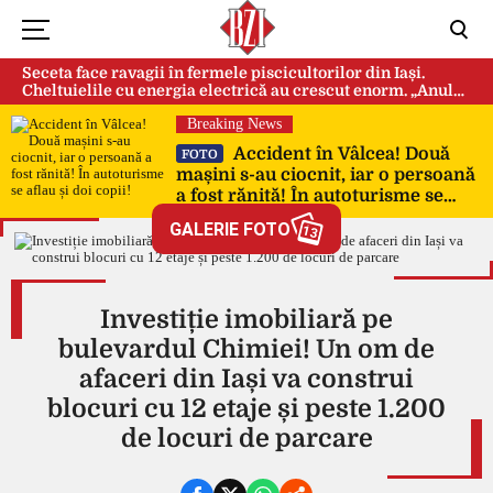
Seceta face ravagii în fermele piscicultorilor din Iași.
Cheltuielile cu energia electrică au crescut enorm. „Anul
acesta e mai grav din cauza temperaturilor foarte mari”
Breaking News
Accident în Vâlcea! Două
FOTO
mașini s-au ciocnit, iar o persoană
a fost rănită! În autoturisme se
aflau și doi copii!
GALERIE FOTO
13
Investiție imobiliară pe
bulevardul Chimiei! Un om de
afaceri din Iași va construi
blocuri cu 12 etaje și peste 1.200
de locuri de parcare