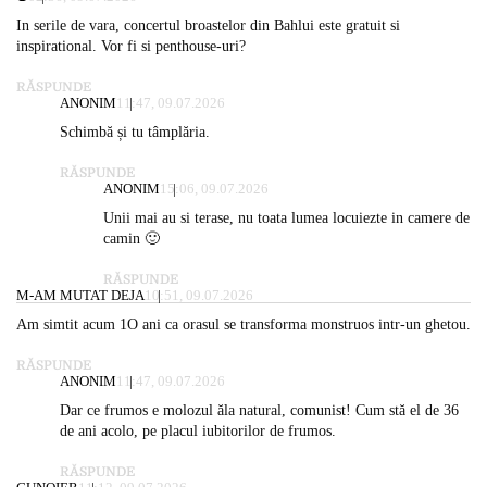
In serile de vara, concertul broastelor din Bahlui este gratuit si
inspirational. Vor fi si penthouse-uri?
RĂSPUNDE
ANONIM
11:47, 09.07.2026
Schimbă și tu tâmplăria.
RĂSPUNDE
ANONIM
15:06, 09.07.2026
Unii mai au si terase, nu toata lumea locuiezte in camere de
camin 🙂
RĂSPUNDE
M-AM MUTAT DEJA
10:51, 09.07.2026
Am simtit acum 1O ani ca orasul se transforma monstruos intr-un ghetou.
RĂSPUNDE
ANONIM
11:47, 09.07.2026
Dar ce frumos e molozul ăla natural, comunist! Cum stă el de 36
de ani acolo, pe placul iubitorilor de frumos.
RĂSPUNDE