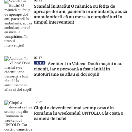
08:13
Scandal în Bacău! O mămică cu fetița de
aproape doi ani, pacientă în ambulanță, acuză
ambulanțierii că au mers la cumpărături în
timpul intervenției!
07:47
FOTO
Accident în Vâlcea! Două mașini s-au
ciocnit, iar o persoană a fost rănită! În
autoturisme se aflau și doi copii!
17:22
Clujul a devenit cel mai scump oraș din
România în weekendul UNTOLD. Cât costă o
cameră de hotel