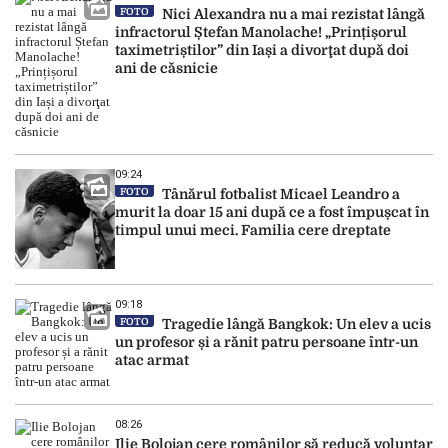
FOTO
Nici Alexandra nu a mai rezistat lângă
infractorul Ștefan Manolache! „Prințișorul
taximetriștilor” din Iași a divorţat după doi
ani de căsnicie
09:24
FOTO
Tânărul fotbalist Micael Leandro a
murit la doar 15 ani după ce a fost împușcat în
timpul unui meci. Familia cere dreptate
09:18
FOTO
Tragedie lângă Bangkok: Un elev a ucis
un profesor și a rănit patru persoane într-un
atac armat
08:26
Ilie Bolojan cere românilor să reducă voluntar