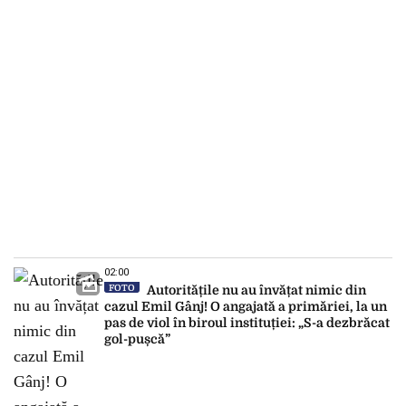
02:00
FOTO
Autoritățile nu au învățat nimic din
cazul Emil Gânj! O angajată a primăriei, la un
pas de viol în biroul instituției: „S-a dezbrăcat
gol-pușcă”