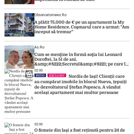
Observatornews.ro
A plătit 75.000 de € pe un apartament la My
Home Residence. Coşmarul care a urmat: "Am
început să tremur"
As.ro
Cum se menţine în formă soţia lui Leonard
Doroftei, la 51 de ani.
&amp;#8222;Secretul&amp;#8221; pe care l-a
dezvăluit
02:00
FOTO
EXCLUSIV
Nordis de Iași! Clienții care
au cumpărat imobile în blocul Nueva, țepuiți
de dezvoltatorul Ștefan Popescu. A vândut
același apartament mai multor persoane
02:00
O femeie din Iași a fost reținută pentru 24 de