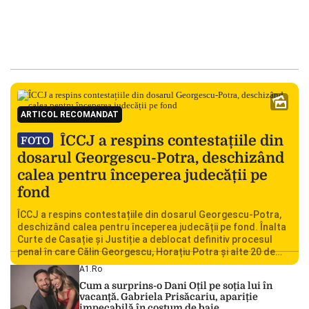
ARTICOL RECOMANDAT
ÎCCJ a respins contestațiile din
FOTO
dosarul Georgescu-Potra, deschizând
calea pentru începerea judecății pe
fond
ÎCCJ a respins contestațiile din dosarul Georgescu-Potra,
deschizând calea pentru începerea judecății pe fond. Înalta
Curte de Casație și Justiție a deblocat definitiv procesul
penal în care Călin Georgescu, Horațiu Potra și alte 20 de
persoane sunt acuzați de acțiuni îndreptate împotriva
A1.ro
ordinii constituționale. În ședința din camera preliminară,
Cum a surprins-o Dani Oțil pe soția lui în
judecătorii de la instanța supremă au […]
vacanță. Gabriela Prisăcariu, apariție
impecabilă în costum de baie