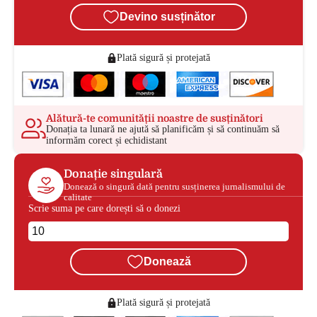
Devino susținător
Plată sigură și protejată
Alătură-te comunității noastre de susținători
Donația ta lunară ne ajută să planificăm și să continuăm să
informăm corect și echidistant
Donație singulară
Donează o singură dată pentru susținerea jurnalismului de
calitate
Scrie suma pe care dorești să o donezi
Donează
Plată sigură și protejată