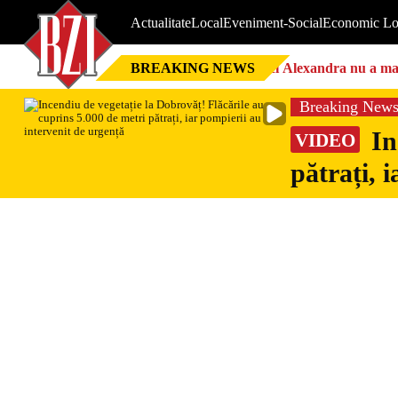
Actualitate
Local
Eveniment-Social
Economic Lo
BREAKING NEWS
Nici Alexandra nu a mai 
Breaking New
In
VIDEO
pătrați, 