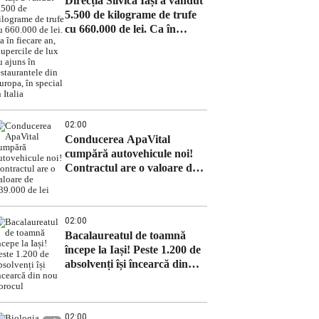
Direcția Silvică Iași a vândut
5.500 de kilograme de trufe
cu 660.000 de lei. Ca în
fiecare an, ciupercile de lux
au ajuns în restaurantele din
Europa, în special în Italia
02:00
Conducerea ApaVital
cumpără autovehicule noi!
Contractul are o valoare de
639.000 de lei
02:00
Bacalaureatul de toamnă
începe la Iași! Peste 1.200 de
absolvenți își încearcă din
nou norocul
02:00