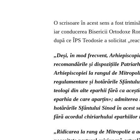
O scrisoare în acest sens a fost trimi
iar conducerea Bisericii Ortodoxe Ro
după ce ÎPS Teodosie a solicitat „reac
„Deși, în mod frecvent, Arhiepiscopi
recomandările și dispozițiile Patriar
Arhiepiscopiei la rangul de Mitropol
regulamentare și hotărârile Sfântulu
teologi din alte eparhii fără ca aceș
eparhia de care aparțin»; admiterea 
hotărârile Sfântului Sinod în acest s
fără acordul chiriarhului eparhiilor 
„Ridicarea la rang de Mitropolie a ac