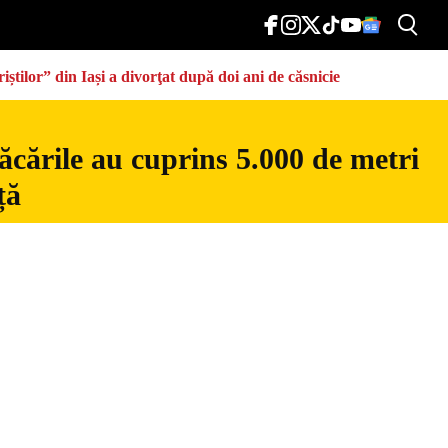
știlor” din Iași a divorţat după doi ani de căsnicie
ăcările au cuprins 5.000 de metri
ță