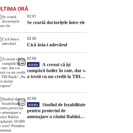
ULTIMA ORĂ
02:01
Se ceartă doctorițele între ele
02:00
Cică ăsta-i adevărul
02:00
A crezut că își
FOTO
cumpără boiler în rate, dar s-
a trezit cu un credit la TBI
Bank! „Nu pot dormi
noaptea”
02:00
Studiul de fezabilitate
FOTO
pentru proiectul de
amenajare a râului Bahlui
depășește 50.000 de euro!
Primăria a semnat contractul