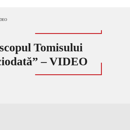
VIDEO
iscopul Tomisului
iciodată” – VIDEO