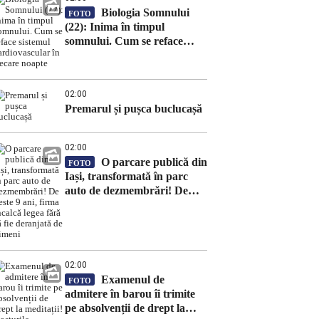
Biologia Somnului
FOTO
(22): Inima în timpul
somnului. Cum se reface
sistemul cardiovascular în
fiecare noapte
02:00
Premarul și pușca buclucașă
02:00
O parcare publică din
FOTO
Iași, transformată în parc
auto de dezmembrări! De
peste 9 ani, firma încalcă
legea fără să fie deranjată de
nimeni
02:00
Examenul de
FOTO
admitere în barou îi trimite
pe absolvenții de drept la