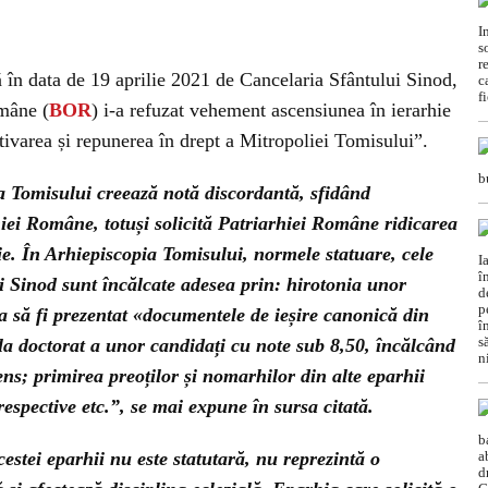
să în data de 19 aprilie 2021 de Cancelaria Sfântului Sinod,
mâne (
BOR
) i-a refuzat vehement ascensiunea în ierarhie
tivarea și repunerea în drept a Mitropoliei Tomisului”.
a Tomisului creează notă discordantă, sfidând
hiei Române, totuși solicită Patriarhiei Române ridicarea
ie. În Arhiepiscopia Tomisului, normele statuare, cele
i Sinod sunt încălcate adesea prin: hirotonia unor
tia să fi prezentat «documentele de ieșire canonică din
la doctorat a unor candidați cu note sub 8,50, încălcând
ens; primirea preoților și nomarhilor din alte eparhii
respective etc.”, se mai expune în sursa citată.
estei eparhii nu este statutară, nu reprezintă o