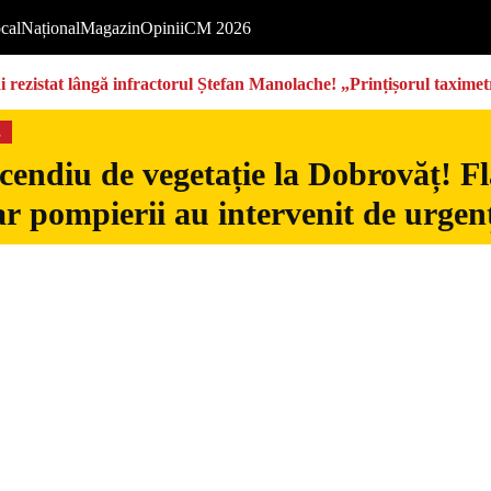
cal
Național
Magazin
Opinii
CM 2026
rezistat lângă infractorul Ștefan Manolache! „Prințișorul taximetri
s
cendiu de vegetație la Dobrovăț! Fl
iar pompierii au intervenit de urgen