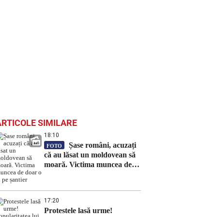
ARTICOLE SIMILARE
18:10
Șase români, acuzați
FOTO
că au lăsat un moldovean să
moară. Victima muncea de
doar o zi pe șantier
17:20
Protestele lasă urme!