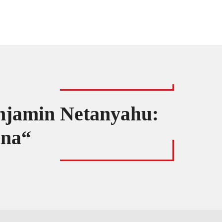
enjamin Netanyahu:
ina“