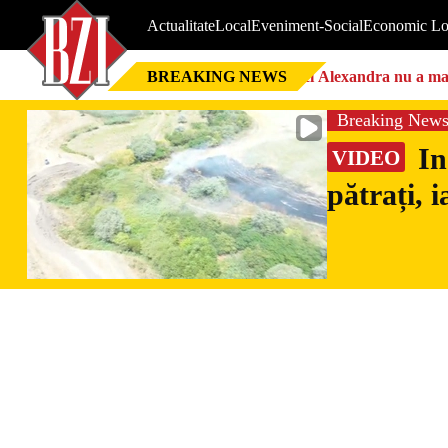
Actualitate
Local
Eveniment-Social
Economic Lo
BREAKING NEWS
Nici Alexandra nu a mai 
Breaking New
In
VIDEO
pătrați, 