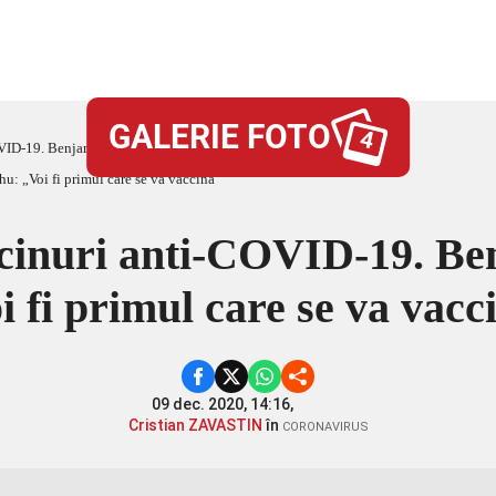
GALERIE FOTO
4
OVID-19. Benjamin Netanyahu: „Voi fi primul care se va vaccina“
accinuri anti-COVID-19. B
i fi primul care se va vacc
09 dec. 2020, 14:16,
Cristian ZAVASTIN
în
CORONAVIRUS