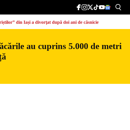
știlor” din Iași a divorţat după doi ani de căsnicie
ăcările au cuprins 5.000 de metri
ță