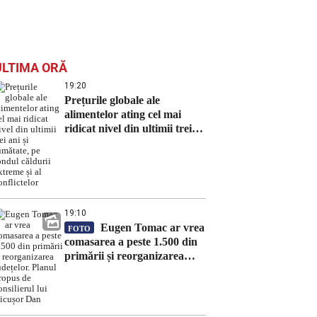
ULTIMA ORĂ
19:20
Prețurile globale ale
alimentelor ating cel mai
ridicat nivel din ultimii trei
ani și jumătate, pe fondul
căldurii extreme și al
conflictelor
19:10
Eugen Tomac ar vrea
FOTO
comasarea a peste 1.500 din
primării și reorganizarea
județelor. Planul propus de
consilierul lui Nicușor Dan