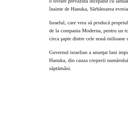
o livrare prevăzută începând cu ianua
înainte de Hanuka, Sărbătoarea evreia
Israelul, care vrea să producă propri
de la compania Moderna, pentru un tot
circa şapte dintre cele nouă milioane 
Guvernul israelian a anunţat luni impu
Hanuka, din cauza creşterii numărului
săptămâni.