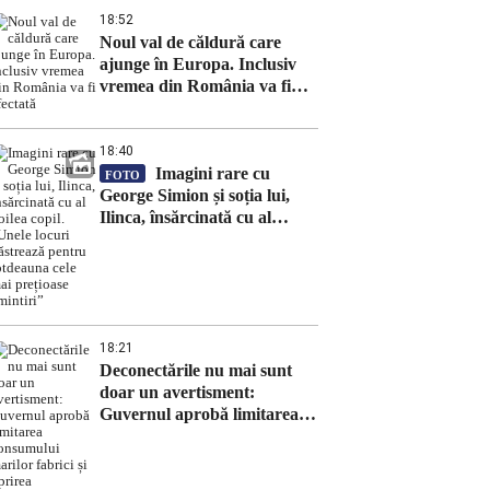
18:52
Noul val de căldură care
ajunge în Europa. Inclusiv
vremea din România va fi
afectată
18:40
Imagini rare cu
FOTO
George Simion și soția lui,
Ilinca, însărcinată cu al
doilea copil. „Unele locuri
păstrează pentru totdeauna
cele mai prețioase amintiri”
18:21
Deconectările nu mai sunt
doar un avertisment:
Guvernul aprobă limitarea
consumului marilor fabrici și
oprirea exporturilor