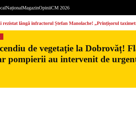
cal
Național
Magazin
Opinii
CM 2026
rezistat lângă infractorul Ștefan Manolache! „Prințișorul taximetri
s
cendiu de vegetație la Dobrovăț! Fl
iar pompierii au intervenit de urgen