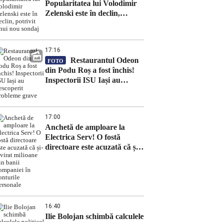
Popularitatea lui Volodimir
Zelenski este în declin,
potrivit unui nou sondaj
17:16
Restaurantul Odeon
FOTO
din Podu Roș a fost închis!
Inspectorii ISU Iași au
descoperit probleme grave
17:00
Anchetă de amploare la
Electrica Serv! O fostă
directoare este acuzată că și-a
virat milioane din banii
companiei în conturile
personale
16:40
Ilie Bolojan schimbă calculele