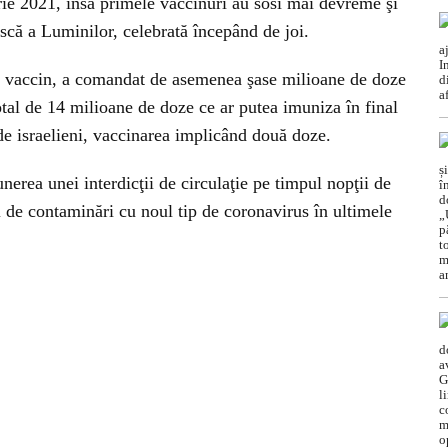
rie 2021, însă primele vaccinuri au sosi mai devreme şi
scă a Luminilor, celebrată începând de joi.
ul vaccin, a comandat de asemenea şase milioane de doze
al de 14 milioane de doze ce ar putea imuniza în final
de israelieni, vaccinarea implicând două doze.
nerea unei interdicţii de circulaţie pe timpul nopţii de
 de contaminări cu noul tip de coronavirus în ultimele