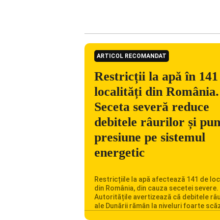
ARTICOL RECOMANDAT
Restricții la apă în 141
localități din România.
Seceta severă reduce
debitele râurilor și pu
presiune pe sistemul
energetic
Restricțiile la apă afectează 141 de loc
din România, din cauza secetei severe.
Autoritățile avertizează că debitele râu
ale Dunării rămân la niveluri foarte scă
iar situația influențează inclusiv funcț