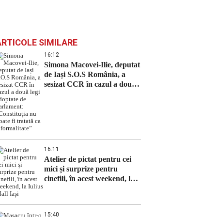
ARTICOLE SIMILARE
16:12
Simona Macovei-Ilie, deputat
de Iași S.O.S România, a
sesizat CCR în cazul a două
legi adoptate de Parlament:
„Constituția nu poate fi
tratată ca o formalitate”
16:11
Atelier de pictat pentru cei
mici și surprize pentru
cinefili, în acest weekend, la
Iulius Mall Iași
15:40