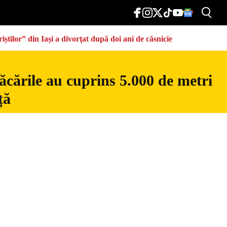
știlor” din Iași a divorţat după doi ani de căsnicie
ăcările au cuprins 5.000 de metri
ță