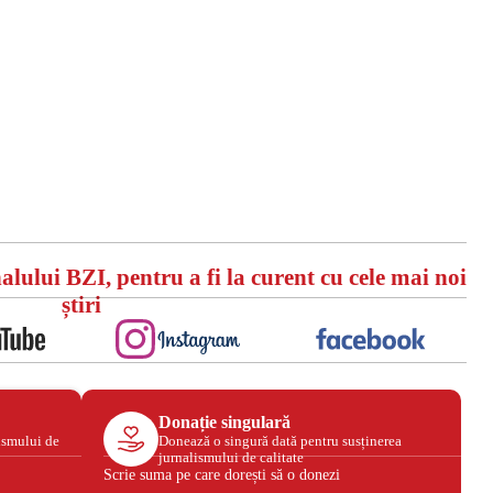
alului BZI, pentru a fi la curent cu cele mai noi
știri
Donație singulară
ismului de
Donează o singură dată pentru susținerea
jurnalismului de calitate
Scrie suma pe care dorești să o donezi