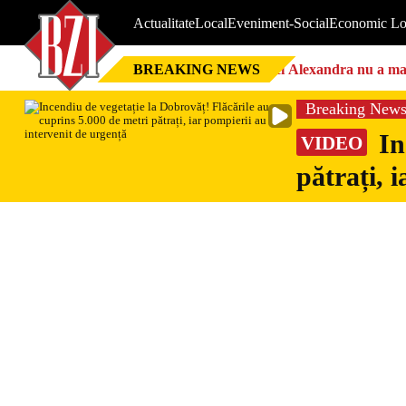
Actualitate
Local
Eveniment-Social
Economic Lo
BREAKING NEWS
Nici Alexandra nu a mai 
Breaking New
In
VIDEO
pătrați, 