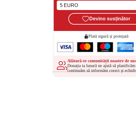
Devino susținător
Plată sigură și protejată
Alătură-te comunității noastre de sus
Donația ta lunară ne ajută să planificăm 
continuăm să informăm corect și echidis