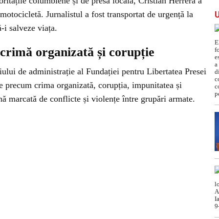
oritățile columbiene și de presa locală, Cristian Herrera a
motocicletă. Jurnalistul a fost transportat de urgență la
-i salveze viața.
crimă organizată și corupție
ului de administrație al Fundației pentru Libertatea Presei
e precum crima organizată, corupția, impunitatea și
ă marcată de conflicte și violențe între grupări armate.