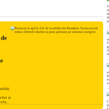
 de
ne
alități
rilor și
zute,
ionarea