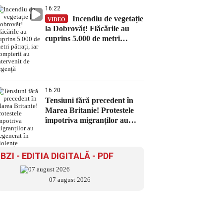
16:22
Incendiu de vegetație
VIDEO
la Dobrovăț! Flăcările au
cuprins 5.000 de metri
pătrați, iar pompierii au
intervenit de urgență
16:20
Tensiuni fără precedent în
Marea Britanie! Protestele
împotriva migranților au
degenerat în violențe
BZI - EDITIA DIGITALĂ - PDF
07 august 2026