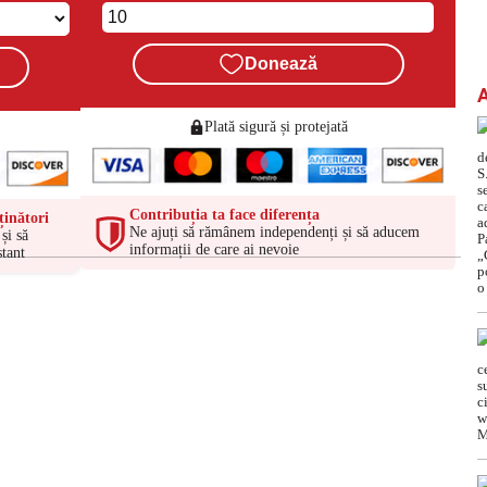
Donează
Plată sigură și protejată
Contribuția ta face diferența
ținători
Ne ajuți să rămânem independenți și să aducem
și să
informații de care ai nevoie
tant