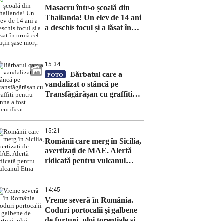
Masacru într-o școală din
Thailanda! Un elev de 14 ani
a deschis focul și a lăsat în
urmă cel puțin șase morți
15:34
Bărbatul care a
FOTO
vandalizat o stâncă pe
Transfăgărășan cu graffiti
pentru Anna a fost identificat
15:21
Românii care merg în Sicilia,
avertizați de MAE. Alertă
ridicată pentru vulcanul
Etna
14:45
Vreme severă în România.
Coduri portocalii și galbene
de furtuni, ploi torențiale și