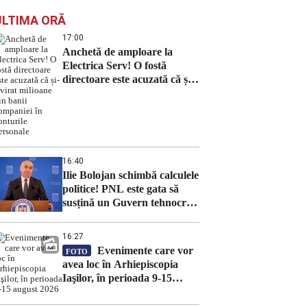
ULTIMA ORĂ
17:00
Anchetă de amploare la
Electrica Serv! O fostă
directoare este acuzată că și-a
virat milioane din banii
companiei în conturile
personale
16:40
Ilie Bolojan schimbă calculele
politice! PNL este gata să
susțină un Guvern tehnocrat,
dar cu o condiție
16:27
Evenimente care vor
FOTO
avea loc în Arhiepiscopia
Iaşilor, în perioada 9-15
august 2026