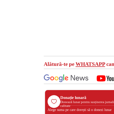
Alătură-te pe
WHATSAPP
can
Donație lunară
Donează lunar pentru susținerea jurnal
calitate
Alege suma pe care dorești să o donezi lunar