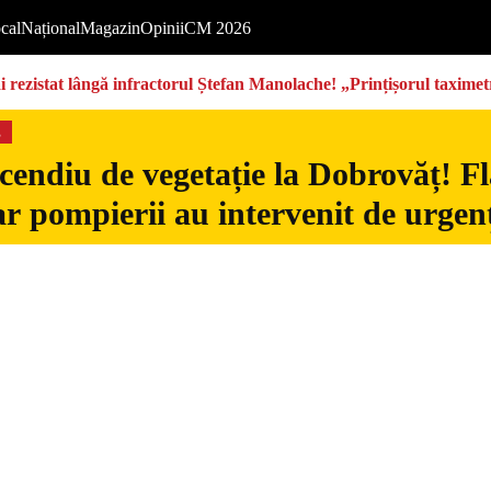
cal
Național
Magazin
Opinii
CM 2026
rezistat lângă infractorul Ștefan Manolache! „Prințișorul taximetri
s
cendiu de vegetație la Dobrovăț! Fl
iar pompierii au intervenit de urgen