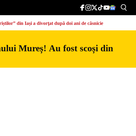
știlor” din Iași a divorţat după doi ani de căsnicie
râului Mureș! Au fost scoși din