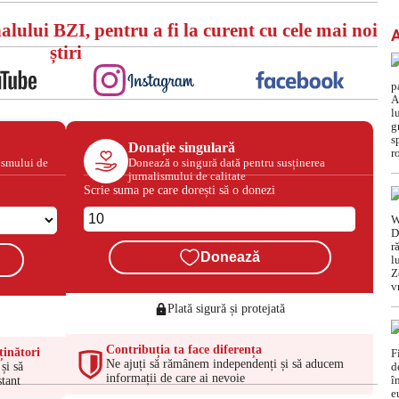
alului BZI, pentru a fi la curent cu cele mai noi
știri
Donație singulară
ismului de
Donează o singură dată pentru susținerea
jurnalismului de calitate
Scrie suma pe care dorești să o donezi
Donează
Plată sigură și protejată
Contribuția ta face diferența
ținători
Ne ajuți să rămânem independenți și să aducem
și să
informații de care ai nevoie
tant