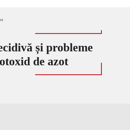
ot
ecidivă și probleme
otoxid de azot