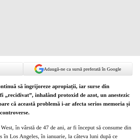
Adaugă-ne ca sursă preferată în Google
inuă să îngrijoreze apropiații, iar surse din
fi „recidivat”, inhalând protoxid de azot, un anestezic
pare că această problemă i-ar afecta serios memoria și
 controverse.
, West, în vârstă de 47 de ani, ar fi început să consume din
s în Los Angeles, în ianuarie, la câteva luni după ce