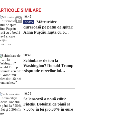
ARTICOLE SIMILARE
10:42
Mărturisire
FOTO
dureroasă pe patul de spital:
Alina Pușcău luptă cu o
boală gravă și cere sprijinul
românilor
10:40
Schimbare de ton la
Washington? Donald Trump
răspunde cererilor lui
Volodimir Zelenski: „Și noi
vrem rachete”
10:06
Se lansează o nouă ediție
Fidelis. Dobânzi de până la
7,50% în lei și 6,30% în euro