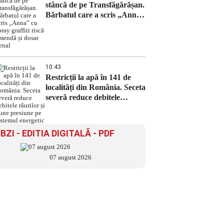
stâncă de pe Transfăgărășan.
Bărbatul care a scris „Anna”
cu spray graffiti riscă
amendă și dosar penal
10:43
Restricții la apă în 141 de
localități din România. Seceta
severă reduce debitele
râurilor și pune presiune pe
sistemul energetic
BZI - EDITIA DIGITALĂ - PDF
07 august 2026