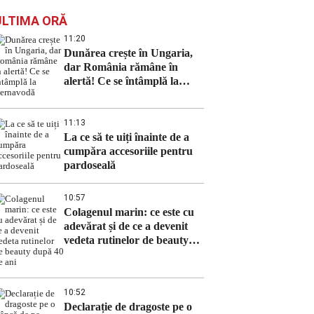
ULTIMA ORĂ
11:20
Dunărea crește în Ungaria,
dar România rămâne în
alertă! Ce se întâmplă la
Cernavodă
11:13
La ce să te uiți înainte de a
cumpăra accesoriile pentru
pardoseală
10:57
Colagenul marin: ce este cu
adevărat și de ce a devenit
vedeta rutinelor de beauty
după 40 de ani
10:52
Declarație de dragoste pe o