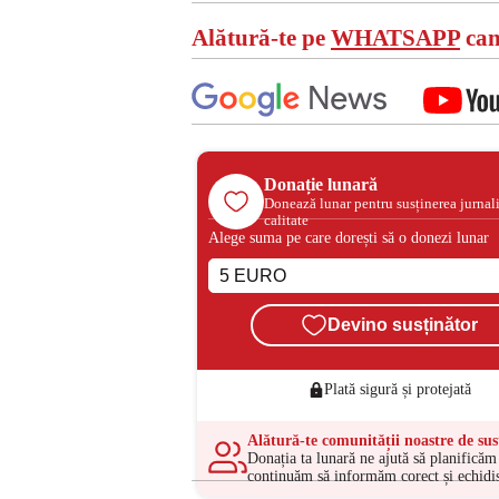
Alătură-te pe
WHATSAPP
can
Donație lunară
Donează lunar pentru susținerea jurnal
calitate
Alege suma pe care dorești să o donezi lunar
Devino susținător
Plată sigură și protejată
Alătură-te comunității noastre de sus
Donația ta lunară ne ajută să planificăm 
continuăm să informăm corect și echidis