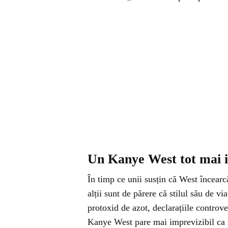
Un Kanye West tot mai i
În timp ce unii susțin că West încearcă
alții sunt de părere că stilul său de vi
protoxid de azot, declarațiile controve
Kanye West pare mai imprevizibil ca 