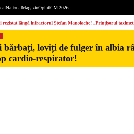
cal
Național
Magazin
Opinii
CM 2026
rezistat lângă infractorul Ștefan Manolache! „Prințișorul taximetri
s
 bărbați, loviți de fulger în albia 
op cardio-respirator!