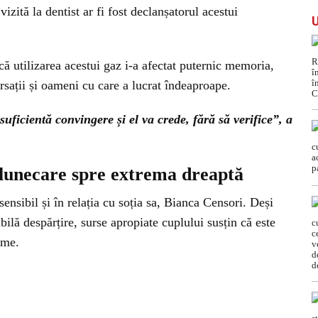
izită la dentist ar fi fost declanșatorul acestui
că utilizarea acestui gaz i-a afectat puternic memoria,
rsații și oameni cu care a lucrat îndeaproape.
suficientă convingere și el va crede, fără să verifice”, a
alunecare spre extrema dreaptă
sensibil și în relația cu soția sa, Bianca Censori. Deși
ilă despărțire, surse apropiate cuplului susțin că este
ame.