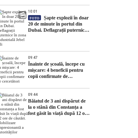
10:01
Șapte explozii în doar
FOTO
20 de minute în portul din
Dubai. Deflagrații puternice
în zona industrială Jebel Ali
09:47
Înainte de școală, începe cu
mișcare: 4 beneficii pentru
copii confirmate de
cercetători
09:44
Băiatul de 3 ani dispărut de
la o stână din Constanța a
fost găsit în viață după 12 ore
de căutări. Mobilizare
impresionantă a autorităților