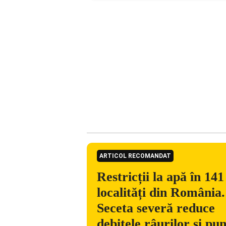
ARTICOL RECOMANDAT
Restricții la apă în 141
localități din România.
Seceta severă reduce
debitele râurilor și pu