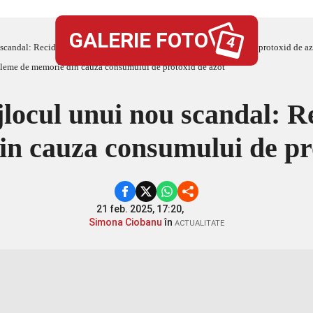
GALERIE FOTO
4
 scandal: Recidivă și probleme de memorie din cauza consumului de protoxid de az
locul unui nou scandal: R
n cauza consumului de pr
21 feb. 2025, 17:20,
Simona Ciobanu
în
ACTUALITATE