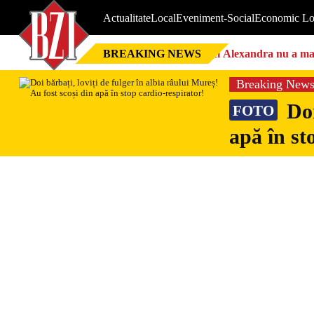
Actualitate
Local
Eveniment-Social
Economic Lo
BREAKING NEWS
Nici Alexandra nu a mai 
Breaking New
Doi
FOTO
apă în st